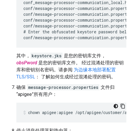
conf_message-processor-communication_local.htt
conf/message-processor-communication.propertie
conf/message-processor-communication.propertie
conf/message-processor-communication.propertie
conf/message-processor-communication.propertie
# Enter the obfuscated keystore password below
conf/message-processor-communication.properti
其中，
keystore.jks
是您的密钥库文件，
obsPword
是您的密钥库文件。 经过混淆处理的密钥
库和密钥别名密码。请参阅
为边缘本地部署配置
TLS/SSL
： 了解如何生成经过混淆处理的密码。
确保
message-processor.properties
文件归
“apigee”所有用户：
chown apigee:apigee /opt/apigee/customer/ap
停止消息处理器和路由器：