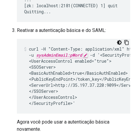
[zk: localhost:2181(CONNECTED) 1] quit

Quitting...
Reativar a autenticação básica e do SAML:
curl -H "Content-Type: application/xml" http
  -u 
sysAdminEmail:pWord
 -d '<SecurityProfi
  <UserAccessControl enabled="true">

  <SSOServer>

  <BasicAuthEnabled>true</BasicAuthEnabled>

  <PublicKeyEndPoint>/token_key</PublicKeyEndP
  <ServerUrl>http://35.197.37.220:9099</Server
  </SSOServer>

  </UserAccessControl>

  </SecurityProfile>'
Agora você pode usar a autenticação básica
novamente.