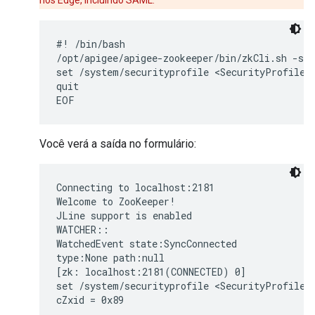
nos Edge, incluindo SAML.
#! /bin/bash

/opt/apigee/apigee-zookeeper/bin/zkCli.sh -ser
set /system/securityprofile <SecurityProfile><
quit

EOF
Você verá a saída no formulário:
Connecting to localhost:2181

Welcome to ZooKeeper!

JLine support is enabled

WATCHER::

WatchedEvent state:SyncConnected

type:None path:null

[zk: localhost:2181(CONNECTED) 0]

set /system/securityprofile <SecurityProfile><
cZxid = 0x89

...
