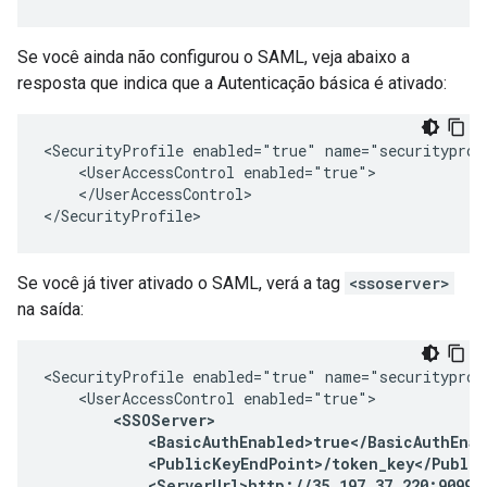
Se você ainda não configurou o SAML, veja abaixo a
resposta que indica que a Autenticação básica é ativado:
<SecurityProfile enabled="true" name="securityprofi
    <UserAccessControl enabled="true">

    </UserAccessControl>

</SecurityProfile>
Se você já tiver ativado o SAML, verá a tag
<ssoserver>
na saída:
<SecurityProfile enabled="true" name="securityprofi
    <UserAccessControl enabled="true">

<SSOServer>

            <BasicAuthEnabled>true</BasicAuthEnab
            <PublicKeyEndPoint>/token_key</Public
            <ServerUrl>http://35.197.37.220:9099</