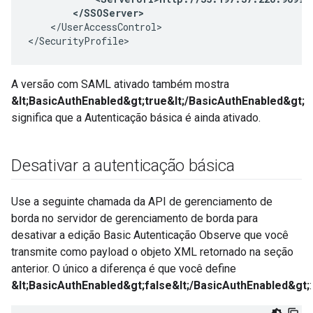
        </SSOServer>
    </UserAccessControl>

</SecurityProfile>
A versão com SAML ativado também mostra
&lt;BasicAuthEnabled&gt;true&lt;/BasicAuthEnabled&gt;
significa que a Autenticação básica é ainda ativado.
Desativar a autenticação básica
Use a seguinte chamada da API de gerenciamento de
borda no servidor de gerenciamento de borda para
desativar a edição Basic Autenticação Observe que você
transmite como payload o objeto XML retornado na seção
anterior. O único a diferença é que você define
&lt;BasicAuthEnabled&gt;false&lt;/BasicAuthEnabled&gt;
: