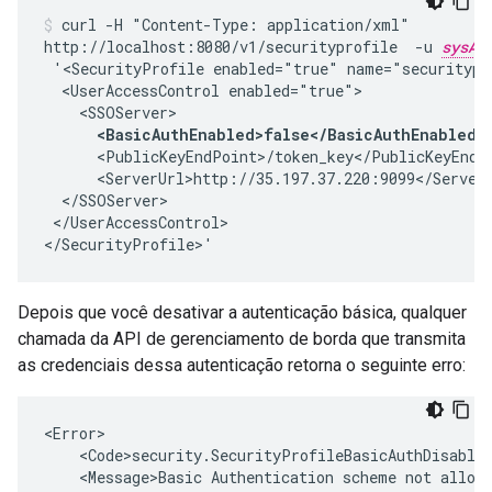
curl -H "Content-Type: application/xml"

http://localhost:8080/v1/securityprofile  -u 
sysAd
 '<SecurityProfile enabled="true" name="securitypro
  <UserAccessControl enabled="true">

    <SSOServer>

<BasicAuthEnabled>false</BasicAuthEnabled>
      <PublicKeyEndPoint>/token_key</PublicKeyEndPo
      <ServerUrl>http://35.197.37.220:9099</ServerU
  </SSOServer>

 </UserAccessControl>

</SecurityProfile>'
Depois que você desativar a autenticação básica, qualquer
chamada da API de gerenciamento de borda que transmita
as credenciais dessa autenticação retorna o seguinte erro:
<Error>

    <Code>security.SecurityProfileBasicAuthDisabled
    <Message>Basic Authentication scheme not allowe