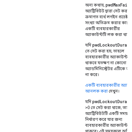
pwdMaxFail
অন্য কথায়,
অ্যাট্রিবিউট দ্বারা সেট করা
ক্রমাগত ব্যর্থ লগইন প্রচেষ্টার
সংখ্যা অতিক্রম করার কারণ
একটি ব্যবহারকারীর
অ্যাকাউন্টটি লক করা থাক
pwdLockoutDurat
যদি
তে সেট করা হয়, তাহলে
ব্যবহারকারীর অ্যাকাউন্টট
থাকবে যতক্ষণ না কোনো সিস
অ্যাডমিনিস্ট্রেটর এটিকে
না করে।
একটি ব্যবহারকারীর অ্যাকা
আনলক করা
দেখুন।
pwdLockoutDurat
যদি
>0 তে সেট করা থাকে, তাহল
অ্যাট্রিবিউটটি একটি সময়ক
নির্ধারণ করে যার জন্য
ব্যবহারকারীর অ্যাকাউন্টট
থাকবে। এই সময়কাল অতিব