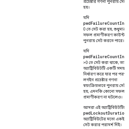
প্রচেষ্টার গণনা পুনরায় সেট
হয়।
যদি
pwdFailureCountInte
0 তে সেট করা হয়, শুধুমাত্র
সফল প্রমাণীকরণ কাউন্টার
পুনরায় সেট করতে পারে।
যদি
pwdFailureCountInte
>0 তে সেট করা থাকে, তাহল
অ্যাট্রিবিউটটি একটি সময়ক
নির্ধারণ করে যার পর পরপর ব
লগইন প্রচেষ্টার গণনা
স্বয়ংক্রিয়ভাবে পুনরায় সেট
হয়, এমনকি কোনো সফল
প্রমাণীকরণ না ঘটলেও।
আমরা এই অ্যাট্রিবিউটটিকে
pwdLockoutDuration
অ্যাট্রিবিউটের মতো একই ম
সেট করার পরামর্শ দিই।