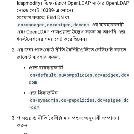
ldapmodify। ডিফল্টরূপে OpenLDAP সার্ভার OpenLDAP
নোডে পোর্ট 10389-এ শোনে।
সংযোগ করতে, Bind DN বা
cn=manager,dc=apigee,dc=com
এর ব্যবহারকারী
এবং OpenLDAP পাসওয়ার্ড উল্লেখ করুন যা আপনি এজ
ইনস্টলেশনের সময় সেট করেছিলেন।
এর জন্য পাসওয়ার্ড নীতি বৈশিষ্ট্যগুলিতে নেভিগেট করতে
ক্লায়েন্ট ব্যবহার করুন:
প্রান্ত ব্যবহারকারী:
cn=default,ou=pwpolicies,dc=apigee,dc=
com
এজ সিসাডমিন:
cn=sysadmin,ou=pwpolicies,dc=apigee,dc
=com
পাসওয়ার্ড নীতি বৈশিষ্ট্য মান পছন্দ অনুযায়ী সম্পাদনা
করুন.