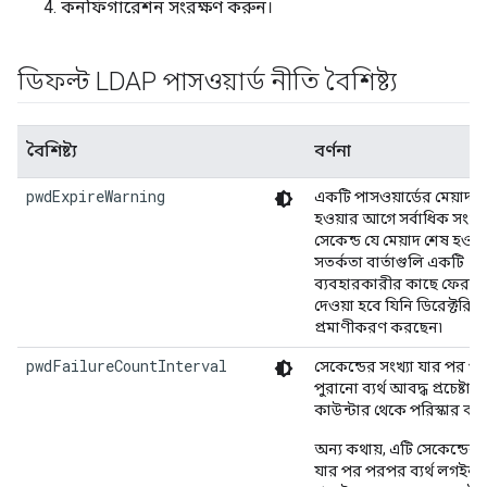
কনফিগারেশন সংরক্ষণ করুন।
ডিফল্ট LDAP পাসওয়ার্ড নীতি বৈশিষ্ট্য
বৈশিষ্ট্য
বর্ণনা
pwdExpireWarning
একটি পাসওয়ার্ডের মেয়াদ 
হওয়ার আগে সর্বাধিক সংখ্
সেকেন্ড যে মেয়াদ শেষ হওয়
সতর্কতা বার্তাগুলি একটি
ব্যবহারকারীর কাছে ফেরত
দেওয়া হবে যিনি ডিরেক্টরিত
প্রমাণীকরণ করছেন৷
pwdFailureCountInterval
সেকেন্ডের সংখ্যা যার পর 
পুরানো ব্যর্থ আবদ্ধ প্রচেষ্টা ব্
কাউন্টার থেকে পরিস্কার করা
অন্য কথায়, এটি সেকেন্ডের স
যার পর পরপর ব্যর্থ লগইন