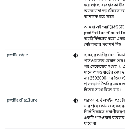
হয়ে গেলে, ব্যবহারকারীর
অ্যাকাউন্ট স্বয়ংক্রিয়ভাবে
আনলক হয়ে যাবে।
আমরা এই অ্যাট্রিবিউটটিকে
pwdFailureCountInte
অ্যাট্রিবিউটের মতো একই ম
সেট করার পরামর্শ দিই।
pwdMaxAge
ব্যবহারকারীর (নন-সিস্যাড
পাসওয়ার্ডের মেয়াদ শেষ হও
পর সেকেন্ডের সংখ্যা। 0 এর 
মানে পাসওয়ার্ডের মেয়াদ শে
না। 2592000-এর ডিফল্ট ম
পাসওয়ার্ড তৈরির সময় থেক
দিনের সাথে মিলে যায়।
pwdMaxFailure
পরপর ব্যর্থ লগইন প্রচেষ্টার স
যার পরে কোনও ব্যবহারকা
নির্দেশিকাতে প্রমাণীকরণ 
একটি পাসওয়ার্ড ব্যবহার ক
যাবে না৷