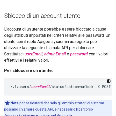
Sblocco di un account utente
L'account di un utente potrebbe essere bloccato a causa
degli attributi impostati nei criteri relativi alle password. Un
utente con il ruolo Apigee sysadmin assegnato può
utilizzare la seguente chiamata API per sbloccare .
Sostituisci
userEmail
,
adminEmail
e
password
con i valori
effettivi e i relativi valori.
Per sbloccare un utente:
/v1/users/
userEmail
/status?action=unlock -X POST -
Nota
:per assicurarti che solo gli amministratori di sistema
possano chiamare questa API, è necessario Il percorso
/users/*/status
è incluso nel Proprietà