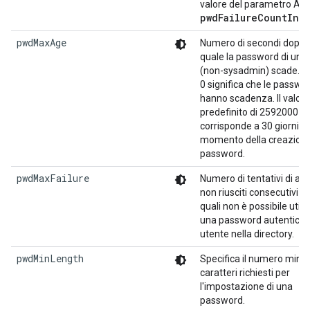
valore del parametro Att
pwdFailureCountInte
pwdMaxAge
Numero di secondi dopo i
quale la password di un 
(non-sysadmin) scade. Il 
0 significa che le passwo
hanno scadenza. Il valore
predefinito di 2592000
corrisponde a 30 giorni da
momento della creazione
password.
pwdMaxFailure
Numero di tentativi di ac
non riusciti consecutivi d
quali non è possibile utili
una password autenticar
utente nella directory.
pwdMinLength
Specifica il numero mini
caratteri richiesti per
l'impostazione di una
password.