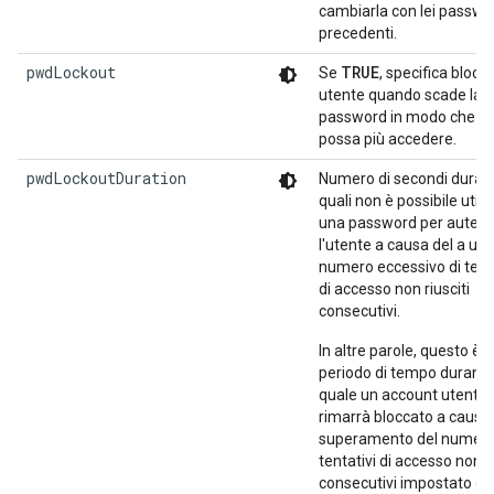
cambiarla con lei passwo
precedenti.
pwdLockout
TRUE
Se
, specifica blocc
utente quando scade la
password in modo che n
possa più accedere.
pwdLockoutDuration
Numero di secondi durant
quali non è possibile utili
una password per autent
l'utente a causa del a un
numero eccessivo di tenta
di accesso non riusciti
consecutivi.
In altre parole, questo è il
periodo di tempo durante 
quale un account utente
rimarrà bloccato a causa 
superamento del numero
tentativi di accesso non ri
consecutivi impostato da