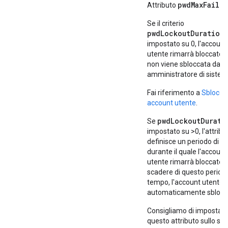
pwdMaxFailur
Attributo
Se il criterio
pwdLockoutDuration
impostato su 0, l'account
utente rimarrà bloccato 
non viene sbloccata da u
amministratore di sistem
Fai riferimento a
Sblocco 
account utente
.
pwdLockoutDurati
Se
impostato su >0, l'attribu
definisce un periodo di 
durante il quale l'account
utente rimarrà bloccato. 
scadere di questo periodo
tempo, l'account utente 
automaticamente sblocc
Consigliamo di impostar
questo attributo sullo st