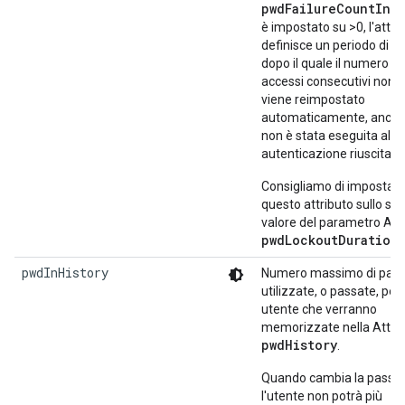
pwdFailureCountInte
è impostato su >0, l'attri
definisce un periodo di 
dopo il quale il numero di
accessi consecutivi non ri
viene reimpostato
automaticamente, anche
non è stata eseguita alc
autenticazione riuscita.
Consigliamo di impostar
questo attributo sullo st
valore del parametro Att
pwdLockoutDuration
.
pwdInHistory
Numero massimo di pas
utilizzate, o passate, per
utente che verranno
memorizzate nella Attri
pwdHistory
.
Quando cambia la passw
l'utente non potrà più