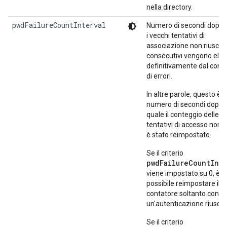
nella directory.
pwdFailureCountInterval
Numero di secondi dopo i
i vecchi tentativi di
associazione non riusciti
consecutivi vengono elim
definitivamente dal cont
di errori.
In altre parole, questo è il
numero di secondi dopo i
quale il conteggio delle
tentativi di accesso non ri
è stato reimpostato.
Se il criterio
pwdFailureCountInte
viene impostato su 0, è
possibile reimpostare il
contatore soltanto con
un'autenticazione riuscita
Se il criterio