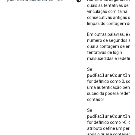
quais as tentativas de
vinculação com falha
consecutivas antigas são
limpas do contagem de f
Em outras palavras, é o
número de segundos apó
qual a contagem de entr
tentativas de login
malsucedidas é redefinid
Se
pwdFailureCountInte
for definido como 0, so
uma autenticação bem-
sucedida poderá redefini
contador.
Se
pwdFailureCountInte
for definido como >0, o
atributo define um perío
após o qual a contagem 