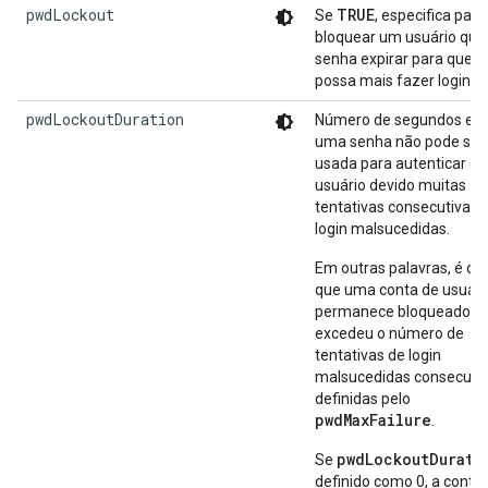
pwdLockout
TRUE
Se
, especifica para
bloquear um usuário qua
senha expirar para que e
possa mais fazer login.
pwdLockoutDuration
Número de segundos em
uma senha não pode ser
usada para autenticar o
usuário devido muitas
tentativas consecutivas 
login malsucedidas.
Em outras palavras, é o 
que uma conta de usuári
permanece bloqueado p
excedeu o número de
tentativas de login
malsucedidas consecuti
definidas pelo
pwdMaxFailure
.
pwdLockoutDurati
Se
definido como 0, a conta