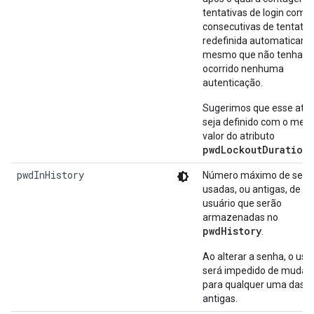
tentativas de login com f
consecutivas de tentativ
redefinida automaticame
mesmo que não tenha
ocorrido nenhuma
autenticação.
Sugerimos que esse atri
seja definido com o me
valor do atributo
pwdLockoutDuration
.
pwdInHistory
Número máximo de senh
usadas, ou antigas, de u
usuário que serão
armazenadas no
pwdHistory
.
Ao alterar a senha, o usu
será impedido de mudá-l
para qualquer uma das 
antigas.