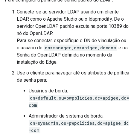
Conecte-se ao servidor LDAP usando um cliente
LDAP, como o Apache Studio ou o ldapmodify. De o
servidor OpenLDAP padrão escuta na porta 10389 do
nó do OpenLDAP.
Para se conectar, especifique o DN de vinculação ou
o usuário de
cn=manager,dc=apigee,dc=com
e os
Senha do OpenLDAP definida no momento da
instalação do Edge.
Use o cliente para navegar até os atributos de política
de senha para:
Usuários de borda:
cn=default,ou=pwpolicies,dc=apigee,dc=
com
Administrador de sistema de borda:
cn=sysadmin,ou=pwpolicies,dc=apigee,dc
=com