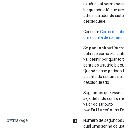
usuário vai permanecer
bloqueada até que um
administrador do sistem
desbloqueie.
Consulte
Como desbloqu
uma conta de usuário
.
pwdLockoutDurati
Se
definido como >0, o atrib
vai definir por quanto te
conta do usuário bloquea
Quando esse período ter
a conta do usuário será
desbloqueado.
Sugerimos que esse atri
seja definido com o me
valor do atributo
pwdFailureCountInte
pwdMaxAge
Número de segundos apó
qual uma senha de usuár