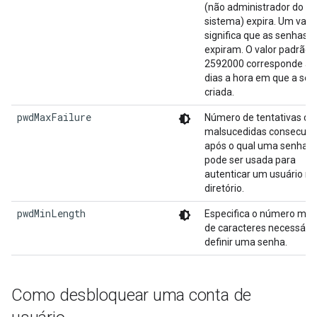
(não administrador do
sistema) expira. Um valor
significa que as senhas 
expiram. O valor padrão 
2592000 corresponde a 
dias a hora em que a sen
criada.
pwdMaxFailure
Número de tentativas de 
malsucedidas consecuti
após o qual uma senha 
pode ser usada para
autenticar um usuário no
diretório.
pwdMinLength
Especifica o número mín
de caracteres necessário
definir uma senha.
Como desbloquear uma conta de