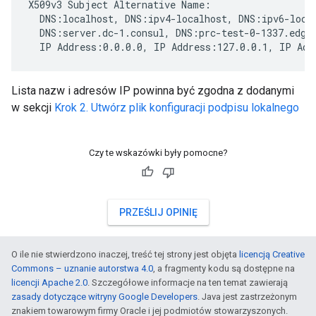
X509v3 Subject Alternative Name:

  DNS:localhost, DNS:ipv4-localhost, DNS:ipv6-local
  DNS:server.dc-1.consul, DNS:prc-test-0-1337.edge-
  IP Address:0.0.0.0, IP Address:127.0.0.1, IP Add
Lista nazw i adresów IP powinna być zgodna z dodanymi
w sekcji
Krok 2. Utwórz plik konfiguracji podpisu lokalnego
Czy te wskazówki były pomocne?
PRZEŚLIJ OPINIĘ
O ile nie stwierdzono inaczej, treść tej strony jest objęta
licencją Creative
Commons – uznanie autorstwa 4.0
, a fragmenty kodu są dostępne na
licencji Apache 2.0
. Szczegółowe informacje na ten temat zawierają
zasady dotyczące witryny Google Developers
. Java jest zastrzeżonym
znakiem towarowym firmy Oracle i jej podmiotów stowarzyszonych.