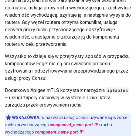
Jeśli na przykład serwer zarządzania wysyła wiadomość
do routera, usługa proxy ruchu wychodzącego przechwytuje
wiadomość wychodzącą, szyfruje ją, a następnie wysyła do
routera. Gdy węzeł routera otrzyma komunikat, usługa
serwera proxy ruchu przychodzącego odszyfrowuje
wiadomość, a następnie przekazuje ją do komponentu
routera w celu przetworzenia.
Wszystko to dzieje się w przejrzysty sposób w przypadku
komponentów Edge: nie są oni świadomi procesu
szyfrowania i odszyfrowywania przeprowadzanego przez
usługi proxy Consul.
Dodatkowo Apigee mTLS korzysta z narzędzia
iptables
– usługi zapory sieciowej w systemie Linux, która
zarządza przekierowywaniem ruchu.
WSKAZÓWKA:
w nazwach usług Consul używane są wzorce
ruchu przychodzącego
component_name
-
port
-
IP
i ruchu
wychodzącego
component_name
-
port
-
IP
.