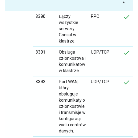
*
8300
Łączy
RPC
wszystkie
serwery
Consul w
klastrze.
8301
Obsługa
UDP/TCP
członkostwa i
komunikatów
w klastrze.
8302
Port WAN,
UDP/TCP
który
obsługuje
komunikaty o
członkostwie
i transmisje w
konfiguracji
wielu centrów
danych.