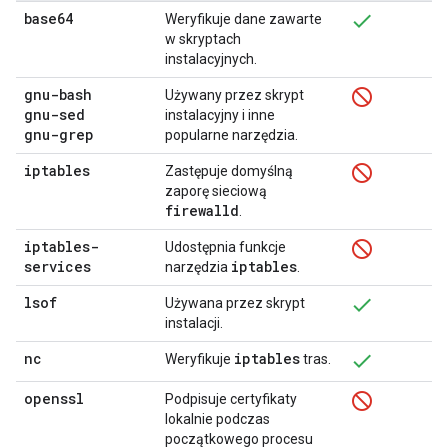
base64
Weryfikuje dane zawarte
w skryptach
instalacyjnych.
gnu-bash
Używany przez skrypt
gnu-sed
instalacyjny i inne
gnu-grep
popularne narzędzia.
iptables
Zastępuje domyślną
zaporę sieciową
firewalld
.
iptables-
Udostępnia funkcje
services
iptables
narzędzia
.
lsof
Używana przez skrypt
instalacji.
nc
iptables
Weryfikuje
tras.
openssl
Podpisuje certyfikaty
lokalnie podczas
początkowego procesu