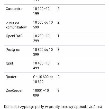
Cassandra
10 100–10
2
199
procesor
10 500 do 10
2
komunikatów
599
OpenLDAP
10 200–10
1
299
Postgres
10 300 do 10
3
399
Qpid
10 400–10
2
499
Router
Od 10 600 do
2
10 699
ZooKeeper
10001–10
3
099
Konsul przypisuje porty w prosty, liniowy sposób. Jeśli na