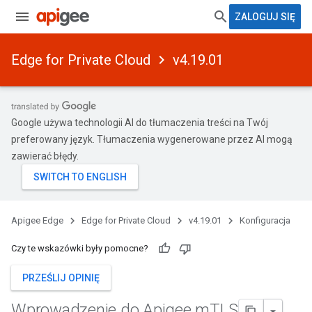
ZALOGUJ SIĘ
Edge for Private Cloud
v4.19.01
Google używa technologii AI do tłumaczenia treści na Twój
preferowany język. Tłumaczenia wygenerowane przez AI mogą
zawierać błędy.
Apigee Edge
Edge for Private Cloud
v4.19.01
Konfiguracja
Czy te wskazówki były pomocne?
PRZEŚLIJ OPINIĘ
Wprowadzenie do Apigee m
TLS