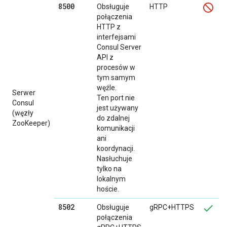
8500
Obsługuje
HTTP
połączenia
HTTP z
interfejsami
Consul Server
API z
procesów w
tym samym
węźle.
Serwer
Ten port nie
Consul
jest używany
(węzły
do zdalnej
ZooKeeper)
komunikacji
ani
koordynacji.
Nasłuchuje
tylko na
lokalnym
hoście.
8502
Obsługuje
gRPC+HTTPS
połączenia