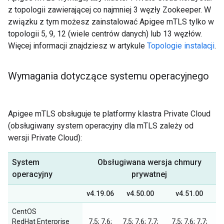
z topologii zawierającej co najmniej 3 węzły Zookeeper. W
związku z tym możesz zainstalować Apigee mTLS tylko w
topologii 5, 9, 12 (wiele centrów danych) lub 13 węzłów.
Więcej informacji znajdziesz w artykule
Topologie instalacji
.
Wymagania dotyczące systemu operacyjnego
Apigee mTLS obsługuje te platformy klastra Private Cloud
(obsługiwany system operacyjny dla mTLS zależy od
wersji Private Cloud):
System
Obsługiwana wersja chmury
operacyjny
prywatnej
v4.19.06
v4.50.00
v4.51.00
CentOS
RedHat Enterprise
7,5; 7,6;
7,5; 7,6; 7,7;
7,5; 7,6; 7,7;