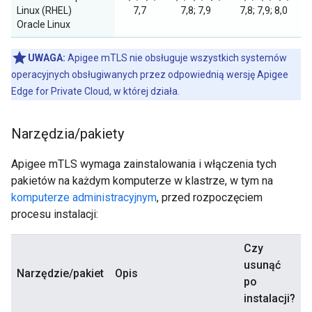
Linux (RHEL)
7,7
7,8; 7,9
7,8; 7,9; 8,0
Oracle Linux
UWAGA:
Apigee mTLS nie obsługuje wszystkich systemów
operacyjnych obsługiwanych przez odpowiednią wersję Apigee
Edge for Private Cloud, w której działa.
Narzędzia
/
pakiety
Apigee mTLS wymaga zainstalowania i włączenia tych
pakietów na każdym komputerze w klastrze, w tym na
komputerze administracyjnym
, przed rozpoczęciem
procesu instalacji:
Czy
usunąć
Narzędzie/pakiet
Opis
po
instalacji?