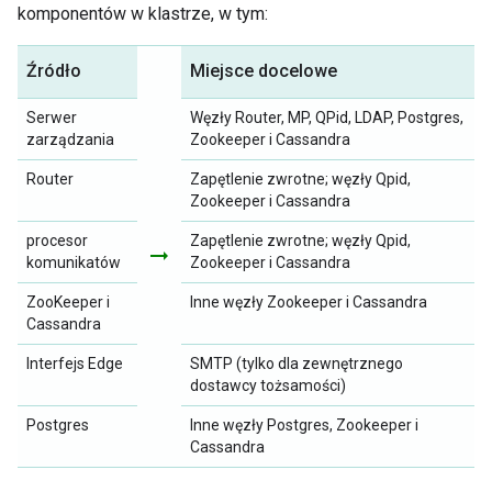
komponentów w klastrze, w tym:
Źródło
Miejsce docelowe
Serwer
Węzły Router, MP, QPid, LDAP, Postgres,
zarządzania
Zookeeper i Cassandra
Router
Zapętlenie zwrotne; węzły Qpid,
Zookeeper i Cassandra
procesor
Zapętlenie zwrotne; węzły Qpid,
arrow_right_alt
komunikatów
Zookeeper i Cassandra
ZooKeeper i
Inne węzły Zookeeper i Cassandra
Cassandra
Interfejs Edge
SMTP (tylko dla zewnętrznego
dostawcy tożsamości)
Postgres
Inne węzły Postgres, Zookeeper i
Cassandra