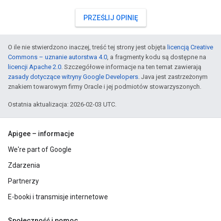
PRZEŚLIJ OPINIĘ
O ile nie stwierdzono inaczej, treść tej strony jest objęta
licencją Creative
Commons – uznanie autorstwa 4.0
, a fragmenty kodu są dostępne na
licencji Apache 2.0
. Szczegółowe informacje na ten temat zawierają
zasady dotyczące witryny Google Developers
. Java jest zastrzeżonym
znakiem towarowym firmy Oracle i jej podmiotów stowarzyszonych.
Ostatnia aktualizacja: 2026-02-03 UTC.
Apigee – informacje
We're part of Google
Zdarzenia
Partnerzy
E-booki i transmisje internetowe
Społeczność i pomoc