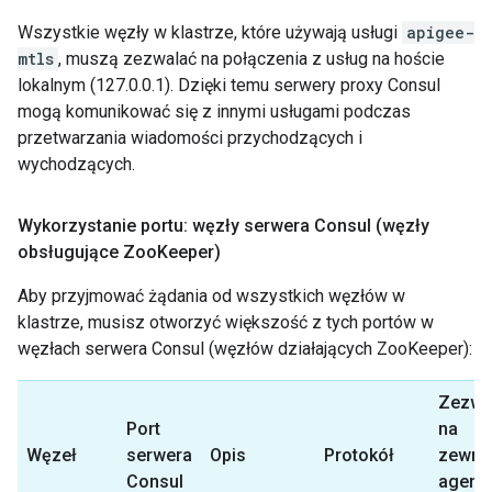
Wszystkie węzły w klastrze, które używają usługi
apigee-
mtls
, muszą zezwalać na połączenia z usług na hoście
lokalnym (127.0.0.1). Dzięki temu serwery proxy Consul
mogą komunikować się z innymi usługami podczas
przetwarzania wiadomości przychodzących i
wychodzących.
Wykorzystanie portu: węzły serwera Consul (węzły
obsługujące Zoo
Keeper)
Aby przyjmować żądania od wszystkich węzłów w
klastrze, musisz otworzyć większość z tych portów w
węzłach serwera Consul (węzłów działających ZooKeeper):
Zezwa
Port
na
Węzeł
serwera
Opis
Protokół
zewnę
Consul
agenty