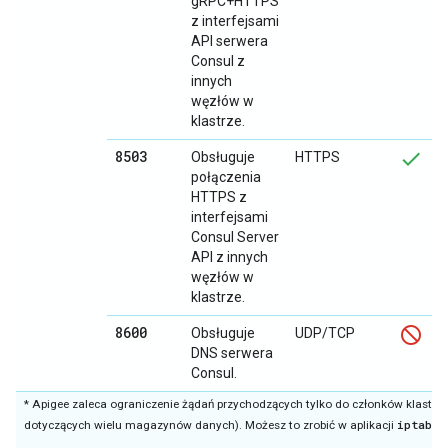
gRPC+HTTPS
z interfejsami
API serwera
Consul z
innych
węzłów w
klastrze.
8503
Obsługuje
HTTPS
połączenia
HTTPS z
interfejsami
Consul Server
API z innych
węzłów w
klastrze.
8600
Obsługuje
UDP/TCP
DNS serwera
Consul.
* Apigee zaleca ograniczenie żądań przychodzących tylko do członków klastra
iptable
dotyczących wielu magazynów danych). Możesz to zrobić w aplikacji