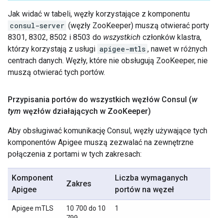
Jak widać w tabeli, węzły korzystające z komponentu
consul-server
(węzły ZooKeeper) muszą otwierać porty
8301, 8302, 8502 i 8503 do
wszystkich
członków klastra,
którzy korzystają z usługi
apigee-mtls
, nawet w różnych
centrach danych. Węzły, które nie obsługują ZooKeeper, nie
muszą otwierać tych portów.
Przypisania portów do wszystkich węzłów Consul (
w
tym
węzłów działających w Zoo
Keeper)
Aby obsługiwać komunikację Consul, węzły używające tych
komponentów Apigee muszą zezwalać na zewnętrzne
połączenia z portami w tych zakresach:
Komponent
Liczba wymaganych
Zakres
Apigee
portów na węzeł
Apigee mTLS
10 700 do 10
1
799