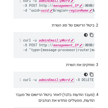
curl -u 
adminEmail:pWord
  -X POST http://
management_IP
:8080/v1/o/
or
  -d "uuid=
uuid
&region=
regionName
&pod=
po
ביטול הרישום של סוג השרת:
curl -u 
adminEmail:pWord
  -X POST http://
management_IP
:8080/v1/serv
  -d "type=[message-processor|router|manageme
מוחקים את השרת:
curl -u 
adminEmail:pWord
 -X DELETE http:/
(מעבד הודעות בלבד) לאחר ביטול הרישום של מעבד
הודעות, מפעילים מחדש את הנתבים: