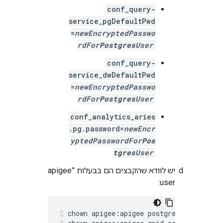
conf_query-
service_pgDefaultPwd
=
newEncryptedPasswo
rdFor
Postgres
User
conf_query-
service_dwDefaultPwd
=
newEncryptedPasswo
rdFor
Postgres
User
conf_analytics_aries
.pg.password=
newEncr
yptedPasswordFor
Pos
tgres
User
יש לוודא שהקבצים הם בבעלות 'apigee'
user: