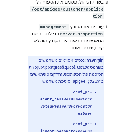
בשרת הניהול, משנים את הספרייה ל-
/opt/apigee/customer/applica
tion
עורכים את הקובץ
management-
server.properties
כדי להגדיר את
המאפיינים הבאים. אם הקובץ הזה לא
קיים, יוצרים אותו.
הערה
: נכסים מסוימים משתמשים
בפורמט
המוצפן
&quot;postgres&quot; את
הסיסמה של המשתמש, וחלקם משתמשים
ב
המוצפן
"apigee" סיסמת משתמש:
conf_pg-
agent_password=
newEncr
yptedPasswordFor
Postgr
es
User
conf_pg-
ingest_password=
newEnc