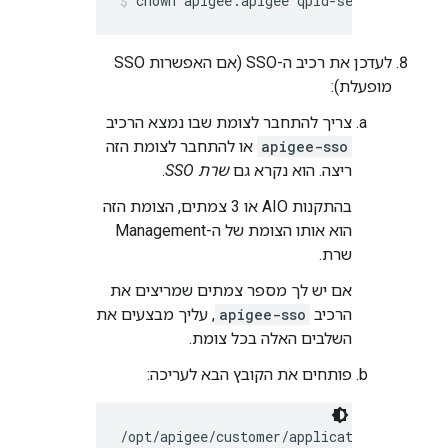
chown apigee:apigee qpid-server.proper
לעדכן את רכיב ה-SSO (אם האפשרות SSO
מופעלת):
צריך להתחבר לצומת שבו נמצא הרכיב
apigee-sso
או להתחבר לצומת הזה
ריצה. הוא נקרא גם
שרת SSO
.
בהתקנות AIO או 3 צמתים, הצומת הזה
הוא אותו הצומת של ה-Management
שרת.
אם יש לך מספר צמתים שמריצים את
הרכיב
apigee-sso
, עליך מבצעים את
השלבים האלה בכל צומת.
פותחים את הקובץ הבא לעריכה:
/opt/apigee/customer/application/sso.pro