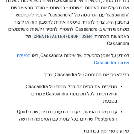
כברירת מחדל, המשלוח של Cassandra נשלח כשהאימות מושבת.
אם תפעילו את האימות, משתמש במשתמש מוגדר מראש בשם
'cassandra' עם הסיסמה של "cassandra". אפשר להשתמש
בחשבון הזה, צריך להגדיר סיסמה אחרת לחשבון הזה או ליצור
משתמש חדש ב-Cassandra. להוסיף, להסיר ו לשנות משתמשים
באמצעות הצהרות
CREATE/ALTER/DROP USER
של
Cassandra.
למידע על אופן ההפעלה של אימות Cassandra, ראו
הפעלת
אימות Cassandra
.
כדי לאפס את הסיסמה של Cassandra, צריך:
מגדירים את הסיסמה בכל צומת של Cassandra,
והיא תשודר לכל חשבונות Cassandra צמתים
בטבעת
עדכון שרת הניהול, מעבדי הודעות, נתבים, שרתי Qpid
ו-Postgres שרתים בכל צומת עם הסיסמה החדשה
מידע נוסף זמין בכתובת