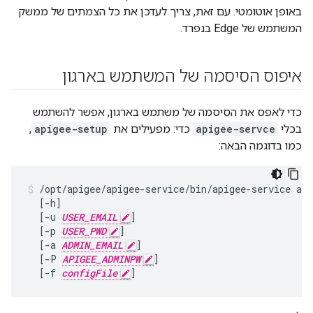
באופן אוטומטי. עם זאת, צריך לעדכן את כל הצמתים של ממשק
המשתמש של Edge בנפרד.
איפוס הסיסמה של המשתמש בארגון
כדי לאפס את הסיסמה של משתמש בארגון, אפשר להשתמש
בכלי
apigee-servce
כדי: מפעילים את
apigee-setup
,
כמו בדוגמה הבאה:
/opt/apigee/apigee-service/bin/apigee-service api
  [-h]

  [-u 
USER_EMAIL
]

  [-p 
USER_PWD
]

  [-a 
ADMIN_EMAIL
]

  [-P 
APIGEE_ADMINPW
]

  [-f 
configFile
]