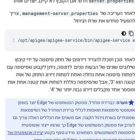
server.properties
חדש. אם הקובץ לא קיים, יוצרים אותו.
לאחר העריכה של
management-server.properties
, צריך
להפעיל מחדש את שרת הניהול:
/opt/apigee/apigee-service/bin/apigee-service ed
לאחר מכן תוכלו להגדיר דירוגים של חוזק סיסמה על ידי קיבוץ
שילובים שונים של הבעות פנים. לדוגמה, ניתן לקבוע שסיסמה עם
לפחות סיסמה אחת גדולה ואחת לפחות דירוג החוזק של אות
קטנה הוא '3', אבל שהסיסמה כוללת לפחות אות קטנה אחת אות
ומספר אחד מקבלים דירוג גבוה יותר של '4'.
הערה:
כברירת מחדל, ממשק המשתמש של Edge יוצר באופן
אוטומטי סיסמאות תואמות לכללי ברירת המחדל של הסיסמאות
שמוגדרים בשרת ניהול הקצה. אם משנים את הכללים האלה צריך גם
לעדכן את ממשק המשתמש של Edge כך שהוא ייצור אוטומטית
סיסמאות למשתמשים. המתאים. מידע נוסף בקטע
יצירה אוטומטית של