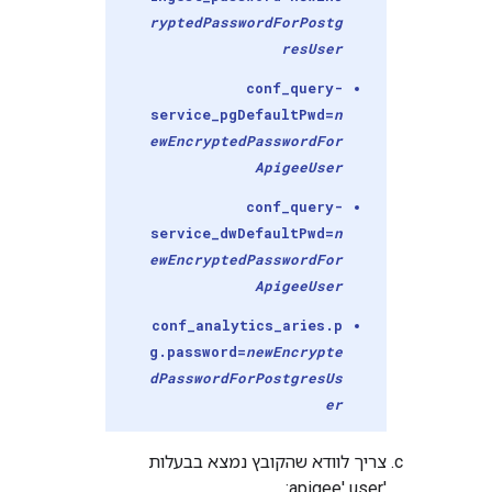
ryptedPasswordFor
Postg
res
User
conf_query-
service_pgDefaultPwd=
n
ewEncryptedPasswordFor
Apigee
User
conf_query-
service_dwDefaultPwd=
n
ewEncryptedPasswordFor
Apigee
User
conf_analytics_aries.p
g.password=
newEncrypte
dPasswordFor
Postgres
Us
er
צריך לוודא שהקובץ נמצא בבעלות
'apigee' user: