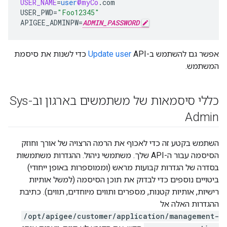
USER_NAME
=
user
@myCo
.
com
USER_PWD
=
"Foo12345"
APIGEE_ADMINPW
=
ADMIN_PASSWORD
אפשר גם להשתמש ב-
Update user
API כדי לשנות את סיסמת
המשתמש.
כללי סיסמאות של משתמשים בארגון וב-Sys
Admin
השתמש בקטע זה כדי לאכוף את הרמה הרצויה של אורך וחוזק
הסיסמה עבור ה-API שלך. משתמשי ניהול. ההגדרות משתמשות
בסדרה של הגדרות קבועות מראש (וממוספרות באופן ייחודי)
ביטויים נוספים כדי לבדוק את תוכן הסיסמה (למשל אותיות
רישיות, אותיות קטנות, מספרים ותווים מיוחדים, תווים). כתיבת
ההגדרות האלה אל
/opt/apigee/customer/application/management-