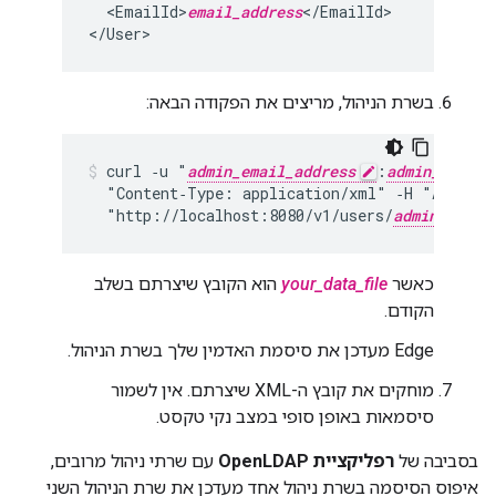
  <EmailId>
email_address
</EmailId>

</User>
בשרת הניהול, מריצים את הפקודה הבאה:
curl ‑u "
admin_email_address
:
admin_passwo
  "Content‑Type: application/xml" ‑H "Accept:
  "http://localhost:8080/v1/users/
admin_email
כאשר
your_data_file
הוא הקובץ שיצרתם בשלב
הקודם.
Edge מעדכן את סיסמת האדמין שלך בשרת הניהול.
מוחקים את קובץ ה-XML שיצרתם. אין לשמור
סיסמאות באופן סופי במצב נקי טקסט.
בסביבה של
רפליקציית OpenLDAP
עם שרתי ניהול מרובים,
איפוס הסיסמה בשרת ניהול אחד מעדכן את שרת הניהול השני