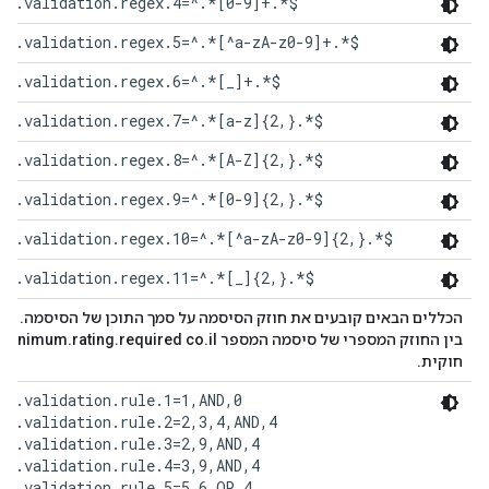
rd.validation.regex.4=^.*[0-9]+.*$
rd.validation.regex.5=^.*[^a-zA-z0-9]+.*$
rd.validation.regex.6=^.*[_]+.*$
rd.validation.regex.7=^.*[a-z]{2,}.*$
rd.validation.regex.8=^.*[A-Z]{2,}.*$
rd.validation.regex.9=^.*[0-9]{2,}.*$
rd.validation.regex.10=^.*[^a-zA-z0-9]{2,}.*$
rd.validation.regex.11=^.*[_]{2,}.*$
הכללים הבאים קובעים את חוזק הסיסמה על סמך התוכן של הסיסמה. כל
חוקית.
rd.validation.rule.1=1,AND,0

rd.validation.rule.2=2,3,4,AND,4

rd.validation.rule.3=2,9,AND,4

rd.validation.rule.4=3,9,AND,4

rd.validation.rule.5=5,6,OR,4
