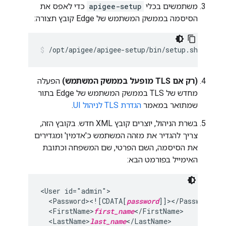
משתמשים בכלי
apigee-setup
כדי לאפס את
הסיסמה בממשק המשתמש של Edge קובץ תצורה:
/opt/apigee/apigee-setup/bin/setup.sh -p ui 
(רק אם TLS מופעל בממשק המשתמש)
הפעלה
מחדש של TLS בממשק המשתמש של Edge בתור
שמתואר במאמר
הגדרת TLS לניהול UI
.
בשרת הניהול, יוצרים קובץ XML חדש. בקובץ הזה,
צריך להגדיר את מזהה המשתמש כ'אדמין' ומגדירים
את הסיסמה, השם הפרטי, שם המשפחה וכתובת
האימייל בפורמט הבא:
<User id="admin">

  <Password><![CDATA[
password
]]></Password>

  <FirstName>
first_name
</FirstName>

  <LastName>
last_name
</LastName>
