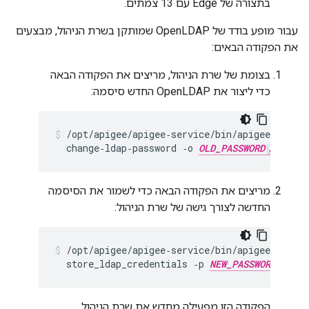
בתצורה של Edge עם 13 צמתים.
עבור מופע בודד של OpenLDAP שמותקן בשרת הניהול, מבצעים
את הפקודה הבאים:
בצומת של שרת הניהול, מריצים את הפקודה הבאה
כדי ליצור את OpenLDAP החדש סיסמה:
/opt/apigee/apigee‑service/bin/apigee‑servic
  change‑ldap‑password ‑o 
OLD_PASSWORD
 ‑n 
N
מריצים את הפקודה הבאה כדי לשמור את הסיסמה
החדשה לצורך גישה של שרת הניהול:
/opt/apigee/apigee‑service/bin/apigee‑servic
  store_ldap_credentials ‑p 
NEW_PASSWORD
הפקודה הזו מפעילה מחדש את שרת הניהול.