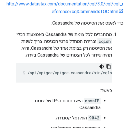
http://www.datastax.com/documentation/cql/3.0/cql/cql_r
.
eference/cqlCommandsTOC.html
כדי לאפס את הסיסמה של Cassandra:
מתחברים לכל צומת של Cassandra באמצעות הכלי
cqlsh
וברירת המחדל פרטי הכניסה. צריך לשנות
את הסיסמה רק בצומת אחד של Cassandra, והיא
תהיה שידור לכל הצמתים של Cassandra בזירה:
/opt/apigee/apigee-cassandra/bin/cqlsh 
cassI
כאשר:
cassIP
היא כתובת ה-IP של צומת
Cassandra.
9042
הוא נמל קסנדרה.