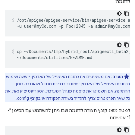
לדוגמה:
/opt/apigee/apigee‑service/bin/apigee‑service api
  ‑u user@myCo.com ‑p Foo12345 ‑a admin@myCo.com 
cp ~/Documents/tmp/hybrid_root/apigeectl_beta2_a0
  ~/Documents/utilities/README.md
הערה:
אם משמיטים את כתובת האימייל של האדמין, ייעשה שימוש
בכתובת האימייל של האדמין שמוגדר כברירת מחדל שהוגדרה בזמן
ההתקנה. אם תשמיטו את סיסמת מנהל המערכת, הסקריפט יציע זאת. את
כל שאר הפרמטרים צריך להגדיר בשורת הפקודה או בקובץ config.
למטה מוצג קובץ תצורה לדוגמה שבו ניתן להשתמש עם הסימן "-
f" אפשרות: