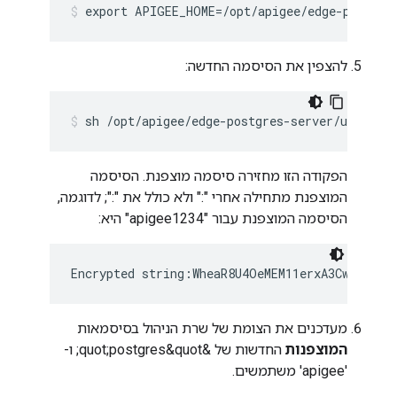
export APIGEE_HOME=/opt/apigee/edge-postgre
להצפין את הסיסמה החדשה:
sh /opt/apigee/edge-postgres-server/utils/sc
הפקודה הזו מחזירה סיסמה מוצפנת. הסיסמה
המוצפנת מתחילה אחרי ":" ולא כולל את ":"; לדוגמה,
הסיסמה המוצפנת עבור "apigee1234" היא:
Encrypted string:WheaR8U4OeMEM11erxA3Cw==
מעדכנים את הצומת של שרת הניהול בסיסמאות
המוצפנות
החדשות של &quot;postgres&quot; ו-
'apigee' משתמשים.