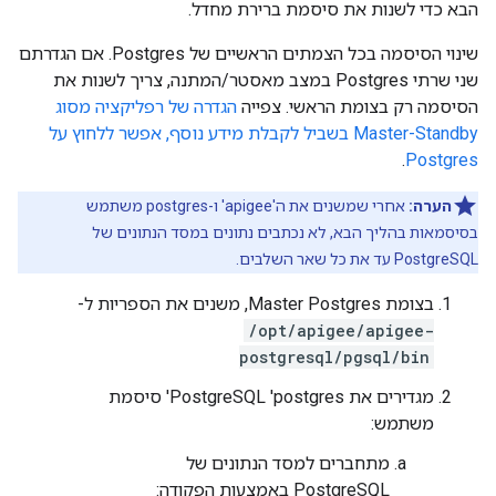
הבא כדי לשנות את סיסמת ברירת מחדל.
שינוי הסיסמה בכל הצמתים הראשיים של Postgres. אם הגדרתם
שני שרתי Postgres במצב מאסטר/המתנה, צריך לשנות את
הסיסמה רק בצומת הראשי. צפייה
הגדרה של רפליקציה מסוג
Master-Standby בשביל לקבלת מידע נוסף, אפשר ללחוץ על
.
Postgres
הערה:
אחרי שמשנים את ה'apigee' ו-postgres משתמש
בסיסמאות בהליך הבא, לא נכתבים נתונים במסד הנתונים של
PostgreSQL עד את כל שאר השלבים.
בצומת Master Postgres, משנים את הספריות ל-
/opt/apigee/apigee-
postgresql/pgsql/bin
מגדירים את PostgreSQL 'postgres' סיסמת
משתמש:
מתחברים למסד הנתונים של
PostgreSQL באמצעות הפקודה: