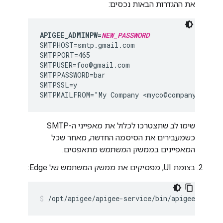
את ההגדרות הבאות נכסים:
APIGEE_ADMINPW=
NEW_PASSWORD
SMTPHOST=smtp.gmail.com

SMTPPORT=465

SMTPUSER=foo@gmail.com

SMTPPASSWORD=bar

SMTPSSL=y

SMTPMAILFROM="My Company <myco@company.com>"
שימו לב שתצטרכו לכלול את מאפייני ה-SMTP
כשמעבירים את הסיסמה החדשה, מאחר שכל
המאפיינים בממשק המשתמש מתאפסים.
בצומת UI, מפסיקים את ממשק המשתמש של Edge:
/opt/apigee/apigee-service/bin/apigee-servic