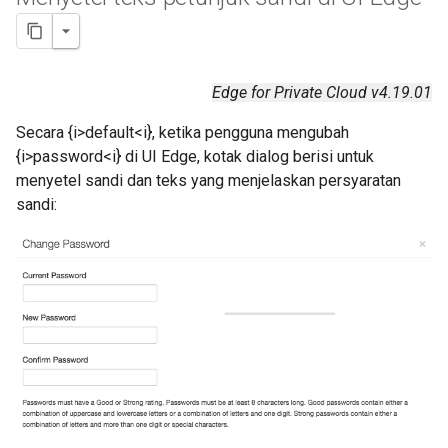
Edge for Private Cloud v4.19.01
Secara {i>default<i}, ketika pengguna mengubah
{i>password<i} di UI Edge, kotak dialog berisi untuk
menyetel sandi dan teks yang menjelaskan persyaratan
sandi: