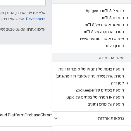
מבוא ל-m
TLS ב-Apigee
אלא אם צוין אחרת, התוכן של 
התקנת m
TLS
Developers‏
.‏ Java הוא סימן מסחרי רשום של חברת Oracle ו/או של השותפים העצמאיים שלה.
התאמה אישית של m
TLS
עדכון אחרון: 2026-02-03 (שעון UTC).
הסרת ההתקנה של m
TLS
שימוש באישור מותאם אישית
פתרון בעיות
מידע על Apigee
שינוי קנה מידה
We're part of Google
הוספת צומת של נתב או של מעבד הודעות
אירועים
הסרת שרת (שרת ניהול
/
מעבד הודעות
/
נתב)
שותפים
קסנדרה
הוספת צמתים של Zoo
Keeper
ספרים אלקטרוניים ותשדירי webcast
הוספה או הסרה של צמתים של Qpid
הוספה של מרכז נתונים
loud Platform
Firebase
Chrome
Android
גרסאות אחרות