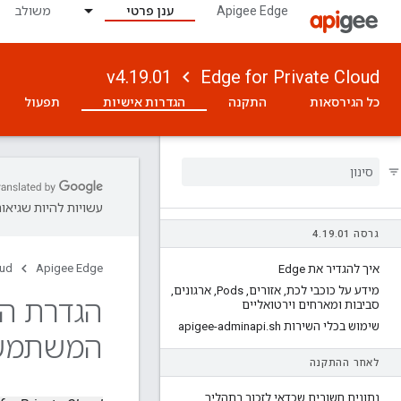
Apigee Edge
ענן פרטי
משולב
v4.19.01
Edge for Private Cloud
כל הגירסאות
התקנה
הגדרות אישיות
תפעול
עשויות להיות שגיאות
גרסה 4
01
.
19
.
oud
Apigee Edge
איך להגדיר את Edge
מידע על כוכבי לכת
,
אזורים
,
Pods
,
ארגונים
,
הגדרת הז
סביבות ומארחים וירטואליים
שימוש בכלי השירות apigee-adminapi
sh
.
המשתמש של
לאחר ההתקנה
נתונים חשובים שכדאי לזכור בתהליך