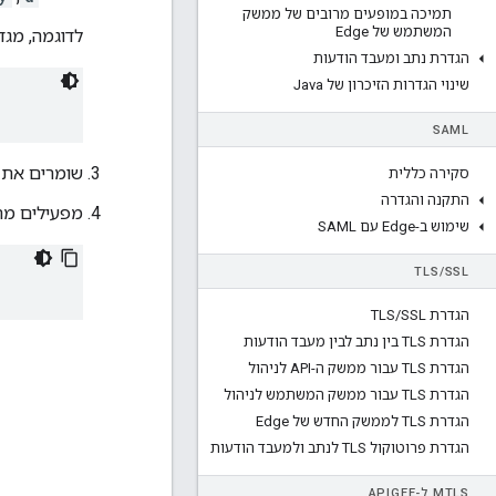
תמיכה במופעים מרובים של ממשק
המשתמש של Edge
לדוגמה, מגד
הגדרת נתב ומעבד הודעות
שינוי הגדרות הזיכרון של Java
SAML
שומרים את ה
סקירה כללית
התקנה והגדרה
מפעילים מחד
שימוש ב-Edge עם SAML
TLS
/
SSL
הגדרת TLS
SSL
/
הגדרת TLS בין נתב לבין מעבד הודעות
הגדרת TLS עבור ממשק ה-API לניהול
הגדרת TLS עבור ממשק המשתמש לניהול
הגדרת TLS לממשק החדש של Edge
הגדרת פרוטוקול TLS לנתב ולמעבד הודעות
TLS ל-APIGEE
M