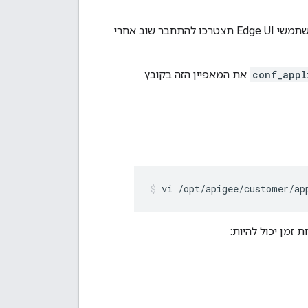
כברירת מחדל, סשן בממשק המשתמש של Edge פג יום אחד אחרי ההתחברות. כלומר, משתמשי Edge UI תצטרכו להתחבר שוב אחרי
conf_appl
את המאפיין הזה בקובץ
vi /opt/apigee/customer/ap
ת זמן יכול להיות: