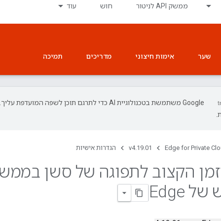
ממשק API לניטור
חוש
עוד
שער
אימות חיצוני
מדריכים
תמיכה
‫Google משתמשת בטכנולוגיית AI כדי לתרגם תוכן לשפה המועד
.
Edge for Private Cl
v4.19.01
הגדרות אישיות
מן הקצוב לתפוגה של סשן בממש
 Edge