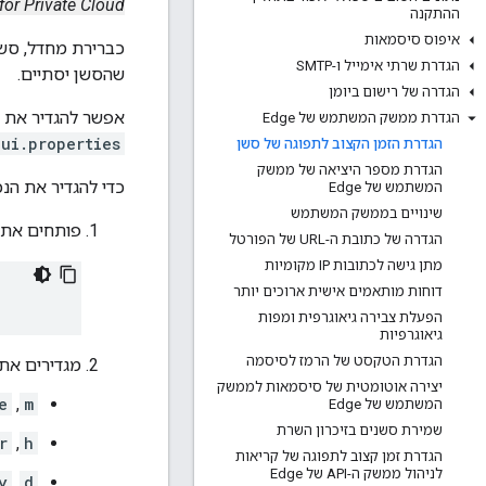
Edge for Private Cloud גרס
ההתקנה
איפוס סיסמאות
הגדרת שרתי אימייל ו-SMTP
שהסשן יסתיים.
הגדרה של רישום ביומן
אפשר להגדיר את ה
הגדרת ממשק המשתמש של Edge
ui.properties
הגדרת הזמן הקצוב לתפוגה של סשן
הגדרת מספר היציאה של ממשק
כדי להגדיר את הנכ
המשתמש של Edge
שינויים בממשק המשתמש
פותחים את 
הגדרה של כתובת ה-URL של הפורטל
מתן גישה לכתובות IP מקומיות
דוחות מותאמים אישית ארוכים יותר
הפעלת צבירה גיאוגרפית ומפות
גיאוגרפיות
הגדרת הטקסט של הרמז לסיסמה
מגדירים את
יצירה אוטומטית של סיסמאות לממשק
e
,
m
המשתמש של Edge
שמירת סשנים בזיכרון השרת
r
,
h
הגדרת זמן קצוב לתפוגה של קריאות
לניהול ממשק ה-API של Edge
y
,
d