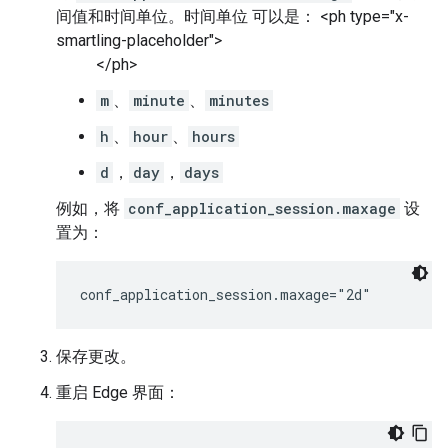
间值和时间单位。时间单位 可以是： <ph type="x-
smartling-placeholder">
</ph>
m
、
minute
、
minutes
h
、
hour
、
hours
d
，
day
，
days
例如，将
conf_application_session.maxage
设
置为：
conf_application_session.maxage="2d"
保存更改。
重启 Edge 界面：