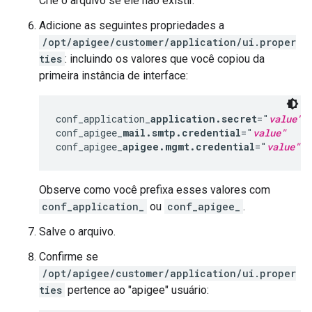
Crie o arquivo se ele não existir.
Adicione as seguintes propriedades a
/opt/apigee/customer/application/ui.proper
ties
: incluindo os valores que você copiou da
primeira instância de interface:
conf_application_
application.secret
="
value"
conf_apigee_
mail.smtp.credential
="
value"
conf_apigee_
apigee.mgmt.credential
="
value"
Observe como você prefixa esses valores com
conf_application_
ou
conf_apigee_
.
Salve o arquivo.
Confirme se
/opt/apigee/customer/application/ui.proper
ties
pertence ao "apigee" usuário: