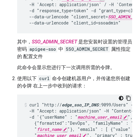
  -H 'Accept: application/json' / -H 'Content
  -d "response_type=token" -d "grant_type=clie
  --data-urlencode "client_secret=
SSO_ADMIN_S
  --data-urlencode "client_id=ssoadmin"
其中，
SSO_ADMIN_SECRET
是您安装时设置的管理员
密码
apigee-sso
中
SSO_ADMIN_SECRET
属性指定
的 配置文件
此命令会显示您进行下一次调用所需的令牌。
使用以下
curl
命令创建机器用户，并传递您所创建
的令牌 在上一步中收到的请求：
curl "http://
edge_sso_IP_DNS
:9099/Users" -i
  -H "Accept: application/json" -H "Content-T
  -d '{"userName" : "
machine_user_email
", "
    {"formatted":"DevOps", "familyName" : "
l
    "
first_name
"}, "emails" : [ {"value" :

    "
machine_user_email
", "primary" : true 