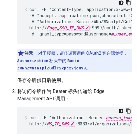
curl -H "Content-Type: application/x-www-for
  -H "accept: application/json;charset=utf-8" 
  -H "Authorization: Basic ZWRnZWNsaTplZGdlY2
  http://
Edge_SSO_IP_DNS
:9099/oauth/token -s
  -d 'grant_type=password&username=
m_user_ema
注意
：对于授权，请传递预留的 OAuth2 客户端凭据，
Authorization
标头中的
Basic
ZWRnZWNsaTplZGdlY2xpc2VjcmV0
。
保存令牌供日后使用。
将访问令牌作为 Bearer 标头传递给 Edge
Management API 调用：
curl -H "Authorization: Bearer 
access_token
  http://
MS_IP_DNS
:8080/v1/organizations/
or