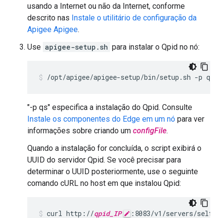
usando a Internet ou não da Internet, conforme
descrito nas
Instale o utilitário de configuração da
Apigee Apigee
.
Use
apigee-setup.sh
para instalar o Qpid no nó:
/opt/apigee/apigee-setup/bin/setup.sh -p qs 
"-p qs" especifica a instalação do Qpid. Consulte
Instale os componentes do Edge em um nó
para ver
informações sobre criando um
configFile
.
Quando a instalação for concluída, o script exibirá o
UUID do servidor Qpid. Se você precisar para
determinar o UUID posteriormente, use o seguinte
comando cURL no host em que instalou Qpid:
curl http://
qpid_IP
:8083/v1/servers/self