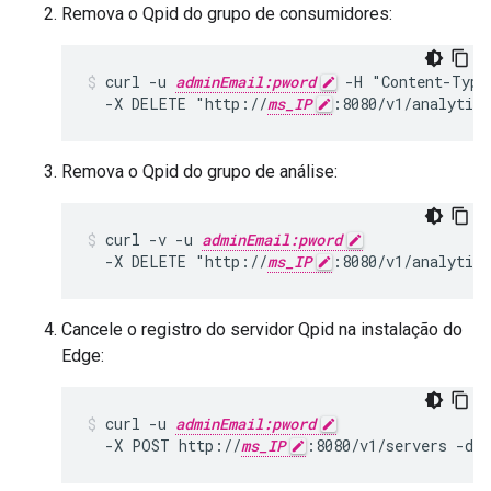
Remova o Qpid do grupo de consumidores:
curl -u 
adminEmail:pword
 -H "Content-Type
  -X DELETE "http://
ms_IP
:8080/v1/analytics
Remova o Qpid do grupo de análise:
curl -v -u 
adminEmail:pword
  -X DELETE "http://
ms_IP
:8080/v1/analytics
Cancele o registro do servidor Qpid na instalação do
Edge:
curl -u 
adminEmail:pword
  -X POST http://
ms_IP
:8080/v1/servers -d 