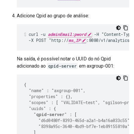
Adicione Qpid ao grupo de análise:
curl -u 
adminEmail:pword
 -H "Content-Type
  -X POST "http://
ms_IP
:8080/v1/analytics/
Na saída, é possível notar o UUID do nó Qpid
adicionado ao
qpid-server
em axgroup-001:
{
"name"
:
"axgroup-001"
,
"properties"
:
{},
"scopes"
:
[
"VALIDATE~test"
,
"sgilson~pro
"uuids"
:
{
"
qpid-server
"
:
[
"d6d0480f-8393-465d-a2a1-b4a16a033c55"
,
"8398a95c-3640-4bd9-bf7e-1eb89155810a"
]