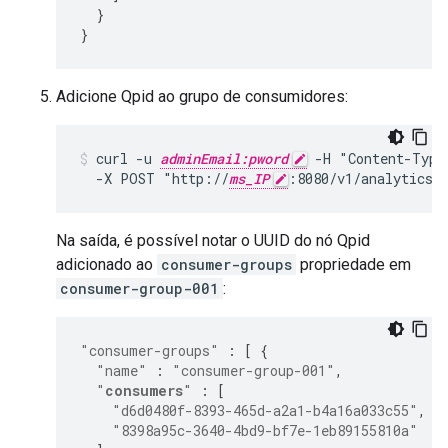
}
}
Adicione Qpid ao grupo de consumidores:
curl -u 
adminEmail:pword
 -H "Content-Type
  -X POST "http://
ms_IP
:8080/v1/analytics/
Na saída, é possível notar o UUID do nó Qpid
adicionado ao
consumer-groups
propriedade em
consumer-group-001
:
"consumer-groups"
:
[
{
"name"
:
"consumer-group-001"
,
"
consumers
"
:
[
"d6d0480f-8393-465d-a2a1-b4a16a033c55"
,
"8398a95c-3640-4bd9-bf7e-1eb89155810a"