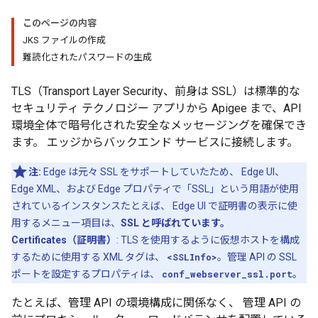
このページの内容
JKS ファイルの作成
難読化されたパスワードの生成
TLS（Transport Layer Security、前身は SSL）は標準的な
セキュリティ テクノロジー アプリから Apigee まで、API
環境全体で暗号化された安全なメッセージングを確保でき
ます。 エッジからバックエンド サービスに接続します。
注:
Edge は元々 SSL をサポートしていたため、 Edge UI、
Edge XML、および Edge プロパティで「SSL」という用語が使用
されているインスタンスたとえば、 Edge UI で証明書の表示に使
用するメニュー項目は、
SSL と呼ばれています。
Certificates（証明書）
: TLS を使用するように仮想ホストを構成
するために使用する XML タグは、
<SSLInfo>
。管理 API の SSL
ポートを設定するプロパティは、
conf_webserver_ssl.port
。
たとえば、管理 API の環境構成に関係なく、 管理 API の