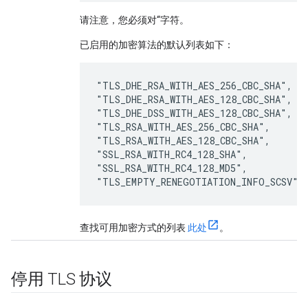
请注意，您必须对“字符。
已启用的加密算法的默认列表如下：
"TLS_DHE_RSA_WITH_AES_256_CBC_SHA",

"TLS_DHE_RSA_WITH_AES_128_CBC_SHA",

"TLS_DHE_DSS_WITH_AES_128_CBC_SHA",

"TLS_RSA_WITH_AES_256_CBC_SHA",

"TLS_RSA_WITH_AES_128_CBC_SHA",

"SSL_RSA_WITH_RC4_128_SHA",

"SSL_RSA_WITH_RC4_128_MD5",

"TLS_EMPTY_RENEGOTIATION_INFO_SCSV"
查找可用加密方式的列表
此处
。
停用 TLS 协议