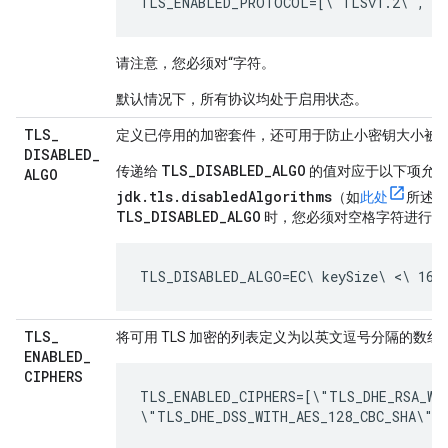
TLS_ENABLED_PROTOCOL=[\"TLSv1.2\", \
请注意，您必须对“字符。
默认情况下，所有协议均处于启用状态。
TLS
_
定义已停用的加密套件，还可用于防止小密钥大小被 用于
DISABLED
_
TLS_DISABLED_ALGO
传递给
的值对应于以下项允
ALGO
jdk.tls.disabledAlgorithms
（如
此处
所述）
TLS_DISABLED_ALGO
时，您必须对空格字符进行转
TLS_DISABLED_ALGO=EC\ keySize\ <\ 160,
TLS
_
将可用 TLS 加密的列表定义为以英文逗号分隔的数组
ENABLED
_
CIPHERS
TLS_ENABLED_CIPHERS=[\"TLS_DHE_RSA_WIT
\"TLS_DHE_DSS_WITH_AES_128_CBC_SHA\"]