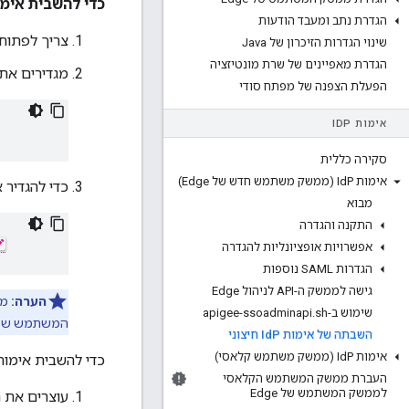
כדי להשבית אימות IDP חיצוני בממשק המשתמש ש
הגדרת נתב ומעבד הודעות
צריך לפתוח כ
שינוי הגדרות הזיכרון של Java
הגדרת מאפיינים של שרת מונטיזציה
מגדירים את
הפעלת הצפנה של מפתח סודי
אימות ID
P
סקירה כללית
אימות Id
P (ממשק משתמש חדש של Edge)
כדי להגדיר את ממשק 
מבוא
התקנה והגדרה
אפשרויות אופציונליות להגדרה
הגדרות SAML נוספות
גישה לממשק ה-API לניהול Edge
הערה:
משת
שימוש ב-apigee-ssoadminapi
sh
.
המשתמש של Edge כדי להגדיר סיסמה ח
השבתה של אימות Id
P חיצוני
אימות Id
P (ממשק משתמש קלאסי)
כדי להשבית אימות IdP חיצוני ב-e management API
העברת ממשק המשתמש הקלאסי
לממשק המשתמש של Edge
עוצרים את 