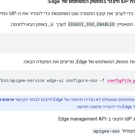
ל Edge:
די לערוך את קובץ התצורה שבו השתמשת כדי להגדיר את ה-IdP החיצוני.
 המאפיין
EDGEUI_SSO_ENABLED
לערך
n
, באופן הבא לדוגמה:
המשתמש של Edge, מריצים את הפקודה הבאה:
/bin/apigee-service edge-ui configure-sso -f 
configFile
משים שמעולם לא הגדירו סיסמה של Edge חייבים לבחור הקישור
איפוס 
דשה.
Edg:
המודול
apigee-sso
: