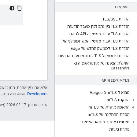
TLS
/
SSL
הגדרת TLS
SSL
/
הגדרת TLS בין נתב לבין מעבד הודעות
הגדרת TLS עבור ממשק ה-API לניהול
הגדרת TLS עבור ממשק המשתמש לניהול
הגדרת TLS לממשק החדש של Edge
הגדרת פרוטוקול TLS לנתב ולמעבד הודעות
הפעלת הצפנה של אינטראקציה ב-
Cassandra
TLS ל-APIGEE
M
אלא אם צוין אחרת, התוכן של 
מבוא ל-m
TLS ב-Apigee
Developers‏
.‏ Java הוא סימן מסחרי רשום של חברת Oracle ו/או של השותפים העצמאיים שלה.
התקנת m
TLS
עדכון אחרון: 2026-02-17 (שעון UTC).
התאמה אישית של m
TLS
הסרת ההתקנה של m
TLS
שימוש באישור מותאם אישית
פתרון בעיות
מידע על Apigee