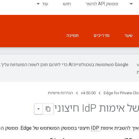
ממשק API לניטור
חוש
עוד
שער
מדריכים
תמיכה
‫Google משתמשת בטכנולוגיית AI כדי לתרגם תוכן לשפה המועד
.
Edge for Private Cl
v4.50.00
הגדרות אישיות
 אימות Id
P חיצוני
איך להשבית אימות
IDP
חיצוני בממשק המשתמש של Edge. ממשק ה-API לניהול.