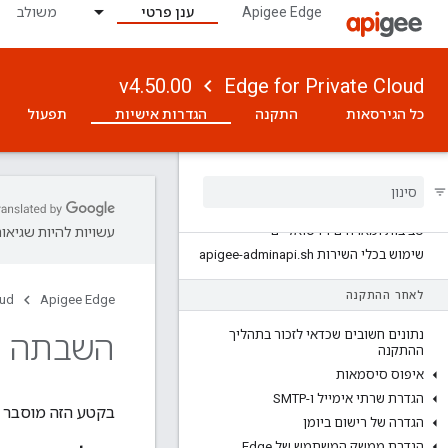
Apigee Edge
ענן פרטי
משולב
v4.50.00
Edge for Private Cloud
כל הגירסאות
התקנה
הגדרות אישיות
תפעול
גרסה 4
00
.
50
.
איך להגדיר את Edge
מידע על כוכבי לכת
,
אזורים
,
Pods
,
ארגונים
,
סביבות ומארחים וירטואליים
עשויות להיות שגיאות
שימוש בכלי השירות apigee-adminapi
sh
.
לאחר ההתקנה
oud
Apigee Edge
נתונים חשובים שכדאי לזכור בתהליך
השבתה של
ההתקנה
איפוס סיסמאות
הגדרת שרתי אימייל ו-SMTP
בקטע הזה מוסבר 
הגדרה של רישום ביומן
הגדרת ממשק המשתמש של Edge