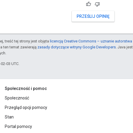
PRZEŚLIJ OPINIĘ
j, treść tej strony jest objęta
licencją Creative Commons – uznanie autorstwa 
a ten temat zawierają
zasady dotyczące witryny Google Developers
. Java je
ych.
6-02-03 UTC.
Społeczność i pomoc
Społeczność
Przegląd opcji pomocy
Stan
Portal pomocy