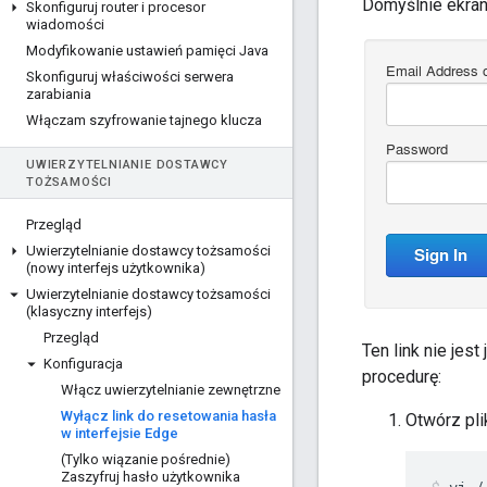
Domyślnie ekran 
Skonfiguruj router i procesor
wiadomości
Modyfikowanie ustawień pamięci Java
Skonfiguruj właściwości serwera
zarabiania
Włączam szyfrowanie tajnego klucza
UWIERZYTELNIANIE DOSTAWCY
TOŻSAMOŚCI
Przegląd
Uwierzytelnianie dostawcy tożsamości
(nowy interfejs użytkownika)
Uwierzytelnianie dostawcy tożsamości
(klasyczny interfejs)
Przegląd
Ten link nie je
Konfiguracja
procedurę:
Włącz uwierzytelnianie zewnętrzne
Wyłącz link do resetowania hasła
Otwórz pl
w interfejsie Edge
(Tylko wiązanie pośrednie)
Zaszyfruj hasło użytkownika