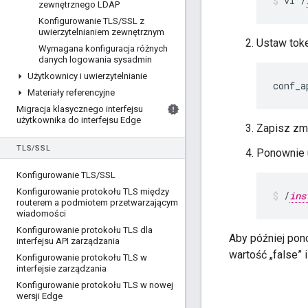
vi /
zewnętrznego LDAP
Konfigurowanie TLS
/
SSL z
uwierzytelnianiem zewnętrznym
Ustaw tok
Wymagana konfiguracja różnych
danych logowania sysadmin
Użytkownicy i uwierzytelnianie
conf_a
Materiały referencyjne
Migracja klasycznego interfejsu
użytkownika do interfejsu Edge
Zapisz zmi
TLS
/
SSL
Ponownie u
Konfigurowanie TLS
/
SSL
Konfigurowanie protokołu TLS między
/
ins
routerem a podmiotem przetwarzającym
wiadomości
Konfigurowanie protokołu TLS dla
Aby później pon
interfejsu API zarządzania
wartość „false” 
Konfigurowanie protokołu TLS w
interfejsie zarządzania
Konfigurowanie protokołu TLS w nowej
wersji Edge