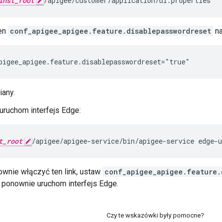
inst_root
/apigee/customer/application/ui.properties
en
conf_apigee_apigee.feature.disablepasswordreset
na
pigee_apigee.feature.disablepasswordreset="true"
any.
ruchom interfejs Edge:
t_root
/apigee/apigee-service/bin/apigee-service edge-u
ownie włączyć ten link, ustaw
conf_apigee_apigee.feature.
i ponownie uruchom interfejs Edge.
Czy te wskazówki były pomocne?