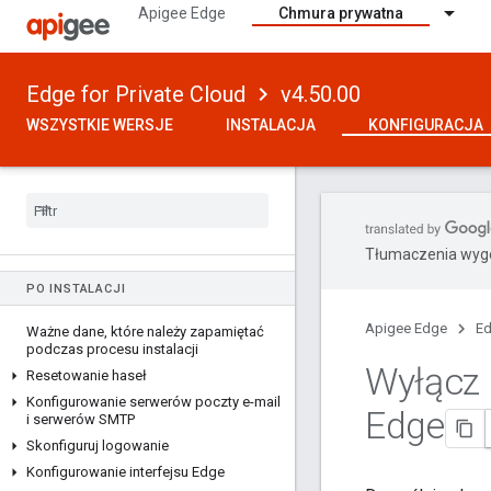
Apigee Edge
Chmura prywatna
Edge for Private Cloud
v4.50.00
WERSJA 4.50.00
WSZYSTKIE WERSJE
INSTALACJA
KONFIGURACJA
Jak skonfigurować Edge
Informacje o planetach
,
regionach
,
podach
,
organizacjach
,
środowiskach i
hostach wirtualnych
Korzystanie z narzędzia apigee-
adminapi
.
sh
Tłumaczenia wyge
PO INSTALACJI
Apigee Edge
Ed
Ważne dane
,
które należy zapamiętać
podczas procesu instalacji
Wyłącz 
Resetowanie haseł
Konfigurowanie serwerów poczty e-mail
Edge
i serwerów SMTP
Skonfiguruj logowanie
Konfigurowanie interfejsu Edge