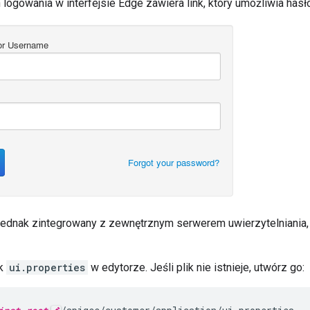
logowania w interfejsie Edge zawiera link, który umożliwia hasło
st jednak zintegrowany z zewnętrznym serwerem uwierzytelniania
ik
ui.properties
w edytorze. Jeśli plik nie istnieje, utwórz go: