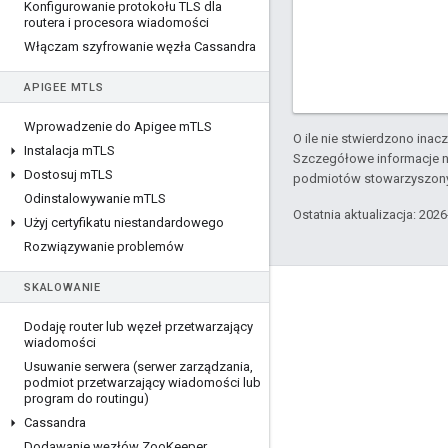
Konfigurowanie protokołu TLS dla
routera i procesora wiadomości
Włączam szyfrowanie węzła Cassandra
APIGEE M
TLS
Wprowadzenie do Apigee m
TLS
O ile nie stwierdzono inacze
Instalacja m
TLS
Szczegółowe informacje n
Dostosuj m
TLS
podmiotów stowarzyszon
Odinstalowywanie m
TLS
Ostatnia aktualizacja: 202
Użyj certyfikatu niestandardowego
Rozwiązywanie problemów
SKALOWANIE
Apigee – informacje
Dodaję router lub węzeł przetwarzający
We're part of Google
wiadomości
Zdarzenia
Usuwanie serwera (serwer zarządzania
,
podmiot przetwarzający wiadomości lub
Partnerzy
program do routingu)
Cassandra
E-booki i transmisje internetowe
Dodawanie węzłów Zoo
Keeper