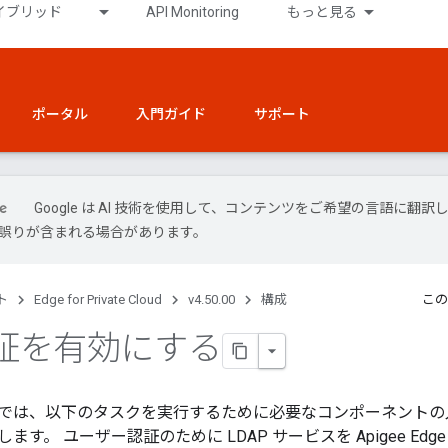
イブリッド
API Monitoring
もっと見る
ポータル
入門ガイド
サポート
Google は AI 技術を使用して、コンテンツをご希望の言語に翻訳
には誤りが含まれる場合があります。
ト
Edge for Private Cloud
v4.50.00
構成
この
証を有効にする
では、以下のタスクを実行するために必要なコンポーネントの
す。 ユーザー認証のために LDAP サービスを Apigee Edg