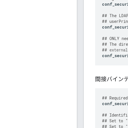
conf_secur
##
The
LDA
##
userPrin
conf_secur
##
ONLY
ne
##
The
dire
##
external
conf_secur
間接バイン
##
Required
conf_secur
##
Identifi
##
Set
to
"
##
Set
to
"