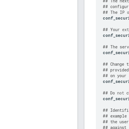
##
The
next
##
configur
##
The
IP
conf_secur
##
Your
ext
conf_secur
##
The
serv
conf_secur
##
Change
t
##
provided
##
on
your
conf_secur
##
Do
not
c
conf_secur
##
Identifi
##
example
##
the
user
##
against