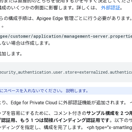
間接的または直接的のどちらを使用するかを今すぐ決定してくださ
構成のいくつかの側面に影響します。詳しくは、
外部認証
。
れらの構成手順は、Apigee Edge 管理ごとに行う必要があり
）。
gee/customer/application/management-server.properti
しない場合は作成します。
追加します。
ecurity_authentication.user.store=externalized.authentic
にスペースを入れないでください。 説明します。
、Edge for Private Cloud に外部認証機能が追加されま
ップを容易にするために、コメント付きの
サンプル構成を 2 つ
認証用、もう 1 つは間接バインディング認証用です
。以下の
ングを指定し、構成を完了します。 <ph type="x-smartling-pla