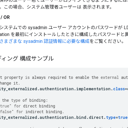
済みのユーザー名でユーザーがログインできるようにするには
。この場合、システム管理者ユーザーは 表示されます。
/ OR
ステムでの sysadmin ユーザー アカウントのパスワードが LDAP は
ucation を最初にインストールしたときに構成したパスワードと
さまざまな sysadmin 認証情報に必要な構成
をご覧ください。
ィング 構成サンプル
t
property
is
always
required
to
enable
the
external
aut
hange
it
.
ity_externalized
.
authentication
.
implementation
.
class
=
the
type
of
binding
:
true"
for
direct
binding
false"
for
indirect
binding
.
ity_externalized
.
authentication
.
bind
.
direct
.
type
=
true