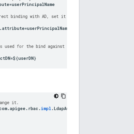
bute
=
userPrincipalName
rect
binding
with
AD
,
set
it
to
.
attribute
=
userPrincipalName
s
used
for
the
bind
against
the
ectDN
=
$
{
userDN
}
ange
it
.
com
.
apigee
.
rbac
.
impl
.
LdapAuthenticatorImpl