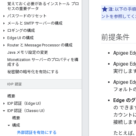
覚えておく必要があるインストール プロ
セスの重要データ
注:
以下の手順は、
パスワードのリセット
ントを参照してく
メールと SMTP サーバーの構成
ロギングの構成
前提条件
Edge UI の構成
Router と Message Processor の構成
Java メモリ設定の変更
Apigee 
Monetization サーバーのプロパティを構
Apigee
成する
実行しま
秘密鍵の暗号化を有効にする
Apigee
IDP 認証
フォルト
概要
Edge 
IDP 認証（Edge UI）
の できま
IDP 認証（Classic UI）
カウントに
概要
接続しま
構成
外部認証を有効にする
たとえば、A