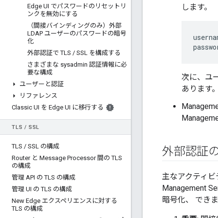
Edge UI でパスワードのリセットリ
します。
ンクを無効にする
（間接バインディングのみ）外部
LDAP ユーザーのパスワードの暗号
userna
化
passwo
外部認証で TLS
/
SSL を構成する
さまざまな sysadmin 認証情報に必
要な構成
次に、ユ
ユーザーと認証
あります
リファレンス
Manag
Classic UI を Edge UI に移行する
Manage
TLS
/
SSL
TLS
/
SSL の構成
外部認証
Router と Message Processor 間の TLS
の構成
主なアクティビ
管理 API の TLS の構成
Manageme
管理 UI の TLS の構成
暗号化、 でき
New Edge エクスペリエンスに対する
TLS の構成