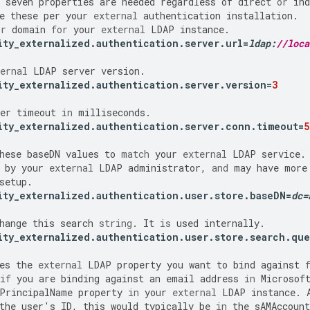
seven
properties
are
needed
regardless
of
direct
or
ind
e
these
per
your
external
authentication
installation
.
or
domain
for
your
external
LDAP
instance
.
ity_externalized
.
authentication
.
server
.
url
=
ldap
:
//loca
ernal
LDAP
server
version
.
ity_externalized
.
authentication
.
server
.
version
=
3
er
timeout
in
milliseconds
.
ity_externalized
.
authentication
.
server
.
conn
.
timeout
=
5
hese
baseDN
values
to
match
your
external
LDAP
service
.
by
your
external
LDAP
administrator
,
and
may
have
more
setup
.
ity_externalized
.
authentication
.
user
.
store
.
baseDN
=
dc
=
hange
this
search
string
.
It
is
used
internally
.
ity_externalized
.
authentication
.
user
.
store
.
search
.
que
es
the
external
LDAP
property
you
want
to
bind
against
if
you
are
binding
against
an
email
address
in
Microsof
PrincipalName
property
in
your
external
LDAP
instance
.
the
user
'
s
ID
,
this
would
typically
be
in
the
sAMAccoun