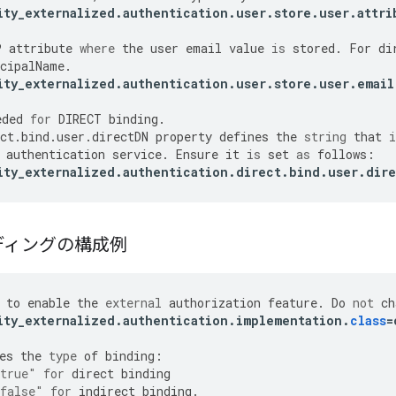
ity_externalized
.
authentication
.
user
.
store
.
user
.
attri
P
attribute
where
the
user
email
value
is
stored
.
For
di
cipalName
.
ity_externalized
.
authentication
.
user
.
store
.
user
.
email
eded
for
DIRECT
binding
.
ct
.
bind
.
user
.
directDN
property
defines
the
string
that
i
authentication
service
.
Ensure
it
is
set
as
follows
:
ity_externalized
.
authentication
.
direct
.
bind
.
user
.
dir
ディングの構成例
to
enable
the
external
authorization
feature
.
Do
not
ch
ity_externalized
.
authentication
.
implementation
.
class
=
es
the
type
of
binding
:
true"
for
direct
binding
false"
for
indirect
binding
.