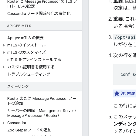
重要
: 
Router と Message Processor の TLS プ
ロトコルの設定
決定は、
Cassandra ノード間暗号化の有効化
重要
: こ
いる場合
APIGEE M
TLS
/opt/api
Apigee m
TLS の概要
ルが存在
m
TLS のインストール
m
TLS のカスタマイズ
次の行を
m
TLS をアンインストールする
カスタム証明書を使用する
conf_s
トラブルシューティング
スケーリング
注:
末尾
Router または Message Processor ノー
ドの追加
この行により
サーバーの削除（Management Server
/
Message Processor
/
Router）
このステ
Cassandra
ンディング
Zoo
Keeper ノードの追加
するバインディ