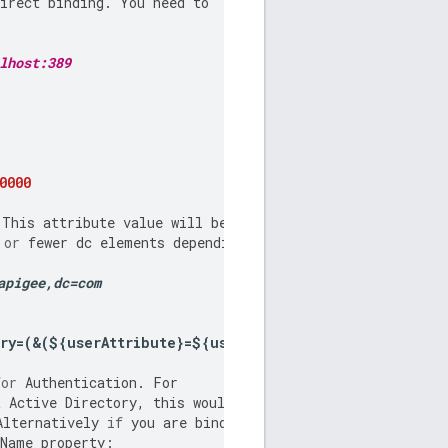
irect
binding
.
You
need
to
lhost:389
0000
This
attribute
value
will
be
or
fewer
dc
elements
depending
apigee
,
dc
=
com
ry
=(&(
$
{
userAttribute
}=
$
{
userId
}))
for
Authentication
.
For
t
Active
Directory
,
this
would
be
Alternatively
if
you
are
binding
tName
property
: