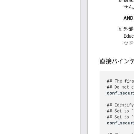
構成
せん
AND 
外部シ
Ed
ウド
直接バインデ
##
The
firs
##
Do
not
c
conf_secur
##
Identify
##
Set
to
"
##
Set
to
"
conf_secur