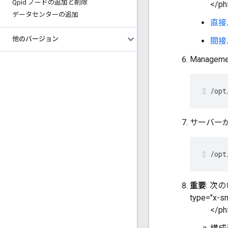
Qpid ノードの追加と削除
</ph
データセンターの追加
直接
他のバージョン
間接
Managem
/opt
サーバー
/opt
重要
: 
type="x-sm
</ph