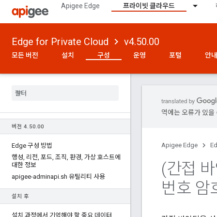
Apigee Edge
프라이빗 클라우드
Edge for Private Cloud
v4.50.00
모든 버전
설치
구성
운영
포털
안내
역에는 오류가 있을 
버전 4
.
50
.
00
Apigee Edge
Ed
Edge 구성 방법
행성
,
리전
,
포드
,
조직
,
환경
,
가상 호스트에
(간접 바
대한 정보
apigee-adminapi
.
sh 유틸리티 사용
번호 암
설치 후
설치 과정에서 기억해야 할 중요 데이터