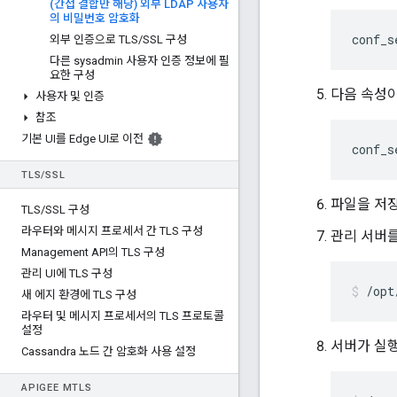
(간접 결합만 해당) 외부 LDAP 사용자
의 비밀번호 암호화
conf_s
외부 인증으로 TLS
/
SSL 구성
다른 sysadmin 사용자 인증 정보에 필
요한 구성
다음 속성이
사용자 및 인증
참조
기본 UI를 Edge UI로 이전
conf_s
TLS
/
SSL
파일을 저
TLS
/
SSL 구성
라우터와 메시지 프로세서 간 TLS 구성
관리 서버를
Management API의 TLS 구성
관리 UI에 TLS 구성
/opt
새 에지 환경에 TLS 구성
라우터 및 메시지 프로세서의 TLS 프로토콜
설정
서버가 실행
Cassandra 노드 간 암호화 사용 설정
APIGEE M
TLS