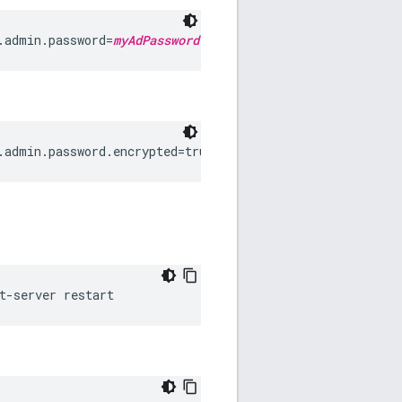
.admin.password=
myAdPassword
.admin.password.encrypted=true
t-server restart