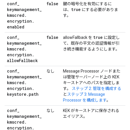
conf
_
false
鍵の暗号化を有効にするに
keymanagement
_
true
は、
にする必要がありま
kmscred
.
す。
encryption
.
enabled
conf
_
false
true
allowFallback を
に設定し
keymanagement
_
て、既存の平文の認証情報が引
kmscred
.
き続き機能するようにします。
encryption
.
allow
Fallback
conf
_
なし
Message Processor ノードまた
keymanagement
_
は管理サーバーノード上の KEK
kmscred
.
キーストアへのパスを指定しま
encryption
.
す。
ステップ 2: 管理を構成する
keystore
.
path
と
ステップ 3: Message
Processor を構成します
。
conf
_
なし
KEK がキーストアに保存される
keymanagement
_
エイリアス。
kmscred
.
encryption
.