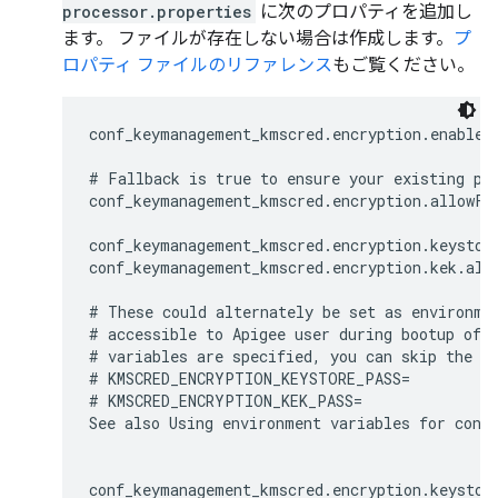
processor.properties
に次のプロパティを追加し
ます。 ファイルが存在しない場合は作成します。
プ
ロパティ ファイルのリファレンス
もご覧ください。
conf_keymanagement_kmscred.encryption.enabled=
# Fallback is true to ensure your existing pla
conf_keymanagement_kmscred.encryption.allowFal
conf_keymanagement_kmscred.encryption.keystor
conf_keymanagement_kmscred.encryption.kek.ali
# These could alternately be set as environmen
# accessible to Apigee user during bootup of t
# variables are specified, you can skip the pa
# KMSCRED_ENCRYPTION_KEYSTORE_PASS=

# KMSCRED_ENCRYPTION_KEK_PASS=

See also Using environment variables for confi
conf_keymanagement_kmscred.encryption.keystor