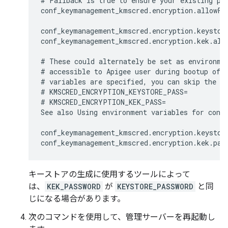
# Fallback is true to ensure your existing pla
conf_keymanagement_kmscred.encryption.allowFal
conf_keymanagement_kmscred.encryption.keystor
conf_keymanagement_kmscred.encryption.kek.ali
# These could alternately be set as environmen
# accessible to Apigee user during bootup of t
# variables are specified, you can skip the pa
# KMSCRED_ENCRYPTION_KEYSTORE_PASS=

# KMSCRED_ENCRYPTION_KEK_PASS=

See also Using environment variables for confi
conf_keymanagement_kmscred.encryption.keystor
conf_keymanagement_kmscred.encryption.kek.pas
キーストアの生成に使用するツールによって
は、
KEK_PASSWORD
が
KEYSTORE_PASSWORD
と同
じになる場合があります。
次のコマンドを使用して、管理サーバーを再起動し