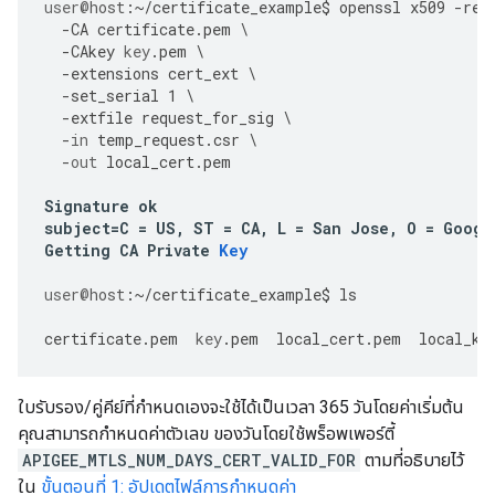
user
@host
:
~/
certificate_example
$
openssl
x509
-
req
-
CA
certificate
.
pem
\
-
CAkey
key
.
pem
\
-
extensions
cert_ext
\
-
set_serial
1
\
-
extfile
request_for_sig
\
-
in
temp_request
.
csr
\
-
out
local_cert
.
pem
Signature
ok
subject
=
C
=
US
,
ST
=
CA
,
L
=
San
Jose
,
O
=
Googl
Getting
CA
Private
Key
user
@host
:
~/
certificate_example
$
ls
certificate
.
pem
key
.
pem
local_cert
.
pem
local_ke
ใบรับรอง/คู่คีย์ที่กำหนดเองจะใช้ได้เป็นเวลา 365 วันโดยค่าเริ่มต้น
คุณสามารถกำหนดค่าตัวเลข ของวันโดยใช้พร็อพเพอร์ตี้
APIGEE_MTLS_NUM_DAYS_CERT_VALID_FOR
ตามที่อธิบายไว้
ใน
ขั้นตอนที่ 1: อัปเดตไฟล์การกำหนดค่า