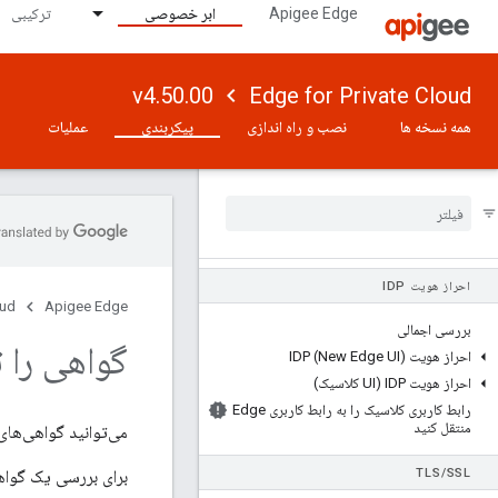
Apigee Edge
ابر خصوصی
ترکیبی
بازنشانی رمزهای عبور
سرورهای ایمیل و SMTP را پیکربندی کنید
پیکربندی ورود به سیستم، پیکربندی ورود به
سیستم
v4.50.00
Edge for Private Cloud
رابط کاربری Edge را پیکربندی کنید
همه نسخه ها
نصب و راه اندازی
پیکربندی
عملیات
روتر و پردازشگر پیام را پیکربندی کنید
تغییر تنظیمات حافظه جاوا، تغییر تنظیمات حافظه
جاوا
ویژگی های سرور کسب درآمد را پیکربندی کنید
فعال کردن رمزگذاری کلید مخفی
احراز هویت IDP
oud
Apigee Edge
بررسی اجمالی
گواهی را ت
احراز هویت IDP (New Edge UI)
احراز هویت IDP (UI کلاسیک)
رابط کاربری کلاسیک را به رابط کاربری Edge
منتقل کنید
می‌توانید گواهی‌های
TLS
/
SSL
برای بررسی یک گواهی