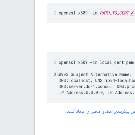
openssl x509 -in 
PATH_TO_CERT
openssl x509 -in local_cert.pem
X509v3 Subject Alternative Name:

  DNS:localhost, DNS:ipv4-localho
  DNS:server.dc-1.consul, DNS:prc
  IP Address:0.0.0.0, IP Address
.