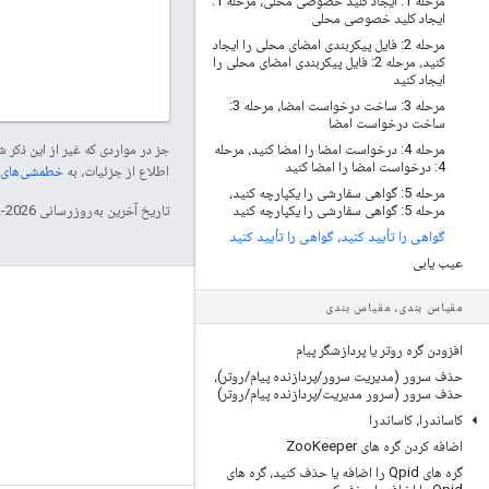
مرحله 1: ایجاد کلید خصوصی محلی، مرحله 1:
ایجاد کلید خصوصی محلی
مرحله 2: فایل پیکربندی امضای محلی را ایجاد
کنید، مرحله 2: فایل پیکربندی امضای محلی را
ایجاد کنید
مرحله 3: ساخت درخواست امضا، مرحله 3:
ساخت درخواست امضا
مرحله 4: درخواست امضا را امضا کنید، مرحله
جز در مواردی که غیر از این ذک
4: درخواست امضا را امضا کنید
اطلاع از جزئیات، به
خطمشی‌های سایت elopers
مرحله 5: گواهی سفارشی را یکپارچه کنید،
مرحله 5: گواهی سفارشی را یکپارچه کنید
تاریخ آخرین به‌روزرسانی 2026-02-03 به‌وقت ساعت هماهنگ جهانی.
گواهی را تأیید کنید، گواهی را تأیید کنید
عیب یابی
درباره Apigee
مقیاس بندی، مقیاس بندی
We're part of Google
افزودن گره روتر یا پردازشگر پیام
رویدادها
حذف سرور (مدیریت سرور
/
پردازنده پیام
/
روتر)،
حذف سرور (سرور مدیریت
/
پردازنده پیام
/
روتر)
شرکا
کاساندرا، کاساندرا
ای-کتاب و پخش اینترنتی
اضافه کردن گره های Zoo
Keeper
گره های Qpid را اضافه یا حذف کنید، گره های