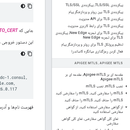
پیکربندی TLS
SSL، پیکربندی TLS
/
SSL
/
پیکربندی TLS بین روتر و پردازشگر پیام
پیکربندی TLS برای API مدیریت
پیکربندی TLS برای رابط کاربری مدیریت
جایی که
TO_CERT
پیکربندی TLS برای تجربه New Edge، پیکربندی
TLS برای تجربه New Edge
این دستور خروجی مشا
تنظیم پروتکل TLS برای روتر و پردازشگر پیام
فعال کردن رمزگذاری میانگره کاساندرا
APIGEE M
TLS، APIGEE M
TLS
مقدمه ای بر Apigee m
TLS، مقدمه ای بر
dc-1.consul,

Apigee m
TLS
e.com,

نصب m
TLS، نصب m
TLS
26.0.117
TLS را سفارشی کنید، m
m
TLS را سفارشی کنید
TLS را حذف کنید، m
m
TLS را حذف کنید
فهرست نام‌ها و آدرس‌های IP باید با م
از گواهی سفارشی استفاده کنید، از گواهی
سفارشی استفاده کنید
نمای کلی گواهی سفارشی، نمای کلی گواهی
سفارشی