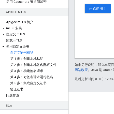
启用 Cassandra 节点间加密
开始使用！
APIGEE M
TLS
Apigee m
TLS 简介
m
TLS 安装
自定义 m
TLS
卸载 m
TLS
使用自定义证书
自定义证书概览
第 1 步：创建本地私钥
第 2 步：创建本地签名配置文件
如未另行说明，那么本页
网站政策
。Java 是 Or
第 3 步：构建签名请求
第 4 步：对签名请求进行签名
最后更新时间 (UTC)：2026-
第 5 步：集成自定义证书
验证证书
问题排查
Apigee 简介
缩放
We're part of Google