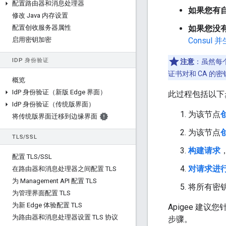
配置路由器和消息处理器
如果您有自
修改 Java 内存设置
配置创收服务器属性
如果您没有
启用密钥加密
Consul
ID
P 身份验证
注意
：虽然每
证书对和 CA 的
概览
Id
P 身份验证（新版 Edge 界面）
此过程包括以下
Id
P 身份验证（传统版界面）
为该节点
将传统版界面迁移到边缘界面
为该节点
TLS
/
SSL
构建请求
配置 TLS
/
SSL
对请求进
在路由器和消息处理器之间配置 TLS
为 Management API 配置 TLS
将所有密钥
为管理界面配置 TLS
为新 Edge 体验配置 TLS
Apigee 建
为路由器和消息处理器设置 TLS 协议
步骤。