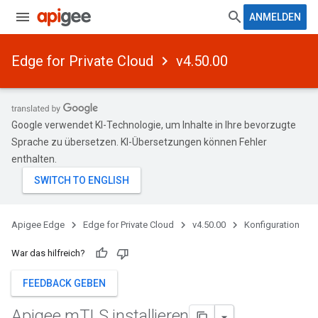
ANMELDEN
Edge for Private Cloud
v4.50.00
Google verwendet KI-Technologie, um Inhalte in Ihre bevorzugte
Sprache zu übersetzen. KI-Übersetzungen können Fehler
enthalten.
Apigee Edge
Edge for Private Cloud
v4.50.00
Konfiguration
War das hilfreich?
FEEDBACK GEBEN
Apigee m
TLS installieren