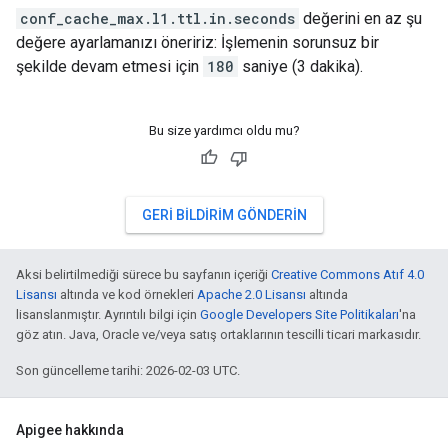
conf_cache_max.l1.ttl.in.seconds
değerini en az şu
değere ayarlamanızı öneririz: İşlemenin sorunsuz bir
şekilde devam etmesi için
180
saniye (3 dakika).
Bu size yardımcı oldu mu?
GERI BILDIRIM GÖNDERIN
Aksi belirtilmediği sürece bu sayfanın içeriği
Creative Commons Atıf 4.0
Lisansı
altında ve kod örnekleri
Apache 2.0 Lisansı
altında
lisanslanmıştır. Ayrıntılı bilgi için
Google Developers Site Politikaları
'na
göz atın. Java, Oracle ve/veya satış ortaklarının tescilli ticari markasıdır.
Son güncelleme tarihi: 2026-02-03 UTC.
Apigee hakkında