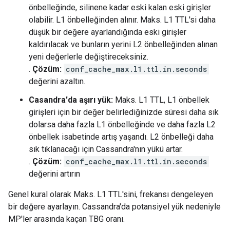
önbelleğinde, silinene kadar eski kalan eski girişler
olabilir. L1 önbelleğinden alınır. Maks. L1 TTL'si daha
düşük bir değere ayarlandığında eski girişler
kaldırılacak ve bunların yerini L2 önbelleğinden alınan
yeni değerlerle değiştireceksiniz.
.
Çözüm:
conf_cache_max.l1.ttl.in.seconds
değerini azaltın.
Casandra'da aşırı yük:
Maks. L1 TTL, L1 önbellek
girişleri için bir değer belirlediğinizde süresi daha sık
dolarsa daha fazla L1 önbelleğinde ve daha fazla L2
önbellek isabetinde artış yaşandı. L2 önbelleği daha
sık tıklanacağı için Cassandra'nın yükü artar.
.
Çözüm:
conf_cache_max.l1.ttl.in.seconds
değerini artırın
Genel kural olarak Maks. L1 TTL'sini, frekansı dengeleyen
bir değere ayarlayın. Cassandra'da potansiyel yük nedeniyle
MP'ler arasında kaçan TBG oranı.