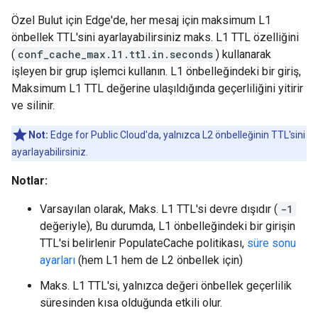
Özel Bulut için Edge'de, her mesaj için maksimum L1
önbellek TTL'sini ayarlayabilirsiniz maks. L1 TTL özelliğini
(
conf_cache_max.l1.ttl.in.seconds
) kullanarak
işleyen bir grup işlemci kullanın. L1 önbelleğindeki bir giriş,
Maksimum L1 TTL değerine ulaşıldığında geçerliliğini yitirir
ve silinir.
Not:
Edge for Public Cloud'da, yalnızca L2 önbelleğinin TTL'sini
ayarlayabilirsiniz.
Notlar:
Varsayılan olarak, Maks. L1 TTL'si devre dışıdır (
-1
değeriyle), Bu durumda, L1 önbelleğindeki bir girişin
TTL'si belirlenir PopulateCache politikası,
süre sonu
ayarları
(hem L1 hem de L2 önbellek için)
Maks. L1 TTL'si, yalnızca değeri önbellek geçerlilik
süresinden kısa olduğunda etkili olur.