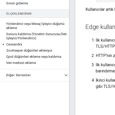
Sorun giderme
Kullanıcılar artık
ÖLÇEKLENDIRME
Yönlendirici veya Mesaj İşleyici düğümü
Edge kullan
ekleme
Sunucu kaldırma (Yönetim Sunucusu
/
İleti
İşleyici
/
Yönlendirici)
İlk kullanı
Cassandra
TLS/HTTPS 
Zoo
Keeper düğümleri ekleniyor
HTTP'nin zo
Qpid düğümleri ekleme veya kaldırma
Veri merkezi ekleme
İlk kullan
barındırmay
Diğer Sürümler
İkinci kull
gibi TLS/H