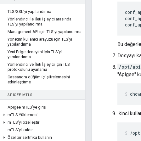
TLS
/
SSL'yi yapılandırma
conf_a
conf_a
Yönlendirici ile İleti İşleyici arasında
TLS'yi yapılandırma
conf_a
Management API için TLS'yi yapılandırma
Yönetim kullanıcı arayüzü için TLS'yi
Bu değerle
yapılandırma
Yeni Edge deneyimi için TLS'yi
Dosyayı ka
yapılandırma
Yönlendirici ve İleti İşleyici için TLS
/opt/api
protokolünü ayarlama
"Apigee" ku
Cassandra düğüm içi şifrelemesini
etkinleştirme
chow
APIGEE M
TLS
Apigee m
TLS'ye giriş
İkinci kull
m
TLS Yüklemesi
m
TLS'yi özelleştir
m
TLS'yi kaldır
/opt
Özel bir sertifika kullanın