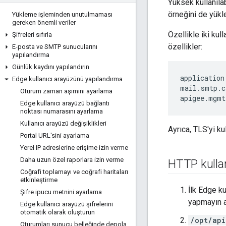
Yüksek kullanılab
örneğini de yükle
Yükleme işleminden unutulmaması
gereken önemli veriler
Özellikle iki kul
Şifreleri sıfırla
özellikler:
E-posta ve SMTP sunucularını
yapılandırma
Günlük kaydını yapılandırın
application
Edge kullanıcı arayüzünü yapılandırma
mail.smtp.c
Oturum zaman aşımını ayarlama
apigee.mgmt
Edge kullanıcı arayüzü bağlantı
noktası numarasını ayarlama
Kullanıcı arayüzü değişiklikleri
Ayrıca, TLS'yi ku
Portal URL'sini ayarlama
Yerel IP adreslerine erişime izin verme
Daha uzun özel raporlara izin verme
HTTP kullan
Coğrafi toplamayı ve coğrafi haritaları
etkinleştirme
İlk Edge ku
Şifre ipucu metnini ayarlama
yapmayın an
Edge kullanıcı arayüzü şifrelerini
otomatik olarak oluşturun
/opt/api
Oturumları sunucu belleğinde depola