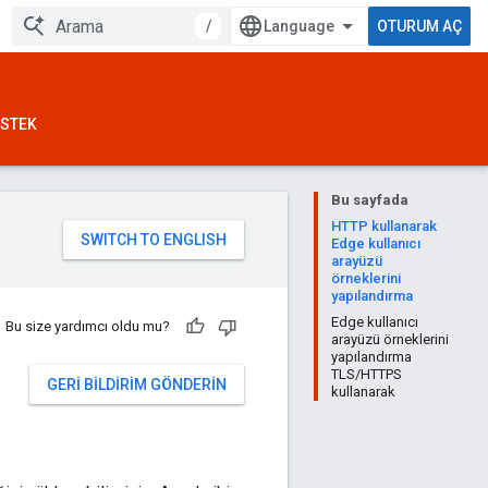
/
OTURUM AÇ
STEK
Bu sayfada
HTTP kullanarak
Edge kullanıcı
arayüzü
örneklerini
yapılandırma
Edge kullanıcı
Bu size yardımcı oldu mu?
arayüzü örneklerini
yapılandırma
TLS/HTTPS
GERI BILDIRIM GÖNDERIN
kullanarak