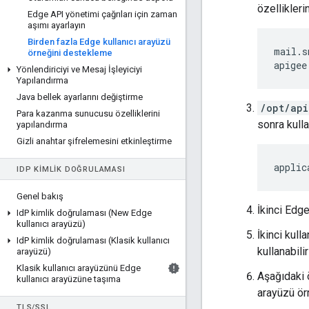
özellikler
Edge API yönetimi çağrıları için zaman
aşımı ayarlayın
Birden fazla Edge kullanıcı arayüzü
mail.s
örneğini destekleme
apigee
Yönlendiriciyi ve Mesaj İşleyiciyi
Yapılandırma
Java bellek ayarlarını değiştirme
/opt/api
Para kazanma sunucusu özelliklerini
sonra kull
yapılandırma
Gizli anahtar şifrelemesini etkinleştirme
applic
ID
P KIMLIK DOĞRULAMASI
Genel bakış
İkinci Edge
Id
P kimlik doğrulaması (New Edge
kullanıcı arayüzü)
İkinci kul
Id
P kimlik doğrulaması (Klasik kullanıcı
kullanabili
arayüzü)
Klasik kullanıcı arayüzünü Edge
Aşağıdaki 
kullanıcı arayüzüne taşıma
arayüzü ör
TLS
/
SSL