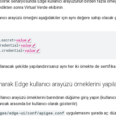
ilirlik senaryosunda Edge kullanıcı arayüzünün birden fazla örneği
dikten sonra Virtual Verde ekibinin .
lanıcı arayüzü örneğini aşağıdakiler için aynı değere sahip olacak 
.secret=
value
redential=
value
.credential=
value
llanacak şekilde yapılandırırsanız aynı her iki örnekte de sertifika
arak Edge kullanıcı arayüzü örneklerini yapı
llanıcı arayüzü örneklerini barındıran düğüme giriş yapın (kullanı
cak arasında bir kullanıcı olarak gösterilir).
gee/edge-ui/conf/apigee.conf
uygulamasını şurada aç: düz