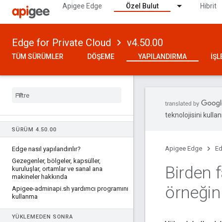
Apigee Edge
Özel Bulut
Hibrit
Edge for Private Cloud
v4.50.00
TÜM SÜRÜMLER
DÖŞEME
YAPILANDIRMA
İŞ
teknolojisini kullan
SÜRÜM 4
.
50
.
00
Apigee Edge
Ed
Edge nasıl yapılandırılır?
Gezegenler
,
bölgeler
,
kapsüller
,
Birden 
kuruluşlar
,
ortamlar ve sanal ana
makineler hakkında
örneğin
Apigee-adminapi
.
sh yardımcı programını
kullanma
YÜKLEMEDEN SONRA