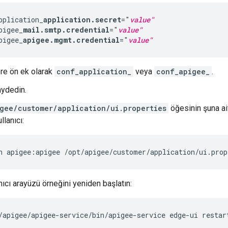
pplication_
application.secret
="
value"
pigee_
mail.smtp.credential
="
value"
pigee_
apigee.mgmt.credential
="
value"
re ön ek olarak
conf_application_
veya
conf_apigee_
.
ydedin.
gee/customer/application/ui.properties
öğesinin şuna ai
llanıcı:
n apigee:apigee /opt/apigee/customer/application/ui.prop
anıcı arayüzü örneğini yeniden başlatın:
/apigee/apigee-service/bin/apigee-service edge-ui restar