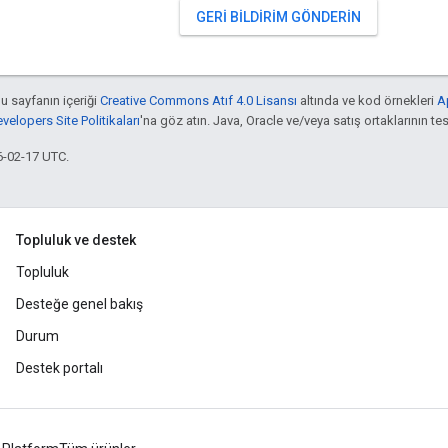
GERI BILDIRIM GÖNDERIN
bu sayfanın içeriği
Creative Commons Atıf 4.0 Lisansı
altında ve kod örnekleri
A
elopers Site Politikaları
'na göz atın. Java, Oracle ve/veya satış ortaklarının tesc
6-02-17 UTC.
Topluluk ve destek
Topluluk
Desteğe genel bakış
Durum
Destek portalı