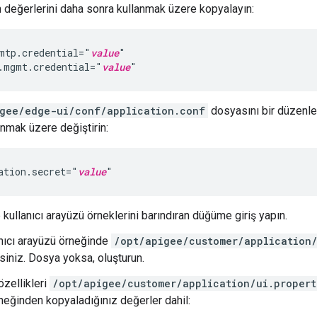
in değerlerini daha sonra kullanmak üzere kopyalayın:
mtp.credential="
value
"

.mgmt.credential="
value
"
gee/edge-ui/conf/application.conf
dosyasını bir düzenle
anmak üzere değiştirin:
ation.secret="
value
"
 kullanıcı arayüzü örneklerini barındıran düğüme giriş yapın.
lanıcı arayüzü örneğinde
/opt/apigee/customer/application/
rsiniz. Dosya yoksa, oluşturun.
özellikleri
/opt/apigee/customer/application/ui.propert
neğinden kopyaladığınız değerler dahil: