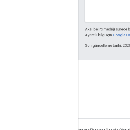
Aksi belirtilmediği sürece 
Ayrıntılı bilgi için
Google Dev
Son güncelleme tarihi: 202
Apigee hakkında
We're part of Google
Etkinlikler
İş Ortakları
e-Kitaplar ve web yayınları