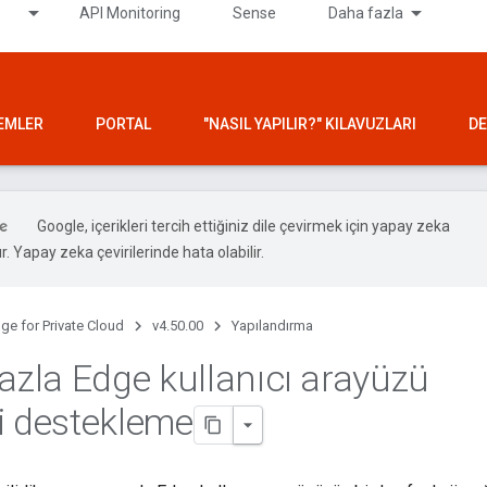
API Monitoring
Sense
Daha fazla
LEMLER
PORTAL
"NASIL YAPILIR?" KILAVUZLARI
DE
Google, içerikleri tercih ettiğiniz dile çevirmek için yapay zeka
ır. Yapay zeka çevirilerinde hata olabilir.
ge for Private Cloud
v4.50.00
Yapılandırma
fazla Edge kullanıcı arayüzü
i destekleme