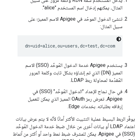
يُدخل المستخدم سمة RDN وكلمة مرور. على سبيل
المثال، يمكنهم إدخال اسم المستخدم "alice".
تنشئ الدخول الموحّد في Apigee الاسم المميز؛ على
سبيل المثال:
dn=uid=alice,ou=users,dc=test,dc=com
يستخدم Apigee خدمة الدخول المُوحَّد (SSO) الاسم
المميز (DN) الذي تم إنشاؤه بشكل ثابت وكلمة المرور
المُقدّمة لمحاولة ربط LDAP.
في حال نجاح الإعداد "الدخول المُوحَّد" (SSO) في
Apigee، تعرض رمز OAuth المميز الذي يمكن للعميل
إرفاقه بطلباته. بخدمات Edge.
يوفِّر الربط البسيط عملية التثبيت الأكثر أمانًا لأنّه لا يتم عرض بيانات
اعتماد LDAP أو بيانات أخرى من خلال ضبط خدمة الدخول المُوحَّد
(SSO) في Apigee. يمكن للمشرف ضبط نمط واحد أو أكثر من أنماط