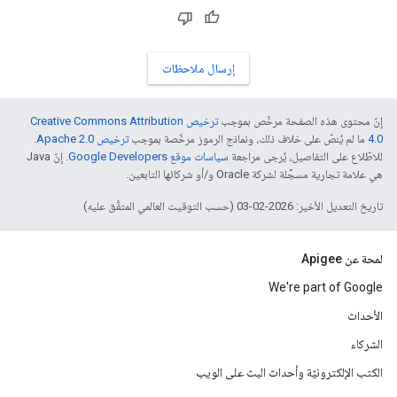
إرسال ملاحظات
إنّ محتوى هذه الصفحة مرخّص بموجب
ترخيص Creative Commons Attribution
4.0‏
ما لم يُنصّ على خلاف ذلك، ونماذج الرموز مرخّصة بموجب
ترخيص Apache 2.0‏
.
للاطّلاع على التفاصيل، يُرجى مراجعة
سياسات موقع Google Developers‏
. إنّ Java
هي علامة تجارية مسجَّلة لشركة Oracle و/أو شركائها التابعين.
تاريخ التعديل الأخير: 2026-02-03 (حسب التوقيت العالمي المتفَّق عليه)
لمحة عن Apigee
We're part of Google
الأحداث
الشركاء
الكتب الإلكترونيّة وأحداث البث على الويب