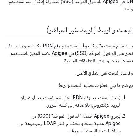
DN في Apigee للدخول المُوحَّد (SSO) لمحاولة إدخال اسم مستخدم
واحد.
البحث والربط (الربط غير المباشر)
باستخدام
البحث والربط
، يوفِّر المستخدم رقم RDN وكلمة مرور. بعد ذلك
تعثر على الدخول الموحّد (SSO) في Apigee الاسم المميز للمستخدم.
يسمح البحث والربط بالتطابقات الجزئية.
وقاعدة البحث هي النطاق الأعلى.
يوضح ما يلي خطوات عملية البحث والربط:
يُدخل المستخدم رقم RDN، مثل اسم المستخدم أو عنوان
البريد الإلكتروني، بالإضافة إلى كلمة المرور.
يُجري Apigee خدمة "الدخول الموحّد" (SSO) من
Apigee عملية بحث باستخدام فلتر LDAP ومجموعة من
بيانات اعتماد البحث المعروفة.