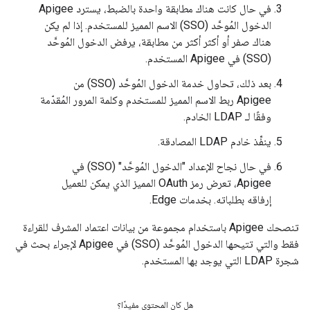
في حال كانت هناك مطابقة واحدة بالضبط، يسترد Apigee
الدخول المُوحَّد (SSO) الاسم المميز للمستخدم. إذا لم يكن
هناك صفر أو أكثر أكثر من مطابقة، يرفض الدخول المُوحَّد
(SSO) في Apigee المستخدم.
بعد ذلك، تحاول خدمة الدخول المُوحَّد (SSO) من
Apigee ربط الاسم المميز للمستخدم وكلمة المرور المُقدّمة
وفقًا لـ LDAP الخادم.
ينفِّذ خادم LDAP المصادقة.
في حال نجاح الإعداد "الدخول المُوحَّد" (SSO) في
Apigee، تعرض رمز OAuth المميز الذي يمكن للعميل
إرفاقه بطلباته. بخدمات Edge.
تنصحك Apigee باستخدام مجموعة من بيانات اعتماد المشرف للقراءة
فقط والتي تتيحها الدخول المُوحَّد (SSO) في Apigee لإجراء بحث في
شجرة LDAP التي يوجد بها المستخدم.
هل كان المحتوى مفيدًا؟