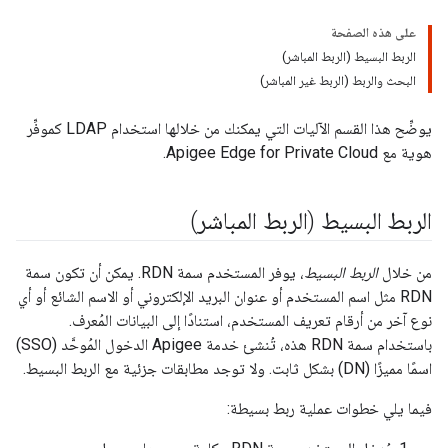
على هذه الصفحة
الربط البسيط (الربط المباشر)
البحث والربط (الربط غير المباشر)
يوضِّح هذا القسم الآليات التي يمكنك من خلالها استخدام LDAP كموفِّر
هوية مع Apigee Edge for Private Cloud.
الربط البسيط (الربط المباشر)
من خلال
الربط البسيط
، يوفر المستخدم سمة RDN. يمكن أن تكون سمة
RDN مثل اسم المستخدم أو عنوان البريد الإلكتروني أو الاسم الشائع أو أي
نوع آخر من أرقام تعريف المستخدم، استنادًا إلى البيانات المُعرف.
باستخدام سمة RDN هذه، تُنشئ خدمة Apigee الدخول المُوحَّد (SSO)
اسمًا مميزًا (DN) بشكل ثابت. ولا توجد مطابقات جزئية مع الربط البسيط.
فيما يلي خطوات عملية ربط بسيطة: