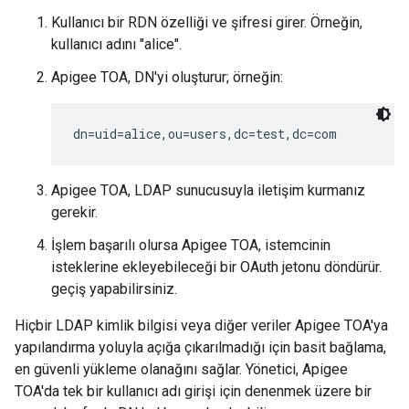
Kullanıcı bir RDN özelliği ve şifresi girer. Örneğin,
kullanıcı adını "alice".
Apigee TOA, DN'yi oluşturur; örneğin:
dn=uid=alice,ou=users,dc=test,dc=com
Apigee TOA, LDAP sunucusuyla iletişim kurmanız
gerekir.
İşlem başarılı olursa Apigee TOA, istemcinin
isteklerine ekleyebileceği bir OAuth jetonu döndürür.
geçiş yapabilirsiniz.
Hiçbir LDAP kimlik bilgisi veya diğer veriler Apigee TOA'ya
yapılandırma yoluyla açığa çıkarılmadığı için basit bağlama,
en güvenli yükleme olanağını sağlar. Yönetici, Apigee
TOA'da tek bir kullanıcı adı girişi için denenmek üzere bir