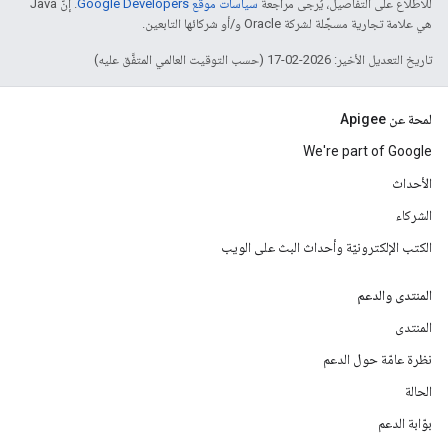
للاطّلاع على التفاصيل، يُرجى مراجعة
سياسات موقع Google Developers‏
. إنّ Java
هي علامة تجارية مسجَّلة لشركة Oracle و/أو شركائها التابعين.
تاريخ التعديل الأخير: 2026-02-17 (حسب التوقيت العالمي المتفَّق عليه)
لمحة عن Apigee
We're part of Google
الأحداث
الشركاء
الكتب الإلكترونيّة وأحداث البث على الويب
المنتدى والدعم
المنتدى
نظرة عامّة حول الدعم
الحالة
بوّابة الدعم