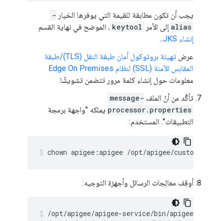
يجب أن تكون مطابقة للقيمة التي يوفرها الخيار
-
alias
إلى الأمر
keytool
، الموضح في نهاية القسم
إنشاء JKS.
.
عرض
تهيئة بروتوكول أمان طبقة النقل (TLS)/طبقة
المقابس الآمنة (SSL) لنظام Edge On Premises
معلومات حول إنشاء كلمة مرور تتضمن تشويشًا.
تأكَّد من أنّ الملف
message-
processor.properties
يملكه "واجهة برمجة
التطبيقات". المستخدم:
chown apigee:apigee /opt/apigee/customer/ap
أوقِف معالِجات الرسائل وأجهزة التوجيه: