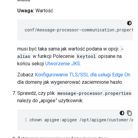
Uwaga:
Wartość
conf/message-processor-communication.properti
musi być taka sama jak wartość podana w opcji
-
alias
w funkcji Polecenie
keytool
opisane na
końcu sekcji
Utworzenie JKS
.
Zobacz
Konfigurowanie TLS/SSL dla usługi Edge On
dla domeny jak wygenerować zaciemnione hasło.
Sprawdź, czy plik
message-processor.properties
należy do „apigee” użytkownik:
chown apigee:apigee /opt/apigee/customer/ap