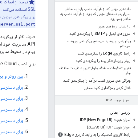
توجه:
داده‌های مهمی که از فرآیند نصب باید به خاطر
SSL استفاده می‌کنند. به عنوان مثال، ورودی منو در Edge UI که برای مشاهده گواهی‌ها استفاده می‌کنید،
بسپارید، داده‌های مهمی که باید از فرآیند نصب به
برای پیکربندی میزبان مجازی برای 
خاطر بسپارید
server_ssl.port
بازنشانی رمزهای عبور
سرورهای ایمیل و SMTP را پیکربندی کنید
پیکربندی ورود به سیستم، پیکربندی ورود به
سیستم
پیام در محیط مدیریت API داخلی خود را م
رابط کاربری Edge را پیکربندی کنید
روتر و پردازشگر پیام را پیکربندی کنید
برای نصب Edge Private Cloud در محل، مکان‌های مختلفی وجود دارد که می‌توانید TLS را پیکربندی کنید:
تغییر تنظیمات حافظه جاوا، تغییر تنظیمات حافظه
جاوا
بین روتر و پر
ویژگی های سرور کسب درآمد را پیکربندی کنید
برای دسترسی به API مدیر
فعال کردن رمزگذاری کلید مخفی
برای دسترسی به رابط
احراز هویت IDP
برای دسترسی به
بررسی اجمالی
احراز هویت IDP (New Edge UI)
برای دسترسی از یک 
احراز هویت IDP (UI کلاسیک)
برای دسترسی از Edge به خدمات 
رابط کاربری کلاسیک را به رابط کاربری Edge