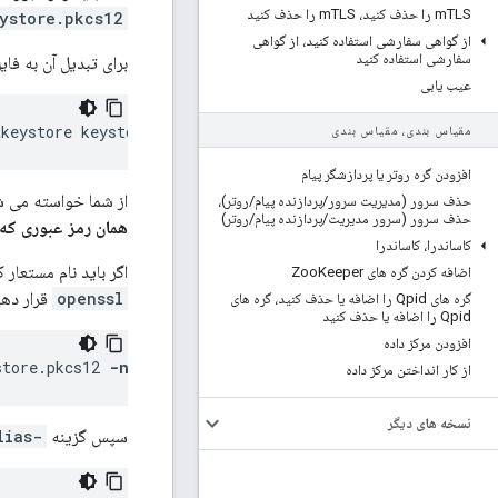
TLS را حذف کنید، m
m
TLS را حذف کنید
ystore.pkcs12
از گواهی سفارشی استفاده کنید، از گواهی
سفارشی استفاده کنید
برای تبدیل آن به فایل JKS با نام keystore.jks از دستور زیر استفاده
عیب یابی
tkeystore keystore.jks -deststoretype jks
مقیاس بندی، مقیاس بندی
افزودن گره روتر یا پردازشگر پیام
از شما خواسته می شود که رمز عبور جدید
حذف سرور (مدیریت سرور
/
پردازنده پیام
/
روتر)،
حذف سرور (سرور مدیریت
/
پردازنده پیام
/
روتر)
همان رمز عبوری که برای فایل PKCS12 استفاده کرده اید، 
کاساندرا، کاساندرا
اگر باید نام مستعار کلیدی را م
اضافه کردن گره های Zoo
Keeper
openssl
قرار دهی
گره های Qpid را اضافه یا حذف کنید، گره های
Qpid را اضافه یا حذف کنید
افزودن مرکز داده
store.pkcs12 
-name devtest
از کار انداختن مرکز داده
نسخه های دیگر
سپس گزینه
-alias