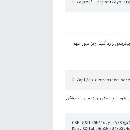
keytool -importkeystor
هم در یک فایل پیکربندی وارد کنید. رمز عبور مبهم
/opt/apigee/apigee-ser
می شود. این دستور رمز عبور را به شکل
OBF:58fh40h61svy156789gk1
MD5:902fobg9d80e6043b394