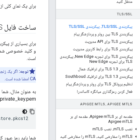
منتقل کنید
برای یک نمای کلی از پیکربندی S
TLS
/
SSL
ساخت فایل JKS
پیکربندی TLS
SSL، پیکربندی TLS
/
SSL
/
پیکربندی TLS بین روتر و پردازشگر پیام
پیکربندی TLS برای API مدیریت
پیکربندی TLS برای رابط کاربری مدیریت
پیکربندی TLS برای تجربه New Edge، پیکربندی
است.
TLS برای تجربه New Edge
پیکربندی TLS 1
3 برای ترافیک شمال
.
توجه:
پیکربندی TLS 1
3 برای ترافیک Southboud
.
CA امضا شده است.
تنظیم پروتکل TLS برای روتر و پردازشگر پیام
به عنوان مثال، شما یک فایل
فعال کردن رمزگذاری میانگره کاساندرا
private_key.pem حاوی کلید خصوصی شما است. برای ایجاد فایل PKCS12 از دستورات زیر استفاده کنید:
APIGEE M
TLS، APIGEE M
TLS
مقدمه ای بر Apigee m
TLS، مقدمه ای بر
store.pkcs12
Apigee m
TLS
نصب m
TLS، نصب m
TLS
TLS را سفارشی کنید، m
m
TLS را سفارشی کنید
شما باید رمز عبور کلید