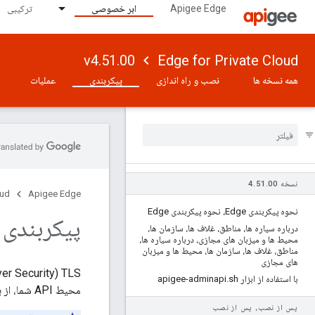
Apigee Edge
ابر خصوصی
ترکیبی
v4.51.00
Edge for Private Cloud
همه نسخه ها
نصب و راه اندازی
پیکربندی
عملیات
نسخه 4
00
.
51
.
oud
Apigee Edge
نحوه پیکربندی Edge، نحوه پیکربندی Edge
پیکربندی TLS
درباره سیاره ها، مناطق، غلاف ها، سازمان ها،
محیط ها و میزبان های مجازی، درباره سیاره ها،
مناطق، غلاف ها، سازمان ها، محیط ها و میزبان
های مجازی
با استفاده از ابزار apigee-adminapi
sh
.
محیط API شما، از برنامه‌ها گرفته تا Apigee Edge تا سرویس‌های پشتیبان شما است.
پس از نصب، پس از نصب