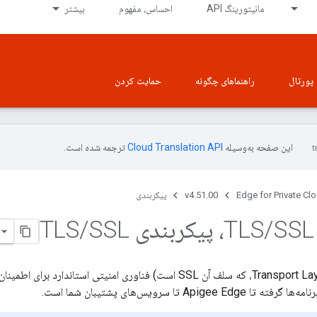
مانیتورینگ API
احساس، مفهوم
بیشتر
پورتال
راهنماهای چگونه
حمایت کردن
این صفحه به‌وسیله
ترجمه شده است.
Edge for Private Cl
v4.51.00
پیکربندی
SSL، پیکربندی TLS
/
SSL
/
TLS (Transport Layer Security، که سلف آن SSL است) فناوری امنیتی اس