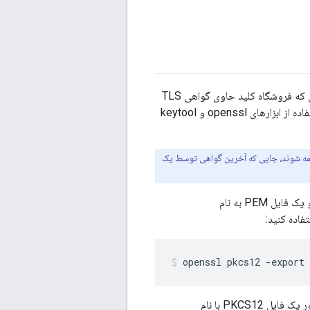
برای بسیاری از پیکربندی‌های TLS، ذخیره‌سازی کلید را به‌عنوان یک فایل JKS نشان می‌دهید، جایی که فروشگاه کلید حاوی گواهی TLS
و کلید خصوصی شما است. راه های مختلفی برای ایجاد فایل JKS وجود دارد، اما یکی از راه ها استفاده از ابزارهای openssl و keytool
گواهی دارید، تمام گواهی های موجود در زنجیره باید به ترتیب در یک فایل PEM ضمیمه شوند، جایی که آخرین گواهی توسط یک
دارید که حاوی گواهی TLS شما است و یک فایل PEM به نام
openssl pkcs12 -export
PKCS1 با نام