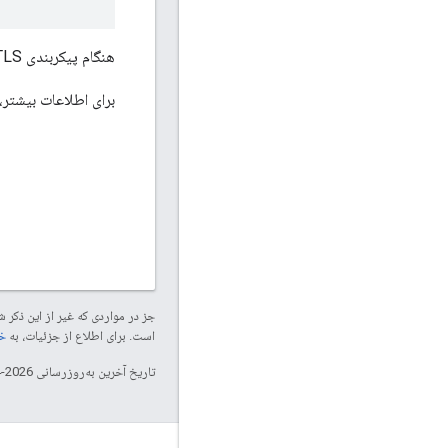
هنگام پیکربندی TLS از رمز عبور مبهم مشخص شده توسط OBF استفاده کنید.
برای اطلاعات بیشتر،
جز در مواردی که غیر از این ذک
است. برای اطلاع از جزئیات، به
خطم
تاریخ آخرین به‌روزرسانی 2026-04-11 به‌وقت ساعت هماهنگ جهانی.