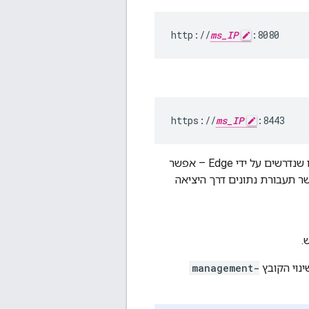
http://
ms_IP
:8080
https://
ms_IP
:8443
בדוגמה הזו, מגדירים גישה של TLS לשימוש ביציאה 8443. עם זאת, מספר היציאה הזה אינו שנדרשים על ידי Edge – אפשר
ר תעבורת נתונים דרך היציאה
.
management-