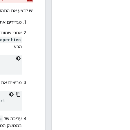
יש לבצע את התהליך הבא כדי לה
מגדירים את הגישה של TLS לממשק ה
אחרי שמוודאים ש-TLS עובד ל- API
operties
הבא:
מריצים את 
art 
עריכה של
s
בממשק המשתמ