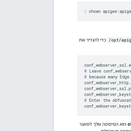
chown apigee:apig
/opt/api
כדי להגדיר את
#
#
 because many Edge 
conf_webserver_http.
conf_webserver_ssl.p
conf_webserver_keys
#
 Enter the obfuscat
conf_webserver_keys
o
הוא הסיסמה שלך למאגר