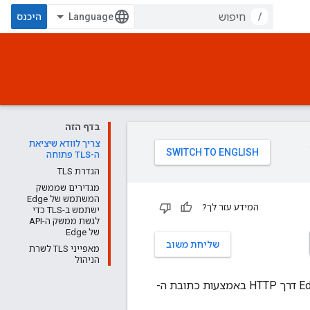
/
היכנס
בדף הזה
צריך לוודא שיציאת
ה-TLS פתוחה
הגדרת TLS
מגדירים שממשק
המשתמש של Edge
המידע עזר לך?
ישתמש ב-TLS כדי
לגשת ממשק ה-API
של Edge
שליחת משוב
מאפייני TLS לשרת
הניהול
כברירת מחדל, TLS מושבת ל-Management API ואפשר לגשת ל-Edge management API דרך HTTP באמצעות כתובת ה-