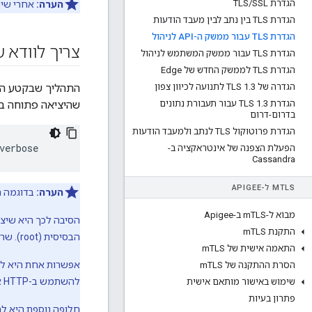
הגדרת TLS
SSL
/
הערה:
אחרי שינו
הגדרת TLS בין נתב לבין מעבד הודעות
הגדרת TLS עבור ממשק ה-API לניהול
צריך לוודא שיציאת
הגדרת TLS עבור ממשק המשתמש לניהול
הגדרת TLS לממשק החדש של Edge
הגדרה של TLS 1
3 לתנועה לכיוון צפון
.
הגדרת TLS 1
.
3 עבור תעבורת נתונים
שהיציאה פתוחה במ
בדרום-דרום
הגדרת פרוטוקול TLS לנתב ולמעבד הודעות
verbose
הפעלת הצפנה של אינטראקציה ב-
Cassandra
TLS ל-APIGEE
M
הערה:
בדוגמה הזו נעשה שימוש
מבוא ל-m
TLS ב-Apigee
התקנת m
TLS
הבסיסית (root). שרת ניהול הקצה פועל בתור 'apigee' ולכן בדרך כלל אין לו גישה ליציאות שנמצאות מתחת ל-1024.
התאמה אישית של m
TLS
הסרת ההתקנה של m
TLS
להשתמש ב-HTTP או ב-HTTPS בין מאזן העומסים API של Edge.
שימוש באישור מותאם אישית
פתרון בעיות
חלופה נוספת היא ל