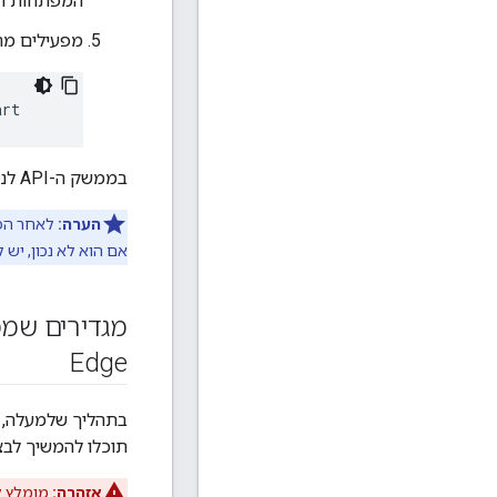
המפתחות המ
מפעילים מח
art
בממשק ה-API לניהול יש עכשיו תמיכה בגישה באמצעות TLS.
הערה:
לאחר הפעלת TLS, חשוב ל
אם הוא לא נכון, יש 
Edge
בתהליך שלמעלה, המלצת e
תוכלו להמשיך לבצע קריאות ל-PI
אזהרה:
מומלץ להשבית את 