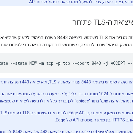
י הקבצים האלה, צריך להפעיל מחדש את הניהול שירות API.
 ה-TLS פתוחה
התהליך שבקטע הזה מגדיר את TLS לשימוש ביציאה 8443 בש
משק הניהול שרת. לדוגמה, משתמשים בפקודה הבאה כדי לפתוח אותו:
tate --state NEW -m tcp -p tcp --dport 8443 -j ACCEPT --
 ביציאה 8443 עבור יציאת ה-TLS, ולא יציאה 443 הנפוצה יותר.
הסיבה לכך היא שיציאות מתחת ל-1024 מוגנות בדרך כלל על ידי מערכת ההפעלה 
השתמש ב-
iptables
כדי להעביר בקשות ליציאה 443 אל יציאה 8443. לדוגמה: