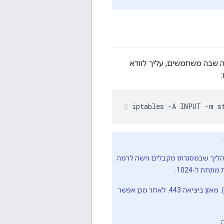
רת הניהול. ללא קשר ליציאה שבה משתמשים, עליך לוודא
iptables -A INPUT -m s
ומחייבות את התהליך שבמסגרתו מקבלים גישה לרמה
אפשרות אחת היא להשתמש במאזן עומסים עם Edge API ולסיים את השימוש ב-TLS בעומס (TLS). מאזן ביציאה 443. לאחר מכן אפשר