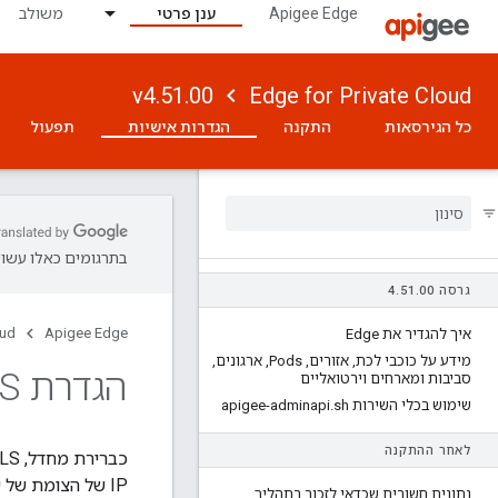
Apigee Edge
ענן פרטי
משולב
v4.51.00
Edge for Private Cloud
כל הגירסאות
התקנה
הגדרות אישיות
תפעול
בתרגומים כאלו עשויו
גרסה 4
00
.
51
.
oud
Apigee Edge
איך להגדיר את Edge
מידע על כוכבי לכת
,
אזורים
,
Pods
,
ארגונים
,
הגדרת TLS עבור ממשק ה-API לניהול
סביבות ומארחים וירטואליים
שימוש בכלי השירות apigee-adminapi
sh
.
לאחר ההתקנה
IP של הצומת של שרת הניהול והיציאה 8080. לדוגמה:
נתונים חשובים שכדאי לזכור בתהליך