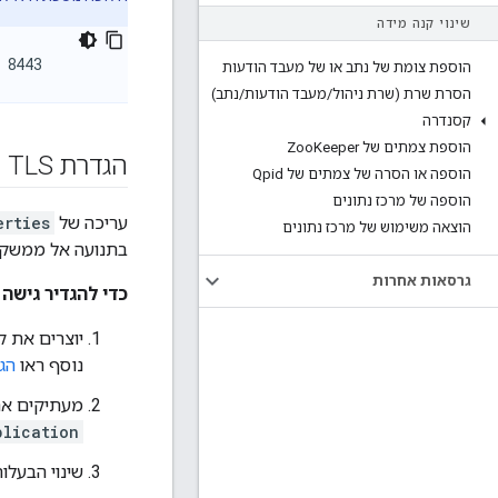
שינוי קנה מידה
 8443
הוספת צומת של נתב או של מעבד הודעות
הסרת שרת (שרת ניהול
/
מעבד הודעות
/
נתב)
קסנדרה
הוספת צמתים של Zoo
Keeper
הגדרת TLS
הוספה או הסרה של צמתים של Qpid
הוספה של מרכז נתונים
עריכה של
erties
הוצאה משימוש של מרכז נתונים
בתנועה אל ממשק ה-API לניהול וממנו. אם הקובץ הזה לא קיים, ל
גרסאות אחרות
כדי להגדיר גישה של TLS ל-ment API
נוסף ראו
הגדרת S/SSL
מעתיקים את קובץ ה-JKS של מאגר המפתחות לספ
plication
שינוי הבעלות על קובץ