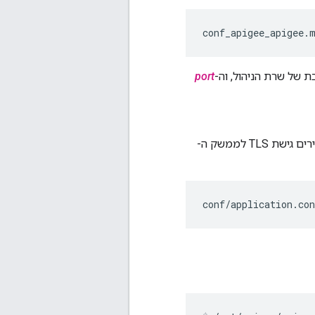
conf_apigee_apigee.
 של שרת הניהול, וה-
port
כשמגדירים גישת TLS לממשק ה-
conf/application.co