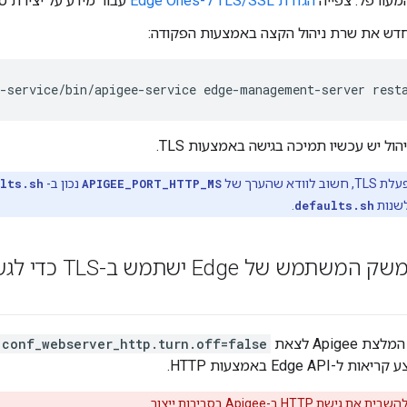
עורפל. צפייה
הגדרת TLS/SSL ל-Edge Ones
עבור מידע על יצירת 
דש את שרת ניהול הקצה באמצעות הפקודה:
e-service/bin/apigee-service edge-management-server rest
וודא שהערך של
APIGEE_PORT_HTTP_MS
נכון ב-
ults.sh
לשנות
defaults.sh
.
Apige לצאת
conf_webserver_http.turn.off=false
Edge A באמצעות HTTP.
גישת HTTP ב-Apigee בסביבות ייצור.