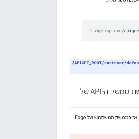
סיסמה מעורפלת.
/opt/apigee/apige
$APIGEE_ROOT/customer/defa
מגדירים שממשק המשתמש של Edge ישתמש ב-TLS כדי לגשת ממשק ה-API של
אז בממשק המשתמש של Edge