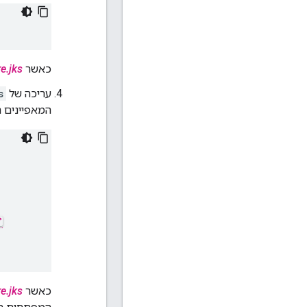
כאשר
e.jks
עריכה של
s
המאפיינים ה
כאשר
e.jks