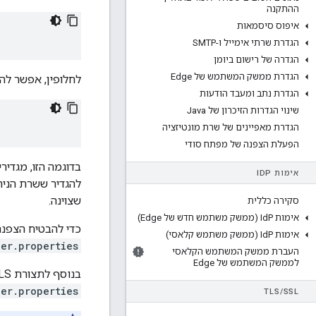
ההתקנה
איפוס סיסמאות
הגדרת שרתי אימייל ו-SMTP
הגדרה של רישום ביומן
הגדרת ממשק המשתמש של Edge
לחלופין, אפשר להגדיר גישת TLS לממשק ה-API לנ
הגדרת נתב ומעבד הודעות
שינוי הגדרות הזיכרון של Java
הגדרת מאפיינים של שרת מונטיזציה
הפעלת הצפנה של מפתח סודי
אימות ID
P
להגדיר ששרת הניה
שצוינה.
סקירה כללית
אימות Id
P (ממשק משתמש חדש של Edge)
כדי להבטיח הצפנת תנועה אל ממשק ה-I
אימות Id
P (ממשק משתמש קלאסי)
er.properties
העברת ממשק המשתמש הקלאסי
לממשק המשתמש של Edge
בנוסף לתצורת TLS, אפשר גם לשלוט באימות הסיסמאות (אורך הסיסמה) וחוזק) על ידי שינוי הקובץ
ver.properties
TLS
/
SSL