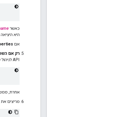
כאשר
name
היא היציאה 
אם
perties
רק אם השתמ
API לניהול שלמעלה, מוסיפים את הקוד המאפיין הבא ל-
אחרת, ממשק המשתמש של e
מריצים את ה