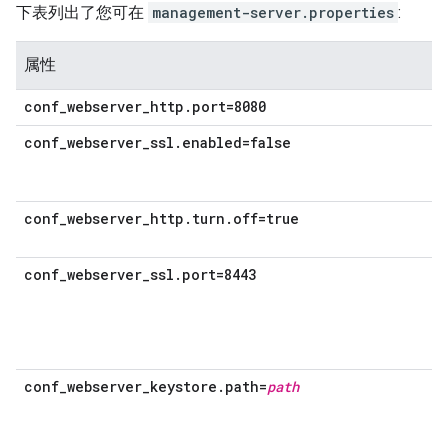
下表列出了您可在
management-server.properties
:
属性
conf_webserver_http.port=8080
conf_webserver_ssl.enabled=false
conf_webserver_http.turn.off=true
conf_webserver_ssl.port=8443
conf_webserver_keystore.path=
path