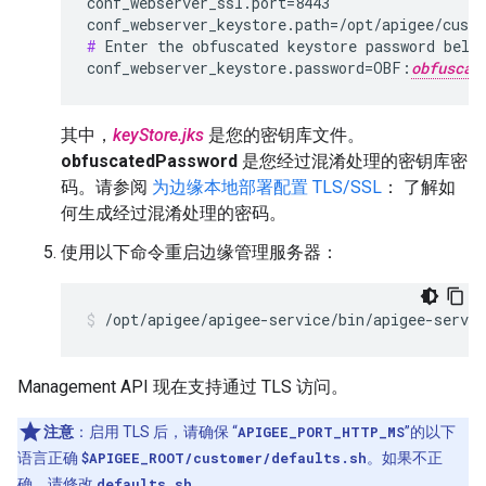
conf_webserver_ssl.port=8443

conf_webserver_keystore.path=/opt/apigee/cust
#
 Enter the obfuscated keystore password below
conf_webserver_keystore.password=OBF:
obfuscat
其中，
keyStore.jks
是您的密钥库文件。
obfuscatedPassword
是您经过混淆处理的密钥库密
码。请参阅
为边缘本地部署配置 TLS/SSL
： 了解如
何生成经过混淆处理的密码。
使用以下命令重启边缘管理服务器：
/opt/apigee/apigee-service/bin/apigee-servi
Management API 现在支持通过 TLS 访问。
注意
：启用 TLS 后，请确保 “
APIGEE_PORT_HTTP_MS
”的以下
语言正确
$APIGEE_ROOT/customer/defaults.sh
。如果不正
确，请修改
defaults.sh
。