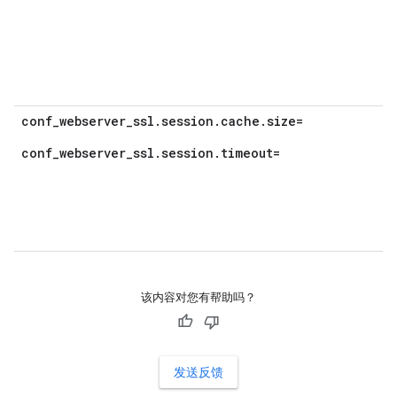
conf_webserver_ssl.session.cache.size=
conf_webserver_ssl.session.timeout=
该内容对您有帮助吗？
发送反馈