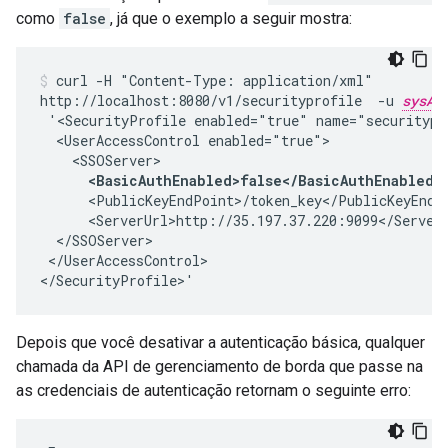
como
false
, já que o exemplo a seguir mostra:
curl -H "Content-Type: application/xml"

http://localhost:8080/v1/securityprofile  -u 
sysAd
 '<SecurityProfile enabled="true" name="securitypro
  <UserAccessControl enabled="true">

    <SSOServer>

<BasicAuthEnabled>false</BasicAuthEnabled>
      <PublicKeyEndPoint>/token_key</PublicKeyEndPo
      <ServerUrl>http://35.197.37.220:9099</ServerU
  </SSOServer>

 </UserAccessControl>

</SecurityProfile>'
Depois que você desativar a autenticação básica, qualquer
chamada da API de gerenciamento de borda que passe na
as credenciais de autenticação retornam o seguinte erro: