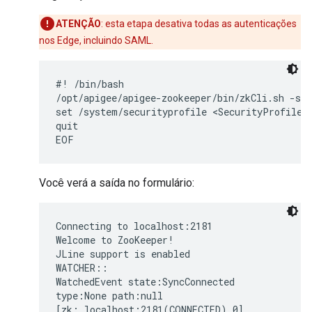
ATENÇÃO
: esta etapa desativa todas as autenticações
nos Edge, incluindo SAML.
#! /bin/bash

/opt/apigee/apigee-zookeeper/bin/zkCli.sh -ser
set /system/securityprofile <SecurityProfile><
quit

EOF
Você verá a saída no formulário:
Connecting to localhost:2181

Welcome to ZooKeeper!

JLine support is enabled

WATCHER::

WatchedEvent state:SyncConnected

type:None path:null

[zk: localhost:2181(CONNECTED) 0]
