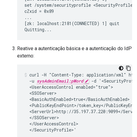
set /system/securityprofile <SecurityProfile><
cZxid = 0x89

...

[zk: localhost:2181(CONNECTED) 1] quit

Quitting...
Reative a autenticação básica e a autenticação do IdP
externo:
curl -H "Content-Type: application/xml" http
  -u 
sysAdminEmail:pWord
 -d '<SecurityProfi
  <UserAccessControl enabled="true">

  <SSOServer>

  <BasicAuthEnabled>true</BasicAuthEnabled>

  <PublicKeyEndPoint>/token_key</PublicKeyEndP
  <ServerUrl>http://35.197.37.220:9099</Server
  </SSOServer>

  </UserAccessControl>

  </SecurityProfile>'