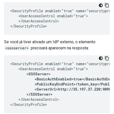
<SecurityProfile enabled="true" name="securityprofi
    <UserAccessControl enabled="true">

    </UserAccessControl>

</SecurityProfile>
Se você já tiver ativado um IdP externo, o elemento
<ssoserver>
precisará aparecem na resposta:
<SecurityProfile enabled="true" name="securityprofi
    <UserAccessControl enabled="true">

<SSOServer>

            <BasicAuthEnabled>true</BasicAuthEnab
            <PublicKeyEndPoint>/token_key</Public
            <ServerUrl>http://35.197.37.220:9099</
        </SSOServer>
    </UserAccessControl>

</SecurityProfile>