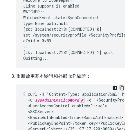
Welcome to ZooKeeper!

JLine support is enabled

WATCHER::

WatchedEvent state:SyncConnected

type:None path:null

[zk: localhost:2181(CONNECTED) 0]

set /system/securityprofile <SecurityProfile><
cZxid = 0x89

...

[zk: localhost:2181(CONNECTED) 1] quit

Quitting...
重新啟用基本驗證和外部 IdP 驗證：
curl -H "Content-Type: application/xml" http
  -u 
sysAdminEmail:pWord
 -d '<SecurityProfi
  <UserAccessControl enabled="true">

  <SSOServer>

  <BasicAuthEnabled>true</BasicAuthEnabled>

  <PublicKeyEndPoint>/token_key</PublicKeyEndP
  <ServerUrl>http://35.197.37.220:9099</Server