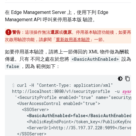
在 Edge Management Server 上，使用下列 Edge
Management API 呼叫來停用基本版 驗證。
警告
：這項操作無法
還原
或
復原
。停用基本驗證功能後，如要再
次啟用驗證功能，請參閱「
重新啟用基本驗證
」一節。
如要停用基本驗證，請將上一節傳回的 XML 物件做為酬載
傳遞。只有 不同之處在於您將
<BasicAuthEnabled>
設為
false
，因為 範例如下：
curl -H "Content-Type: application/xml"

http://localhost:8080/v1/securityprofile  -u 
sysAd
 '<SecurityProfile enabled="true" name="securitypro
  <UserAccessControl enabled="true">

    <SSOServer>

<BasicAuthEnabled>false</BasicAuthEnabled>
      <PublicKeyEndPoint>/token_key</PublicKeyEndPo
      <ServerUrl>http://35.197.37.220:9099</ServerU
  </SSOServer>
