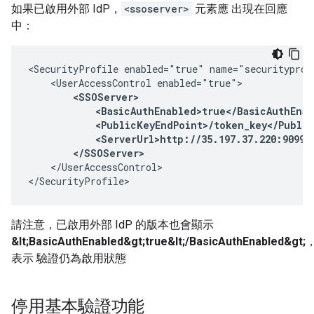
如果已啟用外部 IdP，
<ssoserver>
元素應 出現在回應
中：
<SecurityProfile enabled="true" name="securityprofi
    <UserAccessControl enabled="true">

<SSOServer>

            <BasicAuthEnabled>true</BasicAuthEnab
            <PublicKeyEndPoint>/token_key</Public
            <ServerUrl>http://35.197.37.220:9099</
        </SSOServer>
    </UserAccessControl>

</SecurityProfile>
請注意，已啟用外部 IdP 的版本也會顯示
&lt;BasicAuthEnabled&gt;true&lt;/BasicAuthEnabled&gt;
表示 驗證仍為啟用狀態
停用基本驗證功能