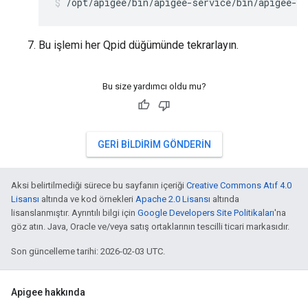
/opt/apigee/bin/apigee-service/bin/apigee-se
Bu işlemi her Qpid düğümünde tekrarlayın.
Bu size yardımcı oldu mu?
GERI BILDIRIM GÖNDERIN
Aksi belirtilmediği sürece bu sayfanın içeriği
Creative Commons Atıf 4.0
Lisansı
altında ve kod örnekleri
Apache 2.0 Lisansı
altında
lisanslanmıştır. Ayrıntılı bilgi için
Google Developers Site Politikaları
'na
göz atın. Java, Oracle ve/veya satış ortaklarının tescilli ticari markasıdır.
Son güncelleme tarihi: 2026-02-03 UTC.
Apigee hakkında