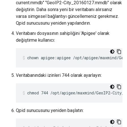
current.mmdb" "GeoIP2-City_20160127.mmdb" olarak
değiştirin. Daha sonra yeni bir veritabanı alırsanız
varsa simgesel bağlantıyı güncellemeniz gerekmez.
Qpid sunucusunu yeniden yapılandırın.
Veritabanı dosyasının sahipliğini 'Apigee' olarak
değiştirme kullanıcı:
chown apigee:apigee /opt/apigee/maxmind/Geo
Veritabanındaki izinleri 744 olarak ayarlayın:
chmod 744 /opt/apigee/maxmind/GeoIP2-City_2
Qpid sunucusunu yeniden başlatın: