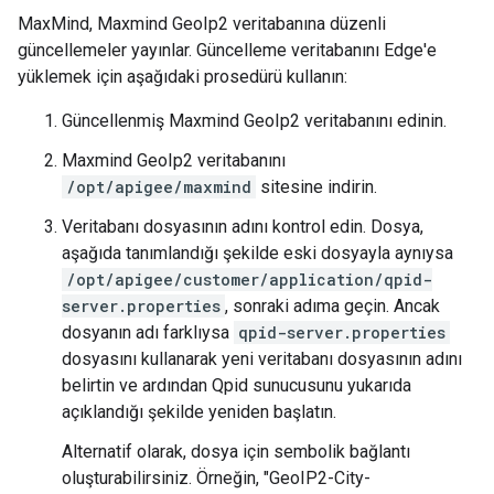
MaxMind, Maxmind GeoIp2 veritabanına düzenli
güncellemeler yayınlar. Güncelleme veritabanını Edge'e
yüklemek için aşağıdaki prosedürü kullanın:
Güncellenmiş Maxmind GeoIp2 veritabanını edinin.
Maxmind GeoIp2 veritabanını
/opt/apigee/maxmind
sitesine indirin.
Veritabanı dosyasının adını kontrol edin. Dosya,
aşağıda tanımlandığı şekilde eski dosyayla aynıysa
/opt/apigee/customer/application/qpid-
server.properties
, sonraki adıma geçin. Ancak
dosyanın adı farklıysa
qpid-server.properties
dosyasını kullanarak yeni veritabanı dosyasının adını
belirtin ve ardından Qpid sunucusunu yukarıda
açıklandığı şekilde yeniden başlatın.
Alternatif olarak, dosya için sembolik bağlantı
oluşturabilirsiniz. Örneğin, "GeoIP2-City-