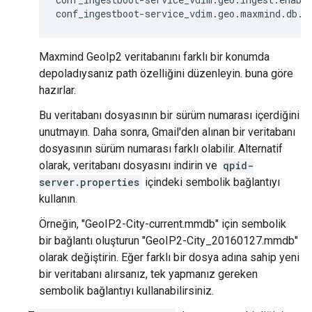
conf_ingestboot-service_vdim.geo.maxmind.db.p
Maxmind GeoIp2 veritabanını farklı bir konumda
depoladıysanız path özelliğini düzenleyin. buna göre
hazırlar.
Bu veritabanı dosyasının bir sürüm numarası içerdiğini
unutmayın. Daha sonra, Gmail'den alınan bir veritabanı
dosyasının sürüm numarası farklı olabilir. Alternatif
olarak, veritabanı dosyasını indirin ve
qpid-
server.properties
içindeki sembolik bağlantıyı
kullanın.
Örneğin, "GeoIP2-City-current.mmdb" için sembolik
bir bağlantı oluşturun "GeoIP2-City_20160127.mmdb"
olarak değiştirin. Eğer farklı bir dosya adına sahip yeni
bir veritabanı alırsanız, tek yapmanız gereken
sembolik bağlantıyı kullanabilirsiniz.