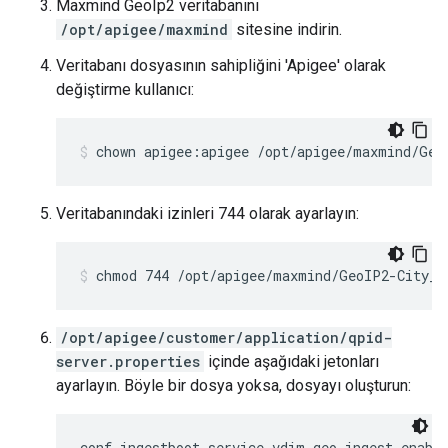
Maxmind GeoIp2 veritabanını
/opt/apigee/maxmind
sitesine indirin.
Veritabanı dosyasının sahipliğini 'Apigee' olarak
değiştirme kullanıcı:
chown apigee:apigee /opt/apigee/maxmind/Geo
Veritabanındaki izinleri 744 olarak ayarlayın:
chmod 744 /opt/apigee/maxmind/GeoIP2-City_2
/opt/apigee/customer/application/qpid-
server.properties
içinde aşağıdaki jetonları
ayarlayın. Böyle bir dosya yoksa, dosyayı oluşturun:
conf_ingestboot-service_vdim.geo.ingest.enable