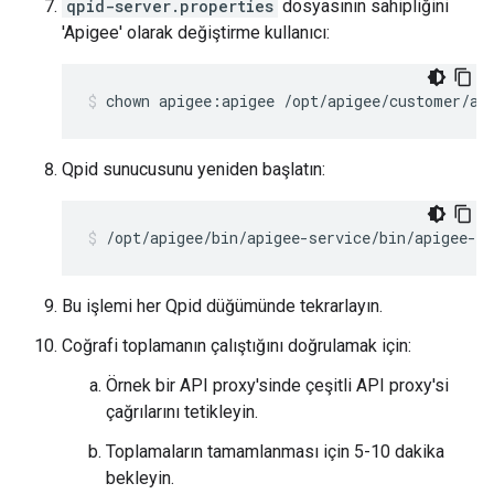
qpid-server.properties
dosyasının sahipliğini
'Apigee' olarak değiştirme kullanıcı:
chown apigee:apigee /opt/apigee/customer/ap
Qpid sunucusunu yeniden başlatın:
/opt/apigee/bin/apigee-service/bin/apigee-se
Bu işlemi her Qpid düğümünde tekrarlayın.
Coğrafi toplamanın çalıştığını doğrulamak için:
Örnek bir API proxy'sinde çeşitli API proxy'si
çağrılarını tetikleyin.
Toplamaların tamamlanması için 5-10 dakika
bekleyin.