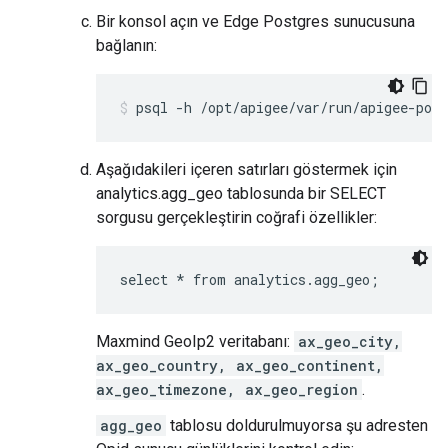
Bir konsol açın ve Edge Postgres sunucusuna
bağlanın:
psql -h /opt/apigee/var/run/apigee-post
Aşağıdakileri içeren satırları göstermek için
analytics.agg_geo tablosunda bir SELECT
sorgusu gerçekleştirin coğrafi özellikler:
select * from analytics.agg_geo;
Maxmind GeoIp2 veritabanı:
ax_geo_city,
ax_geo_country, ax_geo_continent,
ax_geo_timezone, ax_geo_region
.
agg_geo
tablosu doldurulmuyorsa şu adresten