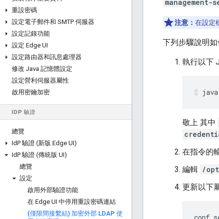
management-s
重設密碼
設定電子郵件和 SMTP 伺服器
注意：
在設定
設定記錄功能
下列步驟說明如
設定 Edge UI
設定路由器和訊息處理器
執行以下 
修改 Java 記憶體設定
設定營利伺服器屬性
java
啟用密鑰加密
ID
P 驗證
敬上 其中
總覽
credenti
Id
P 驗證 (新版 Edge UI)
在指令的
Id
P 驗證 (傳統版 UI)
總覽
編輯
/opt
設定
更新以下
啟用外部驗證功能
在 Edge UI 中停用重設密碼連結
(僅限間接繫結) 加密外部 LDAP 使
conf_s