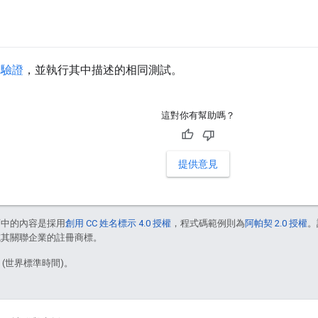
部驗證
，並執行其中描述的相同測試。
這對你有幫助嗎？
提供意見
面中的內容是採用
創用 CC 姓名標示 4.0 授權
，程式碼範例則為
阿帕契 2.0 授權
。
e 和/或其關聯企業的註冊商標。
3 (世界標準時間)。