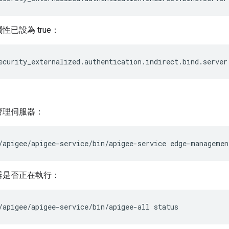
性已設為 true：
ecurity_externalized.authentication.indirect.bind.server
。
管理伺服器：
/apigee/apigee-service/bin/apigee-service edge-managemen
器是否正在執行：
/apigee/apigee-service/bin/apigee-all status