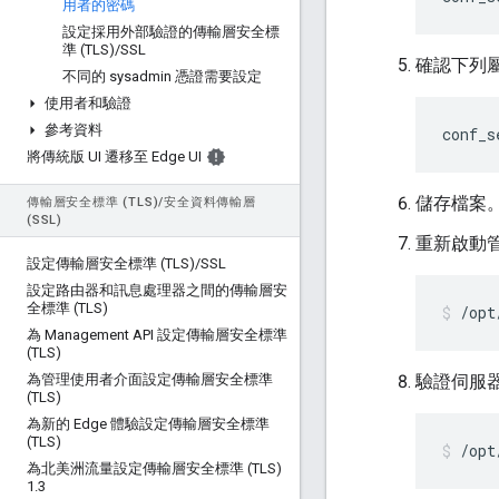
用者的密碼
設定採用外部驗證的傳輸層安全標
準 (TLS)
/
SSL
確認下列屬
不同的 sysadmin 憑證需要設定
使用者和驗證
參考資料
conf_s
將傳統版 UI 遷移至 Edge UI
儲存檔案
傳輸層安全標準 (TLS)
/
安全資料傳輸層
(SSL)
重新啟動
設定傳輸層安全標準 (TLS)
/
SSL
設定路由器和訊息處理器之間的傳輸層安
全標準 (TLS)
/opt
為 Management API 設定傳輸層安全標準
(TLS)
為管理使用者介面設定傳輸層安全標準
驗證伺服
(TLS)
為新的 Edge 體驗設定傳輸層安全標準
(TLS)
/opt
為北美洲流量設定傳輸層安全標準 (TLS)
1
.
3