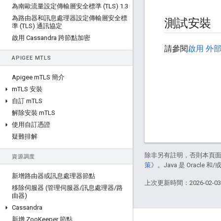
為南歐流量設定傳輸層安全標準 (TLS) 1
.
3
為路由器和訊息處理器設定傳輸層安全標
測試安裝
準 (TLS) 通訊協定
啟用 Cassandra 跨節點加密
請參閱
啟用 外
APIGEE M
TLS
Apigee m
TLS 簡介
m
TLS 安裝
自訂 m
TLS
解除安裝 m
TLS
使用自訂憑證
疑難排解
除非另有註明，否則本頁
資源調度
策
》。Java 是 Oracl
新增路由器或訊息處理器節點
上次更新時間：2026-02-0
移除伺服器 (管理伺服器
/
訊息處理器
/
路
由器)
Cassandra
新增 Zoo
Keeper 節點