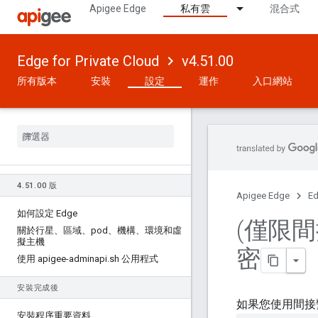
Apigee Edge
私有雲
混合式
Edge for Private Cloud
v4.51.00
所有版本
安裝
設定
運作
入口網站
4
.
51
.
00 版
Apigee Edge
Ed
如何設定 Edge
(僅限間
關於行星、區域、pod、機構、環境和虛
擬主機
密
使用 apigee-adminapi
.
sh 公用程式
安裝完成後
如果您使用間接繫
安裝程序重要資料