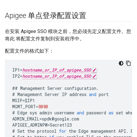
Apigee 单点登录配置设置
在安装 Apigee SSO 模块之前，您必须先定义配置文件。您
将此 将配置文件复制到安装程序中。
配置文件的格式如下：
IP1
=
hostname_or_IP_of_apigee_SSO
IP2
=
hostname_or_IP_of_apigee_SSO
##
Management
Server
configuration
.
#
Management
Server
IP
address
and
port
MSIP
=
$
IP1
MGMT_PORT
=
8080
#
Edge
sys
admin
username
and
password
as
set
when
ADMIN_EMAIL
=
opdk
@
google
.
com
APIGEE_ADMINPW
=
Secret123
#
Set
the
protocol
for
the
Edge
management
API
.
De