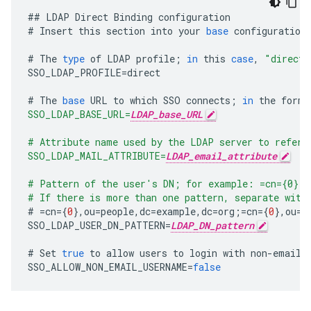
##
LDAP
Direct
Binding
configuration
#
Insert
this
section
into
your
base
configuration
#
The
type
of
LDAP
profile
;
in
this
case
,
"direct"
SSO_LDAP_PROFILE
=
direct
#
The
base
URL
to
which
SSO
connects
;
in
the
form
:
SSO_LDAP_BASE_URL=
LDAP_base_URL
# Attribute name used by the LDAP server to refer 
SSO_LDAP_MAIL_ATTRIBUTE=
LDAP_email_attribute
# Pattern of the user's DN; for example: =cn={0},o
# If there is more than one pattern, separate with
#
=
cn
={
0
},
ou
=
people
,
dc
=
example
,
dc
=
org
;=
cn
={
0
},
ou
=
p
SSO_LDAP_USER_DN_PATTERN
=
LDAP_DN_pattern
#
Set
true
to
allow
users
to
login
with
non
-
email
SSO_ALLOW_NON_EMAIL_USERNAME
=
false