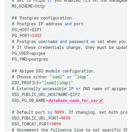
#
Set
to
https
if
you
enabled
TLS
on
the
managemen
MS_SCHEME
=
http
##
Postgres
configuration
.
#
Postgres
IP
address
and
port
PG_HOST
=
$
IP1
PG_PORT
=
5432
#
Postgres
username
and
password
as
set
when
you
i
#
If
these
credentials
change
,
they
must
be
update
PG_USER
=
apigee
PG_PWD
=
postgres
##
Apigee
SSO
module
configuration
.
#
Choose
either
"saml"
or
"ldap"
.
SSO_PROFILE
=
"[saml|ldap]"
#
Externally
accessible
IP
or
DNS
name
of
apigee
-
s
SSO_PUBLIC_URL_HOSTNAME
=
$
IP2
SSO_PG_DB_NAME
=
database_name_for_sso
#
Default
port
is
9099
.
If
changing
,
set
both
prop
SSO_PUBLIC_URL_PORT
=
9099
SSO_TOMCAT_PORT
=
9099
#
Uncomment
the
following
line
to
set
specific
SSL