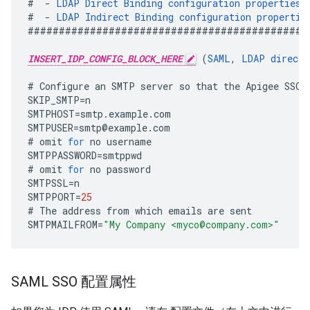
#
-
LDAP
Direct
Binding
configuration
properties
#
-
LDAP
Indirect
Binding
configuration
propertie
#############################################
INSERT_IDP_CONFIG_BLOCK_HERE
(
SAML
,
LDAP
direct
,
#
Configure
an
SMTP
server
so
that
the
Apigee
SSO
SKIP_SMTP
=
n
SMTPHOST
=
smtp
.
example
.
com
SMTPUSER
=
smtp
@
example
.
com
#
omit
for
no
username
SMTPPASSWORD
=
smtppwd
#
omit
for
no
password
SMTPSSL
=
n
SMTPPORT
=
25
#
The
address
from
which
emails
are
sent
SMTPMAILFROM
=
"My Company <myco@company.com>"
SAML SSO 配置属性