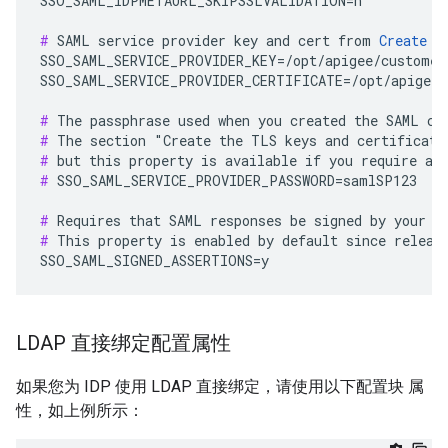
SSO_SAML_IDPMETAURL_SKIPSSLVALIDATION=n

#
 SAML service provider key and cert from 
Create t
SSO_SAML_SERVICE_PROVIDER_KEY=/opt/apigee/customer/
SSO_SAML_SERVICE_PROVIDER_CERTIFICATE=/opt/apigee/
#
#
#
#
 SSO_SAML_SERVICE_PROVIDER_PASSWORD=samlSP123

#
#
 This property is enabled by default since release
SSO_SAML_SIGNED_ASSERTIONS=y
LDAP 直接绑定配置属性
如果您为 IDP 使用 LDAP 直接绑定，请使用以下配置块 属
性，如上例所示：