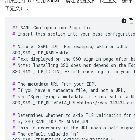
如果您为 IDP 使用 SAML，请在 配置文件（在上文中进行
了定义）：
##
#
 Insert this section into your base configuration 
#
 Name of SAML IDP. For example, okta or adfs.

#
#
 Note: Installing SSO does not depend on the Edge 
SSO_SAML_IDP_LOGIN_TEXT="Please log in to your IDP
#
#
#
 see "Specifying a metadata file instead of a URL"
SSO_SAML_IDP_METADATA_URL=https://dev-343434.oktap
#
#
#
#
 The default value is "n".
