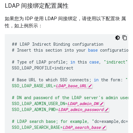
LDAP 间接绑定配置属性
如果您为 IDP 使用 LDAP 间接绑定，请使用以下配置块 属
性，如上例所示：
##
LDAP
Indirect
Binding
configuration
#
Insert
this
section
into
your
base
configuration
#
Type
of
LDAP
profile
;
in
this
case
,
"indirect"
SSO_LDAP_PROFILE
=
indirect
#
Base
URL
to
which
SSO
connects
;
in
the
form
:
"ld
SSO_LDAP_BASE_URL=
LDAP_base_URL
# DN and password of the LDAP server's admin user
SSO_LDAP_ADMIN_USER_DN=
LDAP_admin_DN
SSO_LDAP_ADMIN_PWD=
LDAP_admin_password
# LDAP search base; for example, "
dc
=
example
,
dc
=
or
SSO_LDAP_SEARCH_BASE=
LDAP_search_base