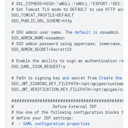
#
SSL_CIPHERS
=
HIGH
:!
aNULL
:!
eNULL
:!
EXPORT
:!
DES
:!
R
#
Set
Tomcat
TLS
mode
to
DEFAULT
to
use
HTTP
acce
SSO_TOMCAT_PROFILE
=
DEFAULT
SSO_PUBLIC_URL_SCHEME
=
http
#
SSO
admin
user
name
.
The
default
is
ssoadmin
.
SSO_ADMIN_NAME
=
ssoadmin
#
SSO
admin
password
using
uppercase
,
lowercase
,
n
SSO_ADMIN_SECRET
=
Secret123
#
Enable
the
ability
to
sign
an
authentication
req
SSO_SAML_SIGN_REQUEST
=
y
#
Path
to
signing
key
and
secret
from
Create
the
T
SSO_JWT_SIGNING_KEY_FILEPATH
=
/
opt
/
apigee
/
customer
SSO_JWT_VERIFICATION_KEY_FILEPATH
=
/
opt
/
apigee
/
cus
#############################################
#
Define
External
IDP
#
Use
one
of
the
following
configuration
blocks
to
#
define
your
IDP
settings
:
#
-
SAML
configuration
properties