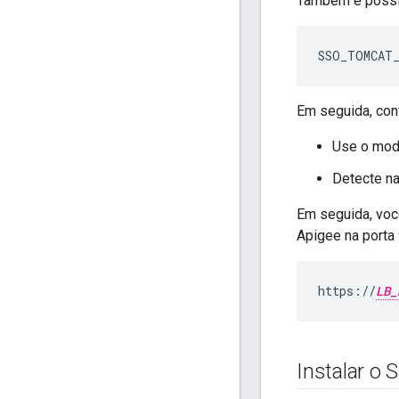
Também é possív
SSO_TOMCAT
Em seguida, conf
Use o mod
Detecte n
Em seguida, você
Apigee na porta
https://
LB_
Instalar o 