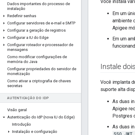
Você instala vár
Dados importantes do processo de
instalação
Em um únic
Redefinir senhas
ambiente d
Configurar servidores de e-mail e SMTP
Apigee mód
Configurar a geração de registros
Configurar a IU do Edge
Em um ambi
Configurar roteador e processador de
funcionand
mensagens
Como modificar configurações de
memória do Java
Instale do
Configurar propriedades do servidor de
monetização
Como ativar a criptografia de chaves
Você implanta d
secretas
suporte alta dis
AUTENTICAÇÃO DO ID
P
As duas i
Apigee re
Visão geral
Postgres q
Autenticação do Id
P (nova IU do Edge)
Introdução
As duas i
Instalação e configuração
SSO_JWT_