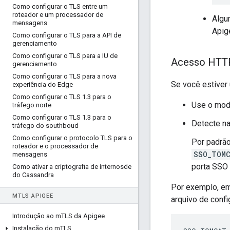
Como configurar o TLS entre um
roteador e um processador de
Algu
mensagens
Apig
Como configurar o TLS para a API de
gerenciamento
Como configurar o TLS para a IU de
Acesso HTTP
gerenciamento
Como configurar o TLS para a nova
Se você estiver
experiência do Edge
Como configurar o TLS 1
.
3 para o
Use o mod
tráfego norte
Como configurar o TLS 1
.
3 para o
Detecte n
tráfego do southboud
Como configurar o protocolo TLS para o
Por padrão
roteador e o processador de
SSO_TOM
mensagens
porta SSO 
Como ativar a criptografia de internosde
do Cassandra
Por exemplo, em
M
TLS APIGEE
arquivo de confi
Introdução ao m
TLS da Apigee
Instalação do m
TLS