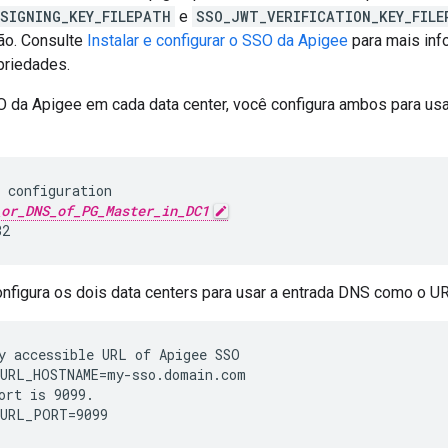
SIGNING_KEY_FILEPATH
e
SSO_JWT_VERIFICATION_KEY_FILE
ão. Consulte
Instalar e configurar o SSO da Apigee
para mais inf
priedades.
SO da Apigee em cada data center, você configura ambos para us
 configuration

_or_DNS_of_PG_Master_in_DC1
32
figura os dois data centers para usar a entrada DNS como o UR
y accessible URL of Apigee SSO

ort is 9099.

_URL_PORT=9099