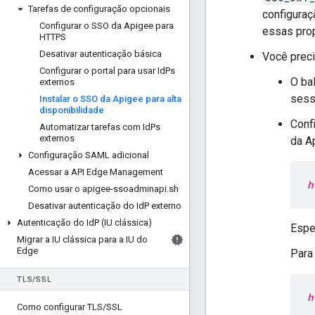
Tarefas de configuração opcionais
configuraç
Configurar o SSO da Apigee para
essas pro
HTTPS
Desativar autenticação básica
Você preci
Configurar o portal para usar Id
Ps
O ba
externos
sess
Instalar o SSO da Apigee para alta
disponibilidade
Conf
Automatizar tarefas com Id
Ps
externos
da A
Configuração SAML adicional
Acessar a API Edge Management
h
Como usar o apigee-ssoadminapi
.
sh
Desativar autenticação do Id
P externo
Autenticação do Id
P (IU clássica)
Espe
Migrar a IU clássica para a IU do
Edge
Para
TLS
/
SSL
h
Como configurar TLS
/
SSL