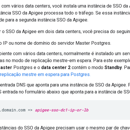
com vários data centers, você instala uma instância de SSO da
ância SSO da Apigee processa todo o tráfego. Se essa instância
e para a segunda instância SSO da Apigee.
r o SSO da Apigee em dois data centers, você precisa do seguin
o IP ou nome de domínio do servidor Master Postgres.
ente com vários data centers, normalmente é instalado um se
las no modo de replicação mestre-em espera. Para este exempl
aster
Postgres e o
data center 2
contém o modo
Standby
. P
 replicação mestre em espera para Postgres.
entrada DNS que aponta para uma instância de SSO da Apigee. 
 entrada no formulário abaixo que aponta para a instância de SS
.domain.com => 
apigee-sso-dc1-ip-or-lb
nstâncias do SSO da Apigee precisam usar o mesmo par de cha