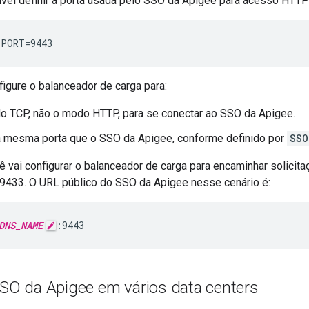
el definir a porta usada pelo SSO da Apigee para acesso HTTP
_PORT=9443
igure o balanceador de carga para:
o TCP, não o modo HTTP, para se conectar ao SSO da Apigee.
a mesma porta que o SSO da Apigee, conforme definido por
SSO
 vai configurar o balanceador de carga para encaminhar solicit
 9433. O URL público do SSO da Apigee nesse cenário é:
DNS_NAME
:9443
SSO da Apigee em vários data centers