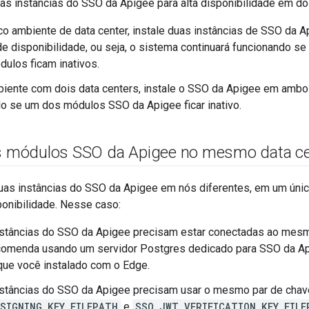
ias instâncias do SSO da Apigee para alta disponibilidade em do
o ambiente de data center, instale duas instâncias de SSO da Ap
e disponibilidade, ou seja, o sistema continuará funcionando 
ulos ficam inativos.
ente com dois data centers, instale o SSO da Apigee em ambos
o se um dos módulos SSO da Apigee ficar inativo.
is módulos SSO da Apigee no mesmo data ce
uas instâncias do SSO da Apigee em nós diferentes, em um único
ponibilidade. Nesse caso:
nstâncias do SSO da Apigee precisam estar conectadas ao mesm
comenda usando um servidor Postgres dedicado para SSO da A
ue você instalado com o Edge.
nstâncias do SSO da Apigee precisam usar o mesmo par de cha
SIGNING_KEY_FILEPATH
e
SSO_JWT_VERIFICATION_KEY_FILE