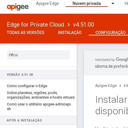
Apigee Edge
Nuvem privada
H
Edge for Private Cloud
v4.51.00
TODAS AS VERSÕES
INSTALAÇÃO
CONFIGURAÇÃO
idioma de preferê
VERSÃO 4
.
51
.
00
Apigee Edge
Ed
Como configurar o Edge
Sobre planetas
,
regiões
,
pods
,
Instala
organizações
,
ambientes e hosts virtuais
Como usar o utilitário apigee-adminapi
.
disponi
sh
APÓS A INSTALAÇÃO