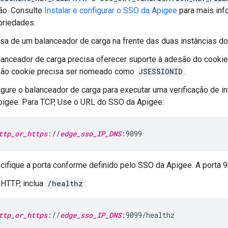
ão. Consulte
Instalar e configurar o SSO da Apigee
para mais inf
priedades.
sa de um balanceador de carga na frente das duas instâncias d
lanceador de carga precisa oferecer suporte à adesão do cookie 
ão cookie precisa ser nomeado como
JSESSIONID
.
igure o balanceador de carga para executar uma verificação de
pigee. Para TCP, Use o URL do SSO da Apigee:
ttp_or_https
://
edge_sso_IP_DNS
:9099
cifique a porta conforme definido pelo SSO da Apigee. A porta 9
 HTTP, inclua
/healthz
:
ttp_or_https
://
edge_sso_IP_DNS
:9099/healthz