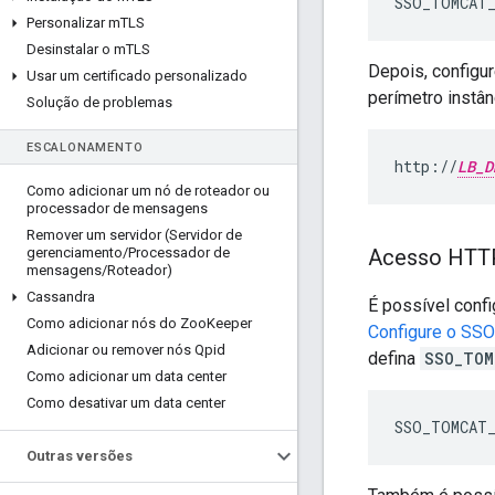
SSO_TOMCAT
Personalizar m
TLS
Desinstalar o m
TLS
Depois, configur
Usar um certificado personalizado
perímetro instâ
Solução de problemas
ESCALONAMENTO
http://
LB_D
Como adicionar um nó de roteador ou
processador de mensagens
Remover um servidor (Servidor de
gerenciamento
/
Processador de
Acesso HTTP
mensagens
/
Roteador)
Cassandra
É possível conf
Como adicionar nós do Zoo
Keeper
Configure o SS
Adicionar ou remover nós Qpid
defina
SSO_TOM
Como adicionar um data center
Como desativar um data center
SSO_TOMCAT
Outras versões