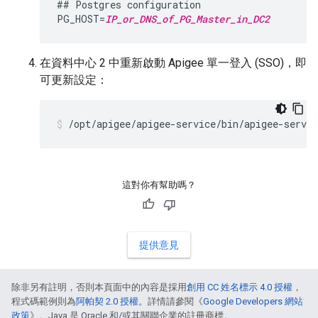
## Postgres configuration

PG_HOST=
IP_or_DNS_of_PG_Master_in_DC2
在資料中心 2 中重新啟動 Apigee 單一登入 (SSO)，即
可更新設定：
/opt/apigee/apigee-service/bin/apigee-servic
這對你有幫助嗎？
提供意見
除非另有註明，否則本頁面中的內容是採用
創用 CC 姓名標示 4.0 授權
，
程式碼範例則為
阿帕契 2.0 授權
。詳情請參閱《
Google Developers 網站
政策
》。Java 是 Oracle 和/或其關聯企業的註冊商標。