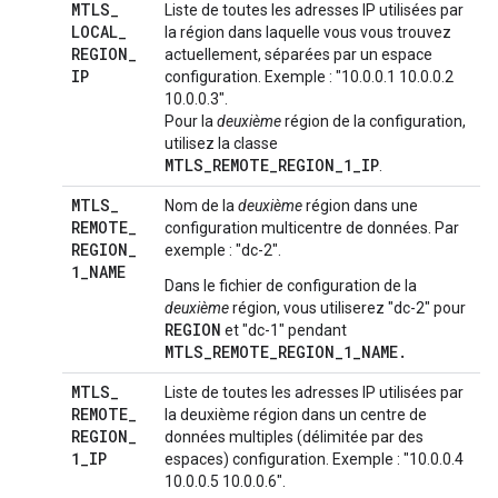
MTLS
_
Liste de toutes les adresses IP utilisées par
LOCAL
_
la région dans laquelle vous vous trouvez
REGION
_
actuellement, séparées par un espace
IP
configuration. Exemple : "10.0.0.1 10.0.0.2
10.0.0.3".
Pour la
deuxième
région de la configuration,
utilisez la classe
MTLS_REMOTE_REGION_1_IP
.
MTLS
_
Nom de la
deuxième
région dans une
REMOTE
_
configuration multicentre de données. Par
REGION
_
exemple : "dc-2".
1
_
NAME
Dans le fichier de configuration de la
deuxième
région, vous utiliserez "dc-2" pour
REGION
et "dc-1" pendant
MTLS_REMOTE_REGION_1_NAME.
MTLS
_
Liste de toutes les adresses IP utilisées par
REMOTE
_
la deuxième région dans un centre de
REGION
_
données multiples (délimitée par des
1
_
IP
espaces) configuration. Exemple : "10.0.0.4
10.0.0.5 10.0.0.6".