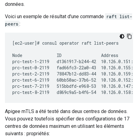
données.
Voici un exemple de résultat d'une commande
raft list-
peers
:
[ec2-user]# consul operator raft list-peers

Node              ID                Address        
prc-test-1-2119   d1361917-b244-42  10.126.0.151:83
prc-test-0-2119   fad66fc3-22a0-43  10.126.0.155:83
prc-test-2-2119   78847b12-dd83-44  10.126.0.159:83
prc-test-6-2119   60bb50ac-37b6-52  10.126.0.152:83
prc-test-7-2119   515bbdfd-e968-53  10.126.0.147:83
prc-test-8-2119   d869c9a5-b4f6-54  10.126.0.158:8
Apigee mTLS a été testé dans deux centres de données.
Vous pouvez toutefois spécifier des configurations de 17
centres de données maximum en utilisant les éléments
suivants : propriétés: