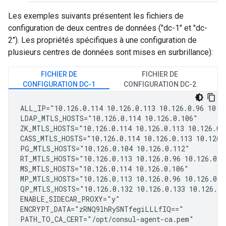
Les exemples suivants présentent les fichiers de
configuration de deux centres de données ("dc-1" et "dc-
2"). Les propriétés spécifiques à une configuration de
plusieurs centres de données sont mises en surbrillance):
FICHIER DE
FICHIER DE
CONFIGURATION DC-1
CONFIGURATION DC-2
ALL_IP="10.126.0.114 10.126.0.113 10.126.0.96 10.12
LDAP_MTLS_HOSTS="10.126.0.114 10.126.0.106"

ZK_MTLS_HOSTS="10.126.0.114 10.126.0.113 10.126.0.9
CASS_MTLS_HOSTS="10.126.0.114 10.126.0.113 10.126.0
PG_MTLS_HOSTS="10.126.0.104 10.126.0.112"

RT_MTLS_HOSTS="10.126.0.113 10.126.0.96 10.126.0.10
MS_MTLS_HOSTS="10.126.0.114 10.126.0.106"

MP_MTLS_HOSTS="10.126.0.113 10.126.0.96 10.126.0.10
QP_MTLS_HOSTS="10.126.0.132 10.126.0.133 10.126.0.1
ENABLE_SIDECAR_PROXY="y"

ENCRYPT_DATA="zRNQ9lhRySNTfegiLLLfIQ=="

PATH_TO_CA_CERT="/opt/consul-agent-ca.pem"
