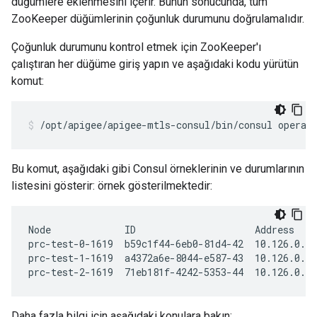
düğümlere eklenmesini içerir. Bunun sonucunda, tüm
ZooKeeper düğümlerinin çoğunluk durumunu doğrulamalıdır.
Çoğunluk durumunu kontrol etmek için ZooKeeper'ı
çalıştıran her düğüme giriş yapın ve aşağıdaki kodu yürütün
komut:
/opt/apigee/apigee-mtls-consul/bin/consul operat
Bu komut, aşağıdaki gibi Consul örneklerinin ve durumlarının
listesini gösterir: örnek gösterilmektedir:
Node             ID                     Address    
prc-test-0-1619  b59c1f44-6eb0-81d4-42  10.126.0.98
prc-test-1-1619  a4372a6e-8044-e587-43  10.126.0.14
prc-test-2-1619  71eb181f-4242-5353-44  10.126.0.1
Daha fazla bilgi için aşağıdaki konulara bakın: