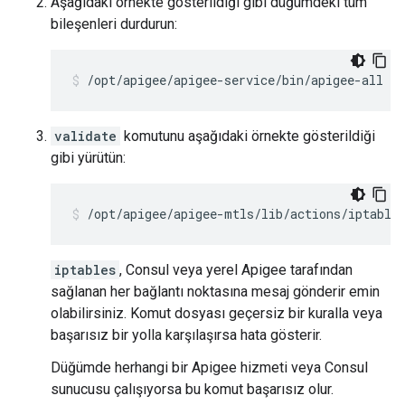
Aşağıdaki örnekte gösterildiği gibi düğümdeki tüm
bileşenleri durdurun:
/opt/apigee/apigee-service/bin/apigee-all st
validate
komutunu aşağıdaki örnekte gösterildiği
gibi yürütün:
/opt/apigee/apigee-mtls/lib/actions/iptable
iptables
, Consul veya yerel Apigee tarafından
sağlanan her bağlantı noktasına mesaj gönderir emin
olabilirsiniz. Komut dosyası geçersiz bir kuralla veya
başarısız bir yolla karşılaşırsa hata gösterir.
Düğümde herhangi bir Apigee hizmeti veya Consul
sunucusu çalışıyorsa bu komut başarısız olur.