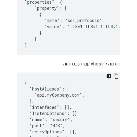
"properties": {

    "property": [

      {

        "name": "ssl_protocols",

        "value": "TLSv1 TLSv1.1 TLSv1.2 TLSv1
      }

    ]

}
דוגמה ל-vhost עם הנכס הזה:
{

  "hostAliases": [

    "api.myCompany,com",

  ],

  "interfaces": [],

  "listenOptions": [],

  "name": "secure",

  "port": "443",

  "retryOptions": [],
