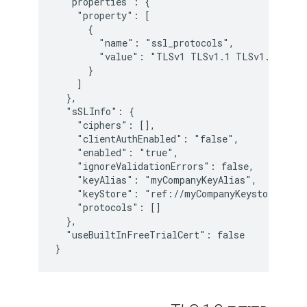
  "properties": {

    "property": [

      {

        "name": "ssl_protocols",

        "value": "TLSv1 TLSv1.1 TLSv1.2 TLSv1
      }

    ]

  },

  "sSLInfo": {

    "ciphers": [],

    "clientAuthEnabled": "false",

    "enabled": "true",

    "ignoreValidationErrors": false,

    "keyAlias": "myCompanyKeyAlias",

    "keyStore": "ref://myCompanyKeystoreref",

    "protocols": []

  },

  "useBuiltInFreeTrialCert": false

}