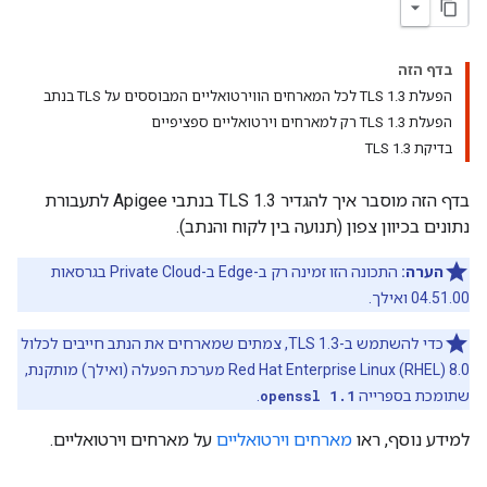
בדף הזה
הפעלת TLS 1.3 לכל המארחים הווירטואליים המבוססים על TLS בנתב
הפעלת TLS 1.3 רק למארחים וירטואליים ספציפיים
בדיקת TLS 1.3
בדף הזה מוסבר איך להגדיר TLS 1.3 בנתבי Apigee לתעבורת
נתונים בכיוון צפון (תנועה בין לקוח והנתב).
הערה:
התכונה הזו זמינה רק ב-Edge ב-Private Cloud בגרסאות
04.51.00 ואילך.
כדי להשתמש ב-TLS 1.3, צמתים שמארחים את הנתב חייבים לכלול
Red Hat Enterprise Linux (RHEL) 8.0 מערכת הפעלה (ואילך) מותקנת,
שתומכת בספרייה
openssl 1.1
.
למידע נוסף, ראו
מארחים וירטואליים
על מארחים וירטואליים.