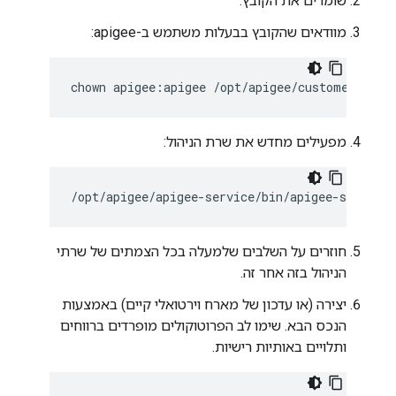
שומרים את הקובץ.
מוודאים שהקובץ בבעלות משתמש ב-apigee:
chown apigee:apigee /opt/apigee/customer/appl
מפעילים מחדש את שרת הניהול:
/opt/apigee/apigee-service/bin/apigee-service
חוזרים על השלבים שלמעלה בכל הצמתים של שרתי
הניהול בזה אחר זה.
יצירה (או עדכון של מארח וירטואלי קיים) באמצעות
הנכס הבא. שימו לב הפרוטוקולים מופרדים ברווחים
ותלויים באותיות רישיות.