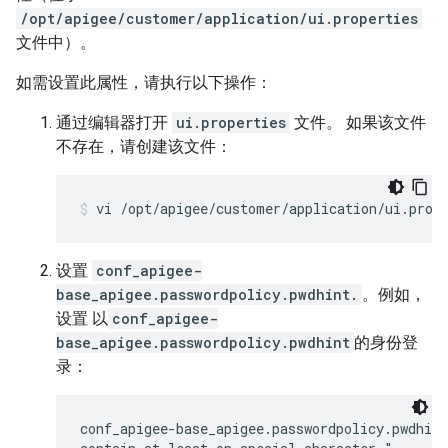
/opt/apigee/customer/application/ui.properties
文件中）。
如需设置此属性，请执行以下操作：
通过编辑器打开
ui.properties
文件。 如果该文件
不存在，请创建该文件：
vi /opt/apigee/customer/application/ui.prop
设置
conf_apigee-
base_apigee.passwordpolicy.pwdhint.
。例如，
设置 以
conf_apigee-
base_apigee.passwordpolicy.pwdhint
的身份登
录：
conf_apigee-base_apigee.passwordpolicy.pwdhint