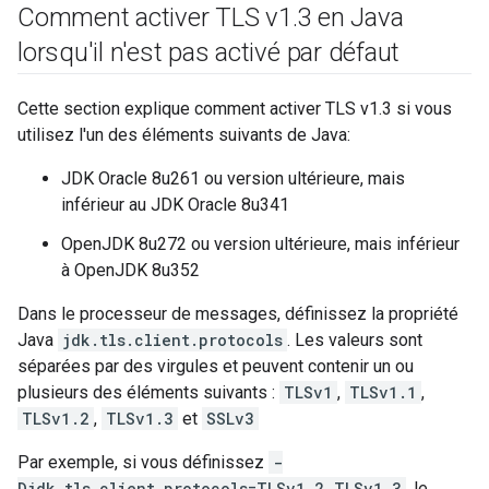
Comment activer TLS v1
.
3 en Java
lorsqu'il n'est pas activé par défaut
Cette section explique comment activer TLS v1.3 si vous
utilisez l'un des éléments suivants de Java:
JDK Oracle 8u261 ou version ultérieure, mais
inférieur au JDK Oracle 8u341
OpenJDK 8u272 ou version ultérieure, mais inférieur
à OpenJDK 8u352
Dans le processeur de messages, définissez la propriété
Java
jdk.tls.client.protocols
. Les valeurs sont
séparées par des virgules et peuvent contenir un ou
plusieurs des éléments suivants :
TLSv1
,
TLSv1.1
,
TLSv1.2
,
TLSv1.3
et
SSLv3
Par exemple, si vous définissez
-
Djdk.tls.client.protocols=TLSv1.2,TLSv1.3
, le