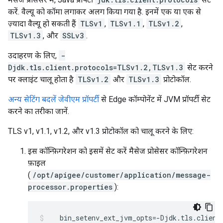
करें. वैल्यू को कॉमा लगाकर अलग किया गया है. इनमें एक या एक से
ज़्यादा वैल्यू हो सकती हैं
TLSv1
,
TLSv1.1
,
TLSv1.2
,
TLSv1.3
, और
SSLv3
.
उदाहरण के लिए,
-
Djdk.tls.client.protocols=TLSv1.2,TLSv1.3
सेट करने
पर क्लाइंट चालू होता है
TLSv1.2
और
TLSv1.3
प्रोटोकॉल.
अन्य सेटिंग बदलें जेवीएम प्रॉपर्टी
से Edge कॉम्पोनेंट में JVM प्रॉपर्टी सेट
करने का तरीका जानें.
TLS v1, v1.1, v1.2, और v1.3 प्रोटोकॉल को चालू करने के लिए:
इस कॉन्फ़िगरेशन को इसमें सेट करें मैसेज प्रोसेसर कॉन्फ़िगरेशन
फ़ाइल
(
/opt/apigee/customer/application/message-
processor.properties
):
   bin_setenv_ext_jvm_opts=-Djdk.tls.client