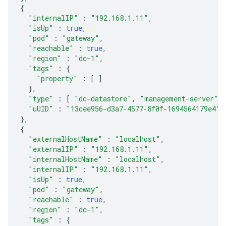
{
"internalIP"
:
"192.168.1.11"
,
"isUp"
:
true
,
"pod"
:
"gateway"
,
"reachable"
:
true
,
"region"
:
"dc-1"
,
"tags"
:
{
"property"
:
[
]
},
"type"
:
[
"dc-datastore"
,
"management-server"
,
"uUID"
:
"13cee956-d3a7-4577-8f0f-1694564179e4"
},
{
"externalHostName"
:
"localhost"
,
"externalIP"
:
"192.168.1.11"
,
"internalHostName"
:
"localhost"
,
"internalIP"
:
"192.168.1.11"
,
"isUp"
:
true
,
"pod"
:
"gateway"
,
"reachable"
:
true
,
"region"
:
"dc-1"
,
"tags"
:
{