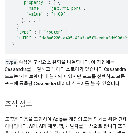
"property"
:
[
{
"name"
:
"jmx.rmi.port"
,
"value"
:
"1100"
},
...
]
},
"type"
:
[
"router"
],
"uUID"
:
"de8a0200-e405-43a3-a5f9-eabafdd990e2"
}
]
type
속성은 구성요소 유형을 나열합니다. 이 작업에는
Cassandra를 나열하고 데이터 스토어가 있습니다 Cassandra
노드는 '게이트웨이'에 설치되어 있지만 포드를 선택하고 모든
포드에 등록된 Cassandra 데이터 스토어를 볼 수 있습니다.
조직 정보
조직
은 다음을 포함하여 Apigee 계정의 모든 객체를 위한 컨테
이너입니다. API, API 제품, 앱, 개발자를 대상으로 합니다 조직