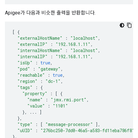
Apigee가 다음과 비슷한 출력을 반환합니다.
[
{
"externalHostName"
:
"localhost"
,
"externalIP"
:
"192.168.1.11"
,
"internalHostName"
:
"localhost"
,
"internalIP"
:
"192.168.1.11"
,
"isUp"
:
true
,
"pod"
:
"gateway"
,
"reachable"
:
true
,
"region"
:
"dc-1"
,
"tags"
:
{
"property"
:
[
{
"name"
:
"jmx.rmi.port"
,
"value"
:
"1101"
},
...
]
},
"type"
:
[
"message-processor"
],
"uUID"
:
"276bc250-7dd0-46a5-a583-fd11eba786f8"
},