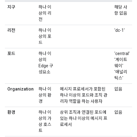
지구
하나 이
해당 사
상의 리
항 없음
전
리전
하나 이
'dc-1'
상의 포
드
포드
하나 이
'central'
상의
'게이트
Edge 구
웨이'
성요소
'애널리
틱스'
Organization
하나 이
메시지 프로세서가 포함된
없음
상의 환
하나 이상의 포드와 조직 관
경
리자 역할을 하는 사용자
환경
하나 이
상위 조직과 연결된 포드에
없음
상의 가
있는 하나 이상의 메시지 프
상 호스
로세서
트