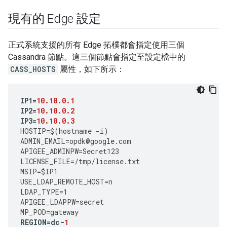
現有的 Edge 設定
正式系統支援的所有 Edge 拓樸都會指定使用三個
Cassandra 節點。這三個節點會指定至設定檔中的
CASS_HOSTS
屬性，如下所示：
IP1
=
10.10.0.1
IP2
=
10.10.0.2
IP3
=
10.10.0.3
HOSTIP
=
$
(
hostname
-
i
)
ADMIN_EMAIL
=
opdk
@
google
.
com
APIGEE_ADMINPW
=
Secret123
LICENSE_FILE
=
/tmp/license.txt
MSIP
=
$IP1
USE_LDAP_REMOTE_HOST
=
n
LDAP_TYPE
=
1
APIGEE_LDAPPW
=
secret
MP_POD
=
gateway
REGION
=
dc
-
1