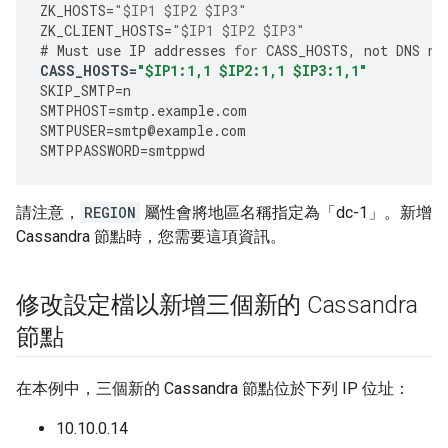
ZK_HOSTS
=
"$IP1 $IP2 $IP3"
ZK_CLIENT_HOSTS
=
"$IP1 $IP2 $IP3"
#
Must
use
IP
addresses
for
CASS_HOSTS
,
not
DNS
na
CASS_HOSTS
=
"$IP1:1,1 $IP2:1,1 $IP3:1,1"
SKIP_SMTP
=
n
SMTPHOST
=
smtp
.
example
.
com
SMTPUSER
=
smtp
@
example
.
com
SMTPPASSWORD
=
smtppwd
請注意，
REGION
屬性會將地區名稱指定為「dc-1」。新增
Cassandra 節點時，您需要這項資訊。
修改設定檔以新增三個新的 Cassandra
節點
在本例中，三個新的 Cassandra 節點位於下列 IP 位址：
10.10.0.14