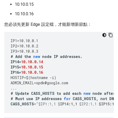
10.10.0.15
10.10.0.16
您必須先更新 Edge 設定檔，才能新增新節點：
IP1
=
10.10.0.1
IP2
=
10.10.0.2
IP3
=
10.10.0.3
#
Add
the
new
node
IP
addresses
.
IP14
=
10.10.0.14
IP15
=
10.10.0.15
IP16
=
10.10.0.16
HOSTIP
=
$
(
hostname
-
i
)
ADMIN_EMAIL
=
opdk
@
google
.
com
...
#
Update
CASS_HOSTS
to
add
each
new
node
after
#
Must
use
IP
addresses
for
CASS_HOSTS
,
not
DNS
CASS_HOSTS
=
"$IP1:1,1 $
IP14:1,1
 $IP2:1,1 
$IP15:1,